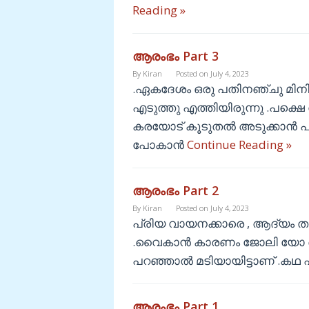
Reading »
ആരംഭം Part 3
By
Kiran
Posted on
July 4, 2023
.ഏകദേശം ഒരു പതിനഞ്ചു മിന
എടുത്തു എത്തിയിരുന്നു .പക്
കരയോട് കൂടുതൽ അടുക്കാൻ പറ്റി
പോകാൻ
Continue Reading »
ആരംഭം Part 2
By
Kiran
Posted on
July 4, 2023
പ്രിയ വായനക്കാരെ , ആദ്യം തന
.വൈകാൻ കാരണം ജോലി യോ ആര
പറഞ്ഞാൽ മടിയായിട്ടാണ് .കഥ
ആരംഭം Part 1