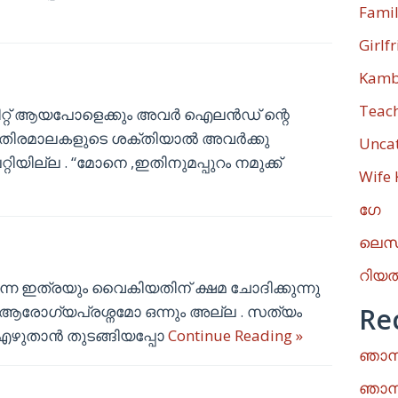
Fami
Girlf
Kamb
Teac
ിറ്റ് ആയപോളെക്കും അവർ ഐലൻഡ് ന്റെ
ഷെ തിരമാലകളുടെ ശക്തിയാൽ അവർക്കു
Unca
യില്ല . “മോനെ ,ഇതിനുമപ്പുറം നമുക്ക്
Wife
ഗേ
ലെസ
റിയ
്ന ഇത്രയും വൈകിയതിന് ക്ഷമ ചോദിക്കുന്നു
ോഗ്യപ്രശ്നമോ ഒന്നും അല്ല . സത്യം
Re
 എഴുതാൻ തുടങ്ങിയപ്പോ
Continue Reading »
ഞാനു
ഞാനു