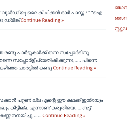
ഞാനു
 ” “വൂൾഡ് യു ലൈക് ചിക്കൻ ഓർ പാസ്ത ? ” “ഐ
ഞാനു
 ഡ്രിങ്ക്
Continue Reading »
സ്റ്
രണ്ടു പാർട്ടുകൾക്ക് തന്ന സപ്പോർട്ടിനു
െ സപ്പോർട്ട് പ്രേതിഷിക്കുന്നു…… പിന്നെ
 കഴിഞ്ഞ പാർട്ടിൽ കണ്ടു
Continue Reading »
സക്കാൻ പറ്റണില്ല എന്റെ ഈ കഥക്ക് ഇത്രയും
ും കിട്ടില്ല എന്നാണ് കരുതിയെ….. ബട്ട്‌
കണ്ണ് നനയിച്ചു…….
Continue Reading »