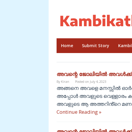
Skip
to
content
Home
Submit Story
Kambi
അവന്റെ ജോലിയിൽ അവൾക്ക്
By
Kiran
Posted on
July 4, 2023
അങ്ങനെ അവളെ മനസ്സിൽ ഓർത്ത
അപ്പോൾ അവളുടെ വെള്ളാരം കണ്
അവളുടെ ആ അത്തറിൻ്റെ മണം 
Continue Reading »
അവന്റെ ജോലിയിൽ അവൾക്ക്