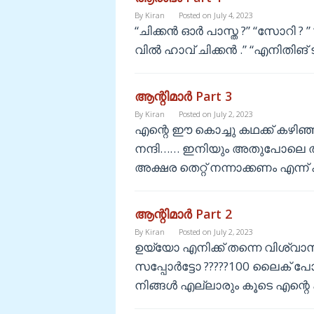
By
Kiran
Posted on
July 4, 2023
“ചിക്കൻ ഓർ പാസ്ത ?” “സോറി ?
വിൽ ഹാവ് ചിക്കൻ .” “എനിതിങ് ടു
ആന്റിമാർ Part 3
By
Kiran
Posted on
July 2, 2023
എന്റെ ഈ കൊച്ചു കഥക്ക് കഴിഞ്ഞ 
നന്ദി…… ഇനിയും അതുപോലെ തന്ന
അക്ഷര തെറ്റ് നന്നാക്കണം എന്ന്
ആന്റിമാർ Part 2
By
Kiran
Posted on
July 2, 2023
ഉയ്യോ എനിക്ക് തന്നെ വിശ്വാ
സപ്പോർട്ടോ ?????100 ലൈക്‌ പോല
നിങ്ങൾ എല്ലാരും കൂടെ എന്റെ 