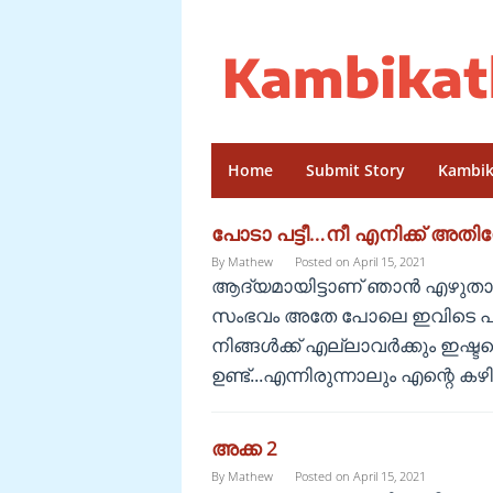
Skip
to
content
Home
Submit Story
Kambik
പോടാ പട്ടീ…നീ എനിക്ക് അതിന
Malayalam
By
Mathew
Posted on
April 15, 2021
Kambikathakal
ആദ്യമായിട്ടാണ് ഞാൻ എഴുതാൻ 
സംഭവം അതേ പോലെ ഇവിടെ പക
നിങ്ങൾക്ക് എല്ലാവർക്കും ഇഷ്ട
ഉണ്ട്.‌..എന്നിരുന്നാലും എന്റെ 
അക്ക 2
By
Mathew
Posted on
April 15, 2021