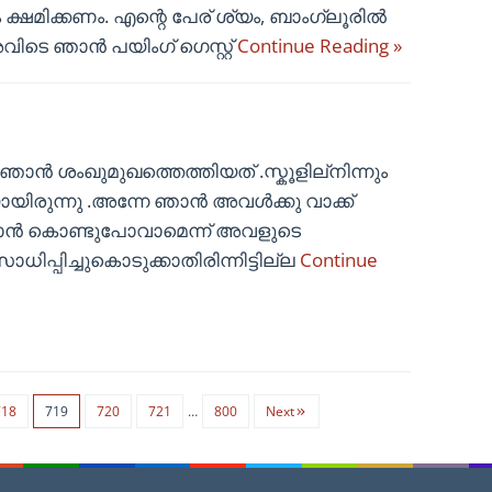
്ഷമിക്കണം. എന്റെ പേര് ശ്യം, ബാംഗ്ലൂരിൽ
വിടെ ഞാൻ പയിംഗ് ഗെസ്റ്റ്
Continue Reading »
 ശംഖുമുഖത്തെത്തിയത് .സ്കൂളില്നിന്നും
ിരുന്നു .അന്നേ ഞാൻ അവൾക്കു വാക്ക്
ഞാൻ കൊണ്ടുപോവാമെന്ന് അവളുടെ
്പിച്ചുകൊടുക്കാതിരിന്നിട്ടില്ല
Continue
718
719
720
721
…
800
Next