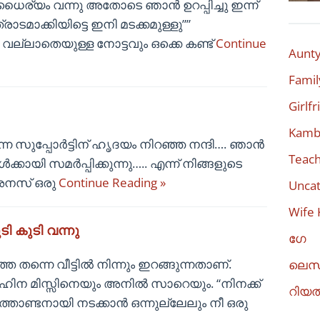
ും ധൈര്യം വന്നു അതോടെ ഞാൻ ഉറപ്പിച്ചു ഇന്ന്
ാടമാക്കിയിട്ടെ ഇനി മടക്കമുള്ളു””
 വല്ലാതെയുള്ള നോട്ടവും ഒക്കെ കണ്ട്
Continue
Aunty
Famil
Girlf
Kambi
ന്ന സുപ്പോർട്ടിന് ഹൃദയം നിറഞ്ഞ നന്ദി…. ഞാൻ
Teach
കായി സമർപ്പിക്കുന്നു….. എന്ന് നിങ്ങളുടെ
 അനസ് ഒരു
Continue Reading »
Uncat
Wife 
കു‌ടി വന്നു
ഗേ
ന്നെ വീട്ടിൽ നിന്നും ഇറങ്ങുന്നതാണ്.
ലെസ
ന മിസ്സിനെയും അനിൽ സാറെയും. “നിനക്ക്
റിയ
ൊണ്ടനായി നടക്കാൻ ഒന്നുല്ലേലും നീ ഒരു