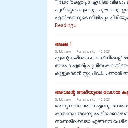
“”അത് കേട്ടപ്പോ എനിക്ക് വീണ്ട
പൂറിയുടെ മൂലവും പൂരാടവും ഉത്ര
എനിക്കവളുടെ നിൽപ്പും ചിരിയും
Reading »
അക്ക 1
By
Mathew
Posted on
April 15, 2021
എന്റെ കഴിഞ്ഞ കഥക്ക് നിങ്ങള് ത
അപ്പോ എന്റെ പുതിയ കഥ നിങ്ങൾക്
കൂട്ടുകാരൻ സ്റ്റുപിഡ്…. ഞാൻ
അവന്റെ അടിയുടെ വേഗത കുടി 
By
Mathew
Posted on
April 15, 2021
അനു സാധാരണ എന്നും നേരത്തെ ത
കാരണം അവനു പേടിയാണ് ഷാഹി
നാണമില്ലെടാ എങ്ങനെ പേടിത്ത