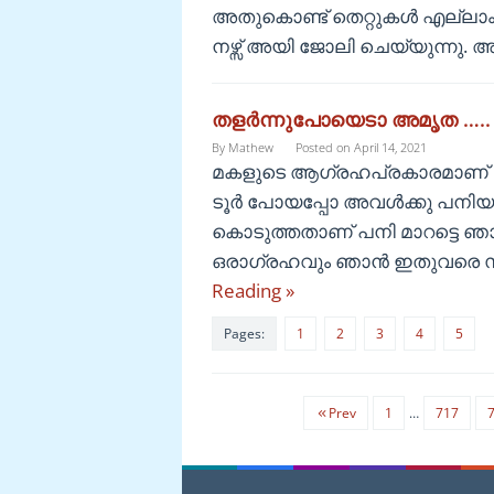
അതുകൊണ്ട് തെറ്റുകൾ എല്ലാം ക
നഴ്സ് അയി ജോലി ചെയ്യുന്നു. അ
തളർന്നുപോയെടാ അമൃത …..
By
Mathew
Posted on
April 14, 2021
മകളുടെ ആഗ്രഹപ്രകാരമാണ് ഞാൻ
ടൂർ പോയപ്പോ അവൾക്കു പനിയായ
കൊടുത്തതാണ് പനി മാറട്ടെ 
ഒരാഗ്രഹവും ഞാൻ ഇതുവരെ സാധിപ
Reading »
Pages:
1
2
3
4
5
Prev
1
…
717