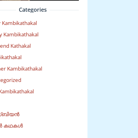
Categories
 Kambikathakal
y Kambikathakal
riend Kathakal
kathakal
er Kambikathakal
egorized
Kambikathakal
്ബിയൻ
ൽ കഥകൾ