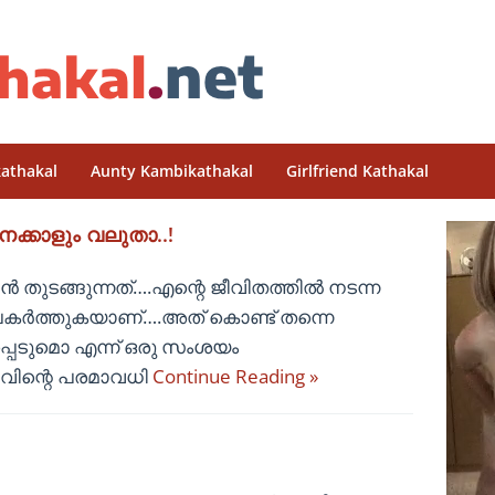
athakal
Aunty Kambikathakal
Girlfriend Kathakal
േക്കാളും വലുതാ..!
തുടങ്ങുന്നത്….എന്റെ ജീവിതത്തിൽ നടന്ന
ർത്തുകയാണ്….അത് കൊണ്ട് തന്നെ
പ്പെടുമൊ എന്ന് ഒരു സംശയം
കഴിവിന്റെ പരമാവധി
Continue Reading »