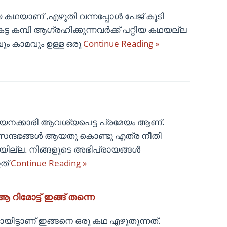
കഥയാണ് ,എഴുതി വന്നപ്പോൾ പേജ് കൂടി
്ട കമ്പി ആഗ്രഹിക്കുന്നവർക്ക് പറ്റിയ കഥയല്ല
ം കാമവും ഉള്ള ഒരു
Continue Reading »
ായനക്കാരി ആവശ്യപെട്ട പ്രമേയം ആണ്.
സന്ദഭങ്ങള്‍ ആയതു കൊണ്ടു എത്ര നീതി
ിയില്ല. നിങ്ങളുടെ അഭിപ്രായങ്ങള്‍
ഇത്
Continue Reading »
 റിമോട്ട് ഇങ്ങ് തന്നെ
ിട്ടാണ് ഇങ്ങനെ ഒരു കഥ എഴുതുന്നത്.