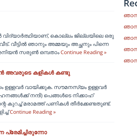
Re
ഞാനു
ഞാനു
‍ വിദ്യാര്‍ത്ഥിയാണ്, കൊല്ലം ജില്ലയിലെ ഒരു
ഞാനു
്. വീട്ടില്‍ ഞാനും അമ്മയും അച്ഛനും പിന്നെ
ഞാനു
നിയന്‍ സരുണ്‍ ഒമ്പതാം
Continue Reading »
ഞാനു
ഞാൻ അവരുടെ കളികൾ കണ്ടു
്യം ഉള്ളവർ വായിക്കുക. സൗമനസ്യം ഉള്ളവർ
ങ്ങൾക്ക് നന്ദി) പെങ്ങൾടെ നിക്കാഹ്
റെ കുറച്ച് മരാമത്ത് പണികൾ തീർക്കേണ്ടതുണ്ട്.
ച്ച്
Continue Reading »
 പ്രേമിച്ചിരുന്നോ