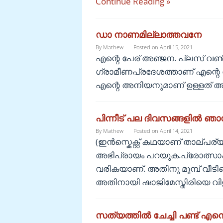
Continue Reading »
ഡാ നാണമില്ലാത്തവനേ
By
Mathew
Posted on
April 15, 2021
എന്റെ പേര് അഞ്ജന. പ്ലസ് വണ്
ഗ്രാമീണപ്രദേശത്താണ് എന്റെ വീട
എന്റെ അനിയനുമാണ് ഉള്ളത് അ
പിന്നീട് പല ദിവസങ്ങളിൽ 
By
Mathew
Posted on
April 14, 2021
(ഇൻസ്കെക്റ്റ് കഥയാണ് താല്പര
അഭിപ്രായം പറയുക.പ്രോത്സാഹന
വരികയാണ്. അതിനു മുമ്പ് വീടിന്
അതിനായി ഷാജിമേസ്തിരിയെ വിളി
സത്യത്തിൽ ചേച്ചി പണ്ട് എന്നെ