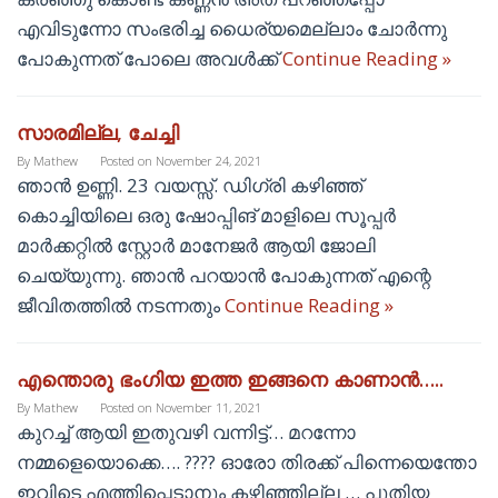
എവിടുന്നോ സംഭരിച്ച ധൈര്യമെല്ലാം ചോർന്നു
പോകുന്നത് പോലെ അവൾക്ക്
Continue Reading »
സാരമില്ല, ചേച്ചി
By
Mathew
Posted on
November 24, 2021
ഞാൻ ഉണ്ണി. 23 വയസ്സ്. ഡിഗ്രി കഴിഞ്ഞ്
കൊച്ചിയിലെ ഒരു ഷോപ്പിങ് മാളിലെ സൂപ്പർ
മാർക്കറ്റിൽ സ്റ്റോർ മാനേജർ ആയി ജോലി
ചെയ്യുന്നു. ഞാൻ പറയാൻ പോകുന്നത് എന്റെ
ജീവിതത്തിൽ നടന്നതും
Continue Reading »
എന്തൊരു ഭംഗിയ ഇത്ത ഇങ്ങനെ കാണാൻ…..
By
Mathew
Posted on
November 11, 2021
കുറച്ച് ആയി ഇതുവഴി വന്നിട്ട്… മറന്നോ
നമ്മളെയൊക്കെ…. ???? ഓരോ തിരക്ക് പിന്നെയെന്തോ
ഇവിടെ എത്തിപ്പെടാനും കഴിഞ്ഞില്ല … പുതിയ