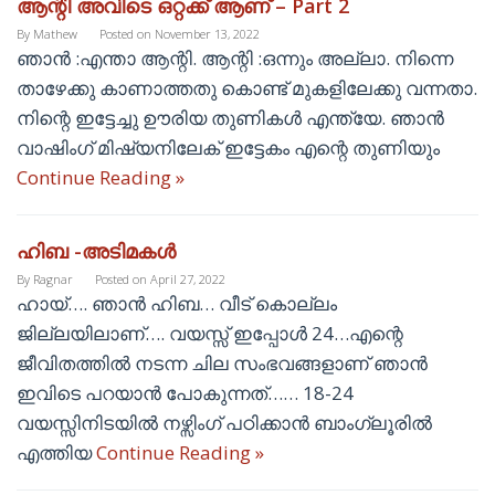
ആന്റി അവിടെ ഒറ്റക്ക് ആണ് – Part 2
By
Mathew
Posted on
November 13, 2022
ഞാൻ :എന്താ ആന്റി. ആന്റി :ഒന്നും അല്ലാ. നിന്നെ
താഴേക്കു കാണാത്തതു കൊണ്ട് മുകളിലേക്കു വന്നതാ.
നിന്റെ ഇട്ടേച്ചു ഊരിയ തുണികൾ എന്ത്യേ. ഞാൻ
വാഷിംഗ്‌ മിഷ്യനിലേക് ഇട്ടേകം എന്റെ തുണിയും
Continue Reading »
ഹിബ -അടിമകൾ
By
Ragnar
Posted on
April 27, 2022
ഹായ്…. ഞാൻ ഹിബ… വീട് കൊല്ലം
ജില്ലയിലാണ്…. വയസ്സ് ഇപ്പോൾ 24…എന്റെ
ജീവിതത്തിൽ നടന്ന ചില സംഭവങ്ങളാണ് ഞാൻ
ഇവിടെ പറയാൻ പോകുന്നത്…… 18-24
വയസ്സിനിടയിൽ നഴ്സിംഗ് പഠിക്കാൻ ബാംഗ്ലൂരിൽ
എത്തിയ
Continue Reading »