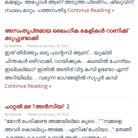
മക്കളും. അപ്പോള്‍ ആണ് അടുത്ത പ്രശ്‌നം; ഷീലുവിന്
സ്ഥലം മാറ്റം. പത്തനംതിട്ട
Continue Reading »
അസംതൃപ്‌തമായ ലൈംഗിക കേളികൾ റാണിക്ക്
മടുപ്പുണ്ടാക്കി
By
Mathew
Posted on
January 16, 2022
ഇത് തീർത്തും ഒരു ഫാന്റസി ആണ്… യുക്‌തി
ചിന്തകൾ ഒഴിവാക്കി, വായിക്കുക… കഥയിൽ ചോദ്യം
ഇല്ലല്ലോ? ഇതിൽ അതിര് വിട്ട കമ്പി ഉണ്ടോ എന്ന്
അറിയില്ല…. വരുന്ന ഭാഗങ്ങളിൽ സൂപ്പർ കമ്പി
Continue Reading »
ചാറ്റൽ മഴ ?അൻസിയ? 2
By
Mathew
Posted on
January 14, 2022
“മോൻ പേടിക്കണ്ട അമ്മയില്ലേ കൂടെ…” “നമ്മളെ
അവർ കൊല്ലും അമ്മേ… എനിക്ക് പേടിയാ…” തേങ്ങി
കരഞ്ഞു കൊണ്ട് കണ്ണൻ അത് പറഞ്ഞപ്പോ