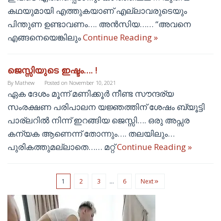
കഥയുമായി എത്തുകയാണ് എല്ലാവരുടെയും
പിന്തുണ ഉണ്ടാവണം…. അൻസിയ…… “അവനെ
എങ്ങനെയെങ്കിലും
Continue Reading »
ജെസ്സിയുടെ ഇഷ്ടം…. !
By
Mathew
Posted on
November 10, 2021
ഏക ദേശം മൂന്ന് മണിക്കൂർ നീണ്ട സൗന്ദര്യ
സംരക്ഷണ പരിപാലന യജ്ഞത്തിന് ശേഷം ബ്യൂട്ടി
പാര്ലറിൽ നിന്ന് ഇറങ്ങിയ ജെസ്സി…. ഒരു അപ്സര
കന്യക ആണെന്ന് തോന്നും…. തലയിലും…
പുരികത്തുമല്ലാതെ…… മറ്റ്
Continue Reading »
1
2
3
…
6
Next