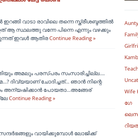
റങ്ങി വാടാ രാവിലെ തന്നെ സ്ത്രീശബ്ദത്തിൽ
Aunty
ത് ആ സ്ഥലത്തു വന്നേ പിന്നെ എന്നും വഴക്കും
Famil
്കുന്നത് ഇവൾ ആതിര
Continue Reading »
Girlf
Kambi
Teach
മതിയും അമലും പരസ്പരം സംസാരിച്ചില്ല….
Uncat
േ…? ദിവ്യയാണ് ചോദിച്ചത്… ഞാൻ നിന്റെ
യം അന്യഷിക്കാൻ പോയതാ…അങ്ങേര്
Wife 
ല്ലേ
Continue Reading »
ഗേ
ലെസ
റിയ
ദർഭങ്ങളും വായിക്കുമ്പോൾ ലോജിക്ക്