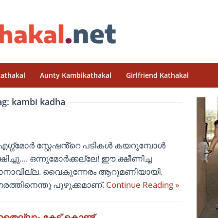
athakal
Aunty Kambikathakal
Girlfriend Kathakal
ag:
kambi kadha
ി എഗ്ഗ്മോർ സ്റ്റേഷൻ്റെ പടികൾ കയറുമ്പോൾ
ിച്ചു…. ഒന്നുമോർക്കല്ലേ! ഈ ക്ഷീണിച്ച
ങാനാവില്ല. വൈകുന്നേരം ആറുമണിയായി.
്തിനെന്തു പുഴുക്കമാണ്.
Continue Reading »
െല്ലാം കേട്ട് കൊണ്ട്