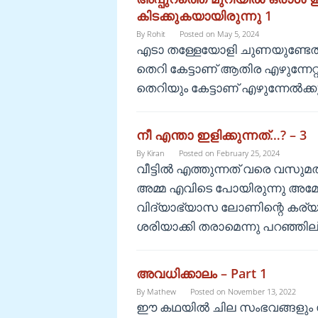
കിടക്കുകയായിരുന്നു 1
By
Rohit
Posted on
May 5, 2024
എടാ തള്ളേയോളി ചുണയുണ്ടേൽ ഇ
തെറി കേട്ടാണ് ആതിര എഴുന്നേറ്റ
തെറിയും കേട്ടാണ് എഴുന്നേൽക
നീ എന്താ ഇളിക്കുന്നത്…? – 3
By
Kiran
Posted on
February 25, 2024
വീട്ടിൽ എത്തുന്നത് വരെ വസു
അമ്മ എവിടെ പോയിരുന്നു അമ്മ
വിദ്യാഭ്യാസ ലോണിന്റെ കര്
ശരിയാക്കി തരാമെന്നു പറഞ്ഞി
അവധിക്കാലം – Part 1
By
Mathew
Posted on
November 13, 2022
ഈ കഥയിൽ ചില സംഭവങ്ങളും സന്