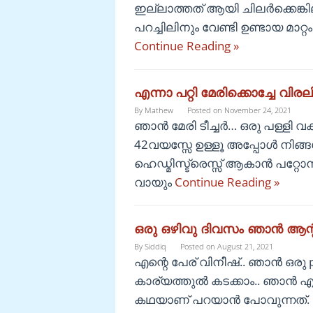
ഇല്ലാത്തത് ആയി ചിലർക്കെങ്
പറച്ചിലിനും വേണ്ടി ഉണ്ടായ മ
Continue Reading »
എന്നാ പറ്റി മേരിക്കൊച്ചേ വിരല
By
Mathew
Posted on
November 24, 2021
ഞാൻ മേരി ടീച്ചർ… ഒരു പള്ളി 
42വയസ്സേ ഉള്ളൂ അപ്പോൾ നിങ്ങ
ഹെഡ്മിസ്ട്രെസ്സ് ആകാൻ പറ്റോന
വായും
Continue Reading »
ഒരു ഒഴിവു ദിവസം ഞാൻ ആന്റ
By
Siddiq
Posted on
August 21, 2021
എന്റെ പേര് വിനീഷ്.. ഞാൻ ഒരു p
കാര്യത്തുൽ കടക്കാം.. ഞാൻ എ
കഥയാണ് പറയാൻ പോവുന്നത്. 