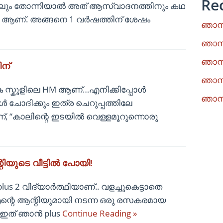
Re
കിലും തോന്നിയാൽ അത് ആസ്വാദനത്തിനും കഥ
ാറ്റം ആണ്. അങ്ങനെ 1 വർഷത്തിന് ശേഷം
ഞാനു
ഞാനു
ഞാനു
ിന്
ഞാനു
വക സ്കൂളിലെ HM ആണ്…എനിക്കിപ്പോൾ
ഞാനു
ൾ ചോദിക്കും ഇത്ര ചെറുപ്പത്തിലേ
്ന്, “കാലിന്റെ ഇടയിൽ വെള്ളമൂറുന്നൊരു
ിയുടെ വീട്ടിൽ പോയി!
lus 2 വിദ്യാർത്ഥിയാണ്.. വളച്ചുകെട്ടാതെ
ന്റെ ആന്റിയുമായി നടന്ന ഒരു രസകരമായ
ഇത് ഞാൻ plus
Continue Reading »