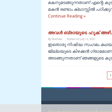
മകനുമടങ്ങുന്നതാണ് എന്റെ ക
മകൻ രണ്ടാം ക്ലാസ്സിൽ പഠിക്ക
Continue Reading »
അവൾ ബ്രായുടെ ഹൂക് അഴിച്
By
Mathew
Posted on
July 12, 2021
ഇതൊരു നിഷിദ്ധ സംഗമം കഥയാ
ജില്ലയുടെ കിഴക്കൻ ഗ്രാമമാണ് 
അടങ്ങുന്നതാണ് ഞങ്ങളുടെ കുട
1
You must have at least 18 years o