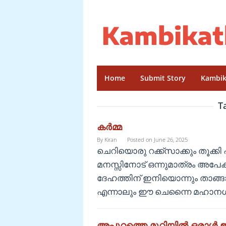
Skip
to
content
Home
Submit Story
Kambik
T
കർമ്മ
By
Kiran
Posted on
June 26, 2025
ചെറിയൊരു റക്ക്സാക്കും തൂക്ക
മനസ്സിനോട് ഒന്നുമാത്രം അപേക്ഷ
ദേഹത്തിന് ഇനിയൊന്നും താങ്
എന്നാലും ഈ ചെന്നൈ മഹാനഗരത
അപ്പുറത്തെ മുറിയിൽ ഒരാൾ ഇത