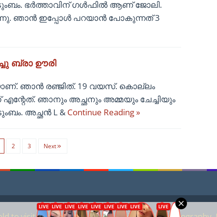
ുടുംബം. ഭർത്താവിന് ഗൾഫിൽ ആണ് ജോലി.
ുന്നു. ഞാൻ ഇപ്പോൾ പറയാൻ പോകുന്നത് 3
ചു ബ്രാ ഊരി
ണ്. ഞാൻ രഞ്ജിത്. 19 വയസ്. കൊല്ലം
എന്റേത്. ഞാനും അച്ഛനും അമ്മയും ചേച്ചിയും
ുംബം. അച്ഛൻ L &
Continue Reading »
2
3
Next
ld to visit our website. We are against child pornography. I