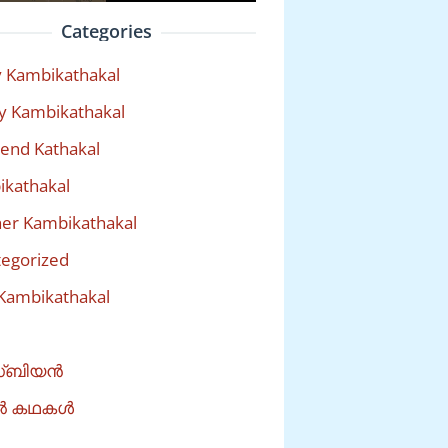
Categories
 Kambikathakal
y Kambikathakal
riend Kathakal
kathakal
er Kambikathakal
egorized
Kambikathakal
്ബിയൻ
ൽ കഥകൾ