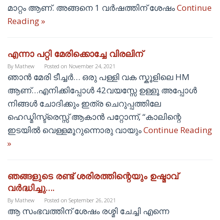
മാറ്റം ആണ്. അങ്ങനെ 1 വർഷത്തിന് ശേഷം
Continue
Reading »
എന്നാ പറ്റി മേരിക്കൊച്ചേ വിരലിന്
By
Mathew
Posted on
November 24, 2021
ഞാൻ മേരി ടീച്ചർ… ഒരു പള്ളി വക സ്കൂളിലെ HM
ആണ്…എനിക്കിപ്പോൾ 42വയസ്സേ ഉള്ളൂ അപ്പോൾ
നിങ്ങൾ ചോദിക്കും ഇത്ര ചെറുപ്പത്തിലേ
ഹെഡ്മിസ്ട്രെസ്സ് ആകാൻ പറ്റോന്ന്, “കാലിന്റെ
ഇടയിൽ വെള്ളമൂറുന്നൊരു വായും
Continue Reading
»
ഞങ്ങളുടെ രണ്ട് ശരിരത്തിന്റെയും ഉഷ്മാവ്
വർദ്ധിച്ചു….
By
Mathew
Posted on
September 26, 2021
ആ സംഭവത്തിന് ശേഷം രശ്മി ചേച്ചി എന്നെ