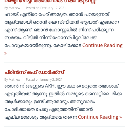
ലക്ഷ്മി ചേച്ചി അതെല്ലാം നക്കി കുടിച്ചു!
By
Mathew
Posted on
February 12, 2021
ഹായ്, എൻ്റെ പേര് അമൃത. ഞാൻ പറയുന്നത്
ആദ്യമായി ഞാൻ ലെസ്ബിയൻ ആയത് എങ്ങനെ
എന്ന് ആണ്. ഞാൻ ഹോസ്റ്റലിൽ നിന്ന് പഠിക്കുന്ന
സമയം. വീട്ടിൽ നിന്ന് ഹോസ്പിറ്റലിലേക്ക്
പോവുകയായിരുന്നു. കോഴിക്കോട്
Continue Reading
»
പ്രിൻസ് ഒഫ് ഡാർക്ക്‌സ്
By
Mathew
Posted on
January 3, 2021
ഞാൻ നിങ്ങളുടെ AKH, ഈ കഥ വെറുതെ തമാശക്
എഴുതിയത് ആണു.ഇതിൽ നമ്മുടെ സൈറ്റിലെ മിക്ക
ആൾക്കാരും ഉണ്ട് ,ആരോടും അനുവാദം
ചോദിക്കാതെ പേരു എടുത്തതിന് ഞാൻ
എല്ലവരോടും ആദ്യമെ തന്നെ
Continue Reading »