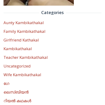
Categories
Aunty Kambikathakal
Family Kambikathakal
Girlfriend Kathakal
Kambikathakal
Teacher Kambikathakal
Uncategorized
Wife Kambikathakal
ഗേ
ലെസ്ബിയൻ
റിയൽ കഥകൾ