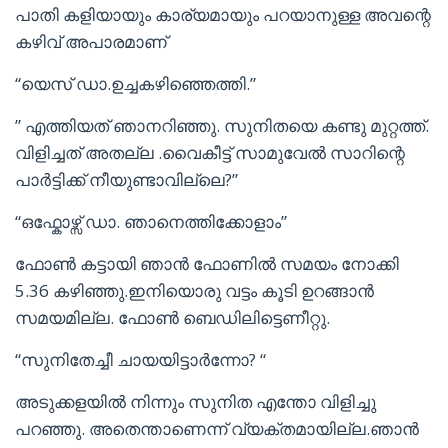
പാതി കളിയായും കാര്യമായും പറയാനുള്ള അവന്റെ
കഴിവ് അപാരമാണ്
“യെസ് ഡാ.ഉച്ചകഴിഞ്ഞെത്തി.”
” എത്തിയത് ഞാനറിഞ്ഞു. സുനിതയെ കണ്ടു മുറ്റത്ത്.
വിളിച്ചത് അതല്ല .വൈകീട്ട് സാമുവേൽ സാറിന്റെ
പാർട്ടിക്ക് നീയുണ്ടാവില്ലെ?”
“ഒഫ്കോഴ്സ് ഡാ. ഞാനെത്തിക്കോളാം”
ഫോൺ കട്ടായി ഞാൻ ഫോണിൽ സമയം നോക്കി
5.36 കഴിഞ്ഞു.ഇനിയൊരു വട്ടം കൂടി ഉറങ്ങാൻ
സമയമില്ല. ഫോൺ ബെഡിലിട്ടെണീറ്റു.
“സുനിതേച്ചീ ചായയിട്ടാർന്നോ? “
അടുക്കളയിൽ നിന്നും സുനിത എന്തോ വിളിച്ചു
പറഞ്ഞു. അതെന്താണെന്ന് വ്യക്തമായില്ല.ഞാൻ