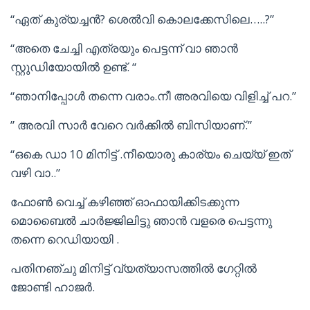
“ഏത് കുര്യച്ചൻ? ശെൽവി കൊലക്കേസിലെ…..?”
“അതെ ചേച്ചി എത്രയും പെട്ടന്ന് വാ ഞാൻ
സ്റ്റുഡിയോയിൽ ഉണ്ട്. “
“ഞാനിപ്പോൾ തന്നെ വരാം.നീ അരവിയെ വിളിച്ച് പറ.”
” അരവി സാർ വേറെ വർക്കിൽ ബിസിയാണ്.”
“ഒകെ ഡാ 10 മിനിട്ട് .നീയൊരു കാര്യം ചെയ്യ് ഇത്
വഴി വാ..”
ഫോൺ വെച്ച് കഴിഞ്ഞ് ഓഫായിക്കിടക്കുന്ന
മൊബൈൽ ചാർജ്ജിലിട്ടു ഞാൻ വളരെ പെട്ടന്നു
തന്നെ റെഡിയായി .
പതിനഞ്ചു മിനിട്ട് വ്യത്യാസത്തിൽ ഗേറ്റിൽ
ജോണ്ടി ഹാജർ.