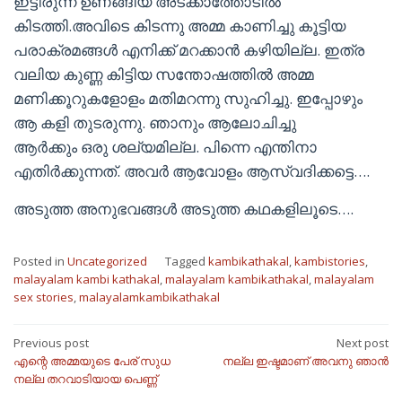
ഇട്ടിരുന്ന ഉണങ്ങിയ അടക്കാത്തോടിൽ
കിടത്തി.അവിടെ കിടന്നു അമ്മ കാണിച്ചു കൂട്ടിയ
പരാക്രമങ്ങൾ എനിക്ക് മറക്കാൻ കഴിയില്ല. ഇത്ര
വലിയ കുണ്ണ കിട്ടിയ സന്തോഷത്തിൽ അമ്മ
മണിക്കൂറുകളോളം മതിമറന്നു സുഹിച്ചു. ഇപ്പോഴും
ആ കളി തുടരുന്നു. ഞാനും ആലോചിച്ചു
ആർക്കും ഒരു ശല്യമില്ല. പിന്നെ എന്തിനാ
എതിർക്കുന്നത്. അവർ ആവോളം ആസ്വദിക്കട്ടെ….
അടുത്ത അനുഭവങ്ങൾ അടുത്ത കഥകളിലൂടെ….
Posted in
Uncategorized
Tagged
kambikathakal
,
kambistories
,
malayalam kambi kathakal
,
malayalam kambikathakal
,
malayalam
sex stories
,
malayalamkambikathakal
Post
Previous post
Next post
എന്റെ അമ്മയുടെ പേര് സുധ
നല്ല ഇഷ്ടമാണ് അവനു ഞാൻ
navigation
നല്ല തറവാടിയായ പെണ്ണ്