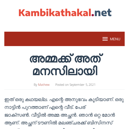
Skip
to
content
MENU
അമ്മക്ക് അത്
മനസിലായി
By
Mathew
Posted on
September 5, 2021
ഇത് ഒരു കഥയല്ല. എന്റെ അനുഭവം കൂടിയാണ്. ഒരു
നാട്ടിൻ പുറത്താണ് എന്റെ വീട്. പേര്
ജാക്സൺ. വീട്ടിൽ അമ്മ അച്ഛൻ. ഞാൻ ഒറ്റ മോൻ
ആണ്. അച്ഛന് ടൗണിൽ മലഞ്ചരക്ക് ബിസിനസ്