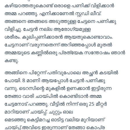
കഴിയാത്തതുകൊണ്ട് ഒരാളെ പണിക്ക് വിളിക്കാൻ
അമ്മ പറഞ്ഞു. എനിക്കാണേൽ സ്റ്റഡി ലീവ്.
അങ്ങനെ ഞങ്ങടെ അടുത്തുള്ള ചേട്ടനെ പണിക്കു
വിളിച്ചു. ചേട്ടൻ നല്ല ആരോഗ്യമുള്ള
ശരീരം. കൂലിപ്പണിക്കാരൻ ആയതുകൊണ്ടാവാം.
ചേട്ടനാണ് വരുന്നതെന്ന് അറിഞ്ഞപ്പോൾ മുതൽ
അമ്മയുടെ കണ്ണിൽഒരു പ്രത്യേക സന്തോഷം ഞാൻ
കണ്ടു.
അങ്ങിനെ പിറ്റേന്ന് പതിവുപോലെ അച്ഛൻ കടയിൽ
പോയി. 8 മാണി ആയപ്പോൾ ചേട്ടൻ പണിക്കു
വന്നു. ടെറസിന്റെ മുകളിൽ ഉണക്കാൻ ഇട്ടിരുന്ന
തേങ്ങാ വാരി ചായ്‌പിൽ കൊണ്ടിടാൻ അമ്മ
ചേട്ടനോട് പറഞ്ഞു. വീട്ടിൽ നിന്ന് ഒരു 25 മീറ്റർ
മാറിയാണ് ചായ്പ്പ്. ചുറ്റും ഓല
മെടഞ്ഞു കെട്ടിമറച്ച ഓടിട്ട വലിയ മുറിയാണ്
ചായ്പ്പ്.അവിടെ ഇരുന്നാണ് തേങ്ങാ കൊപ്ര