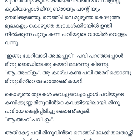
പൂറി അതും കൂടെ. ക്ഷമയില്ലാതെ പവി വിളിച്ചു
കൂകിയപ്പോൾ മീനു ബ്രായും പാന്റിയും
ഊരിക്കളഞ്ഞു. നെഞ്ചിലെ മുഴുത്ത കൊഴുത്ത
മുലകളും കൊഴുത്ത തുടകൾക്കിടയിൽ ഉന്തി
നിൽക്കുന്ന പൂറും കണ്ട പവിയുടെ വായിൽ വെള്ളം
വന്നു.
“ഇങ്ങു കേറിവാടി അമ്മപ്പൂറി”, പവി പറഞ്ഞപ്പോൾ
മീനു ബെഡിലേക്കു കയറി മലർന്നു കിടന്നു.
“ആ..അഹ്.ഉം”. ആ കാഴ്ച കണ്ട പവി അമറിക്കൊണ്ടു
മീനുവിൻ്റെ ദേഹത്തേക്ക് കയറി.
കൊഴുത്ത തുടകൾ കവച്ചുവെച്ചപ്പോൾ പവിയുടെ
കമ്പിക്കുണ്ണ മീനുവിൻ്റെ കവക്കിടയിലായി. മീനു
പവിയേ കെട്ടിപ്പിടിച്ചു കൊണ്ട് കൂകി.
“ആ.അഹ്..പവി..ഉം”.
അത് കേട്ട പവി മീനുവിൻ്റെ നെഞ്ചിലേക്ക് തലതാഴ്ത്തി