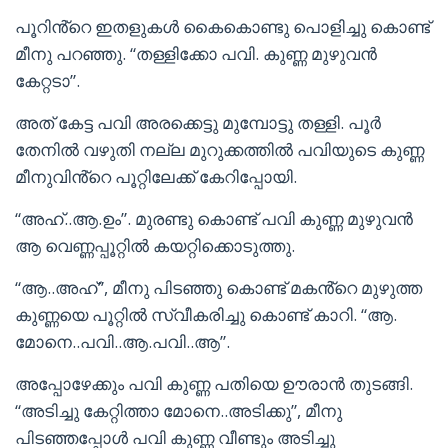
പൂറിൻ്റെ ഇതളുകൾ കൈകൊണ്ടു പൊളിച്ചു കൊണ്ട്
മീനു പറഞ്ഞു. “തള്ളിക്കോ പവി. കുണ്ണ മുഴുവൻ
കേറ്റടാ”.
അത് കേട്ട പവി അരക്കെട്ടു മുമ്പോട്ടു തള്ളി. പൂർ
തേനിൽ വഴുതി നല്ല മുറുക്കത്തിൽ പവിയുടെ കുണ്ണ
മീനുവിൻ്റെ പൂറ്റിലേക്ക് കേറിപ്പോയി.
“അഹ്..ആ.ഉം”. മുരണ്ടു കൊണ്ട് പവി കുണ്ണ മുഴുവൻ
ആ വെണ്ണപ്പൂറ്റിൽ കയറ്റിക്കൊടുത്തു.
“ആ..അഹ്”, മീനു പിടഞ്ഞു കൊണ്ട് മകൻ്റെ മുഴുത്ത
കുണ്ണയെ പൂറ്റിൽ സ്വീകരിച്ചു കൊണ്ട് കാറി. “ആ.
മോനെ..പവി..ആ.പവി..ആ”.
അപ്പോഴേക്കും പവി കുണ്ണ പതിയെ ഊരാൻ തുടങ്ങി.
“അടിച്ചു കേറ്റിത്താ മോനെ..അടിക്കു”, മീനു
പിടഞ്ഞപ്പോൾ പവി കുണ്ണ വീണ്ടും അടിച്ചു