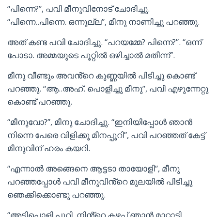
“പിന്നെ?”, പവി മീനുവിനോട് ചോദിച്ചു.
“പിന്നെ..പിന്നെ. ഒന്നൂല്ല”, മീനു നാണിച്ചു പറഞ്ഞു.
അത് കണ്ട പവി ചോദിച്ചു. “പറയമ്മേ? പിന്നെ?”. “ഒന്ന്
പോടാ. അമ്മയുടെ പൂറ്റിൽ ഒഴിച്ചാൽ മതീന്ന്”.
മീനു വീണ്ടും അവൻ്റെ കുണ്ണയിൽ പിടിച്ചു കൊണ്ട്
പറഞ്ഞു. “ആ..അഹ്. പൊളിച്ചു മീനു”, പവി എഴുന്നേറ്റു
കൊണ്ട് പറഞ്ഞു.
“മീനുവോ?”, മീനു ചോദിച്ചു. “ഇനിയിപ്പോൾ ഞാൻ
നിന്നെ പേരെ വിളിക്കൂ മീനപ്പൂറി”, പവി പറഞ്ഞത് കേട്ട്
മീനുവിന് ഹരം കയറി.
“എന്നാൽ അങ്ങെനെ ആട്ടടാ തായോളി”, മീനു
പറഞ്ഞപ്പോൾ പവി മീനുവിൻ്റെ മുലയിൽ പിടിച്ചു
ഞെക്കിക്കൊണ്ടു പറഞ്ഞു.
“അടിപൊളി പൂറി. നിൻ്റെ കഴപ്പ് ഞാൻ മാറ്റാടി