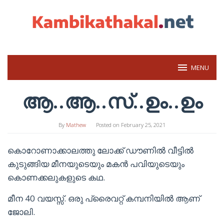
Skip
to
content
MENU
ആ..ആ..സ്..ഉം..ഉം
By
Mathew
Posted on
February 25, 2021
കൊറോണാക്കാലത്തു ലോക്ക് ഡൗണിൽ വീട്ടിൽ
കുടുങ്ങിയ മീനയുടെയും മകൻ പവിയുടെയും
കൊണക്കലുകളുടെ കഥ.
മീന 40 വയസ്സ്. ഒരു പ്രൈവറ്റ് കമ്പനിയിൽ ആണ്
ജോലി.