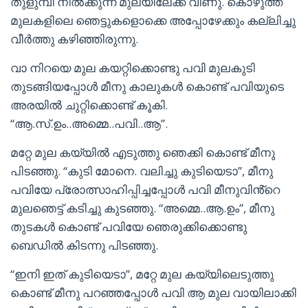
തുളുമ്പി നിൽക്കുന്ന മുലയിലേക്ക് വീണു. കൊഴുത്ത
മുലകളിലെ ഞെട്ടുകളൊക്കെ അപ്പോഴേക്കും കല്ലിച്ചു
വീർത്തു കഴിഞ്ഞിരുന്നു.
വാ നിറയെ മുല കയറ്റിക്കൊണ്ടു പവി മുലകുടി
തുടങ്ങിയപ്പോൾ മീനു കാലുകൾ കൊണ്ട് പവിയുടെ
അരയിൽ ചുറ്റിക്കൊണ്ട് കൂകി.
“ആ.സ്.ഉം..അമ്മെ..പവി..ആ”.
മറ്റേ മുല കയ്യിൽ എടുത്തു ഞെക്കി കൊണ്ട് മീനു
പിടഞ്ഞു. “കുടി മോനെ. വലിച്ചു കുടിയെടാ”, മീനു
പവിയേ പ്രോത്സാഹിപ്പിച്ചപ്പോൾ പവി മീനുവിൻ്റെ
മുലഞെട്ട് കടിച്ചു കുടഞ്ഞു. “അമ്മെ..ആ.ഉം”, മീനു
തുടകൾ കൊണ്ട് പവിയേ ഞെരുക്കിക്കൊണ്ടു
ബെഡിൽ കിടന്നു പിടഞ്ഞു.
“ഇനി ഇത് കുടിയെടാ”, മറ്റേ മുല കയ്യിലെടുത്തു
കൊണ്ട് മീനു പറഞ്ഞപ്പോൾ പവി ആ മുല വായിലാക്കി