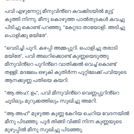
പവി എഴുന്നേറ്റു മീനുവിൻ്റെ കവക്കിടയിൽ മുട്ട്
കുത്തി നിന്നു. മീനു കൊഴുത്ത പാൽതുടകൾ കവച്ചു
പിടിച്ചു കൊണ്ട് പറഞ്ഞു. “കേറ്റടാ തായോളി. അടിച്ചു
പൊളിക്കു മയിരേ”.
“വെടിച്ചി പൂറി. കഴപ്പി അമ്മപ്പൂറി. പൊളിച്ചു തരാടി
മയിരേ”, പവി അലറിക്കൊണ്ട് കുണ്ണയെടുത്തു
മീനുവിൻ്റെ പൂറിൻ്റെ വാതിക്കൽ വെച്ച് കൊണ്ട്
തള്ളി. മദജലം ഒഴുകി കുതിർന്ന പൂറ്റിലേക്ക് പവിയുടെ
ആനക്കുണ്ണ പതിയെ കയറി.
“ആ.അഹ്..ഉം”, പവി മീനുവിൻ്റെ വെണ്ണപ്പൂറിൻ്റെ
ചൂടിലും മുറുക്കത്തിലും സുഖിച്ചു അമറി.
“ആ.അഹ്” മുഴുത്ത കുണ്ണ കേറിയ ചെറിയ വേദനയിൽ
മീനു പിടഞ്ഞു. പൂർ തിങ്ങി വിങ്ങി നിന്ന കുണ്ണയുടെ
മുഴുപ്പിൽ മീനു സുഖിച്ചു പിടഞ്ഞു.