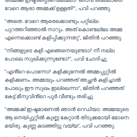
വേറെ ആരാ അമ്മക്ക് ഉള്ളത്?”, പവി പറഞ്ഞു.
“അതെ. വേറെ ആരെക്കൊണ്ടും പറ്റില്ല.
പുറത്തറിഞ്ഞാൽ നാറും. അത് കൊണ്ടല്ലേ അമ്മ
എന്നെക്കൊണ്ട് കളിപ്പിക്കുന്നതു”, ജിതിൻ പറഞ്ഞു.
“നിങ്ങളുടെ കളി എങ്ങെനെയുണ്ടടാ? നീ നല്ല
പോലെ സുഖിക്കുന്നുണ്ടോ?”, പവി ചോദിച്ചു.
“എൻ്റെ പൊന്നോ? കളിക്കുന്നേൽ അമ്മപ്പൂറ്റിൽ
കളിക്കണം. അമ്മയും പറഞ്ഞത് അച്ഛൻ കളിച്ചാൽ
പോലും ഈ സുഖം ഇല്ലെന്നാ”, ജിതിൻ പറഞ്ഞത്
കേട്ട് മീനുവിൻ്റെ പൂർ വീണ്ടും തരിച്ചു.
“അമ്മക്ക് ഇഷ്ടമാണേൽ ഞാൻ റെഡിയാ. അമ്മയുടെ
ആ നെയ്‌പ്പൂറ്റിൽ കുണ്ണ കേറ്റാൻ തിടുക്കമായി മോനെ.
മയിരു. കുണ്ണ കടഞ്ഞിട്ടു വയ്യ”, പവി പറഞ്ഞു.