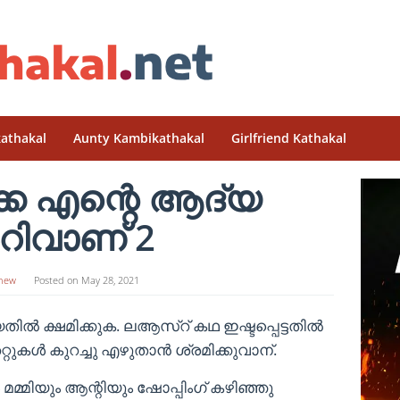
athakal
Aunty Kambikathakal
Girlfriend Kathakal
െ എന്റെ ആദ്യ
ിവാണ് 2
hew
Posted on
May 28, 2021
ിൽ ക്ഷമിക്കുക. ലആസ്റ് കഥ ഇഷ്ടപ്പെട്ടതിൽ
ുകൾ കുറച്ചു എഴുതാൻ ശ്രമിക്കുവാന്.
മ്മിയും ആന്റിയും ഷോപ്പിംഗ് കഴിഞ്ഞു