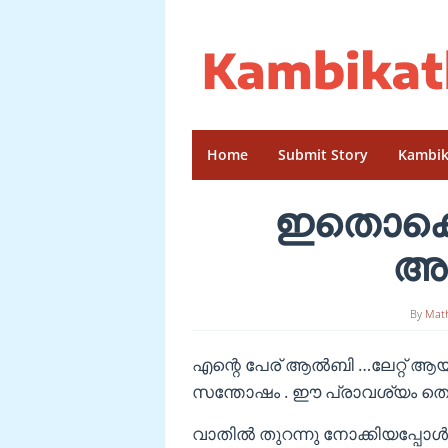
Skip
to
content
Home
Submit Story
Kambik
ഇതൊക്ക
അറ
By
Mat
എന്റെ പേര് ആൽബി …ലേറ്റ് ആയത
സന്തോഷം . ഈ പ്രാവശ്യം തെറ്റ
വാതിൽ തുറന്നു നോക്കിയപ്പോൾ മ