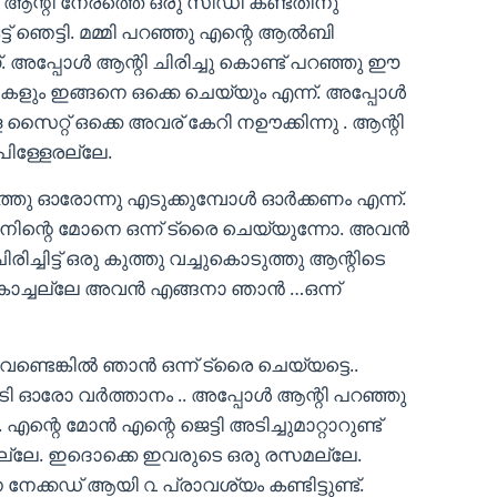
 ആന്റി നേരത്തെ ഒരു സിഡി കണ്ടതിനു
ട്ട് ഞെട്ടി. മമ്മി പറഞ്ഞു എന്റെ ആൽബി
്. അപ്പോൾ ആന്റി ചിരിച്ചു കൊണ്ട് പറഞ്ഞു ഈ
ളും ഇങ്ങനെ ഒക്കെ ചെയ്യും എന്ന്. അപ്പോൾ
ൈറ്റ് ഒക്കെ അവര് കേറി നഊക്കിന്നു . ആന്റി
ിള്ളേരല്ലേ.
് മൂത്തു ഓരോന്നു എടുക്കുമ്പോൾ ഓർക്കണം എന്ന്.
ടി നിന്റെ മോനെ ഒന്ന് ട്രൈ ചെയ്യുന്നോ. അവൻ
ിച്ചിട്ട് ഒരു കുത്തു വച്ചുകൊടുത്തു ആന്റിടെ
ച്ചല്ലേ അവൻ എങ്ങനാ ഞാൻ …ഒന്ന്
 വേണ്ടെങ്കിൽ ഞാൻ ഒന്ന് ട്രൈ ചെയ്യട്ടെ..
പൊടി ഓരോ വർത്താനം .. അപ്പോൾ ആന്റി പറഞ്ഞു
ന്റെ മോൻ എന്റെ ജെട്ടി അടിച്ചുമാറ്റാറുണ്ട്
ില്ലേ. ഇദൊക്കെ ഇവരുടെ ഒരു രസമല്ലേ.
െ നേക്കഡ് ആയി ൨ പ്രാവശ്യം കണ്ടിട്ടുണ്ട്.