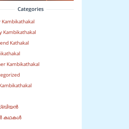
Categories
 Kambikathakal
y Kambikathakal
riend Kathakal
kathakal
er Kambikathakal
egorized
Kambikathakal
്ബിയൻ
ൽ കഥകൾ