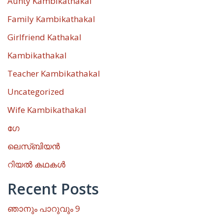
Aunty Kambikathakal
Family Kambikathakal
Girlfriend Kathakal
Kambikathakal
Teacher Kambikathakal
Uncategorized
Wife Kambikathakal
ഗേ
ലെസ്ബിയൻ
റിയൽ കഥകൾ
Recent Posts
ഞാനും പാറുവും 9