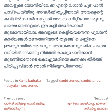
അവളുടെ യോനിയിലേക്ക് എന്റെ ലഗാൻ ചൂട് പാൽ
പമ്പ് ചെയ്യ്തു. അവൾക്ക് തൃപ്തിയായി, അവളെന്റെ
കവിളിൽ ഉണർന്നപ്പോൾ അവളെണീറ്റ് പോയിരുന്നു.
പക്ഷെ ഞങ്ങളുടെ ഈ കളി അധികനാൾ
തുടരാനായില്ല. അവളുടെ കെട്ടിയവനെന്ന പുല്ലൻ
കാര്യങ്ങൾ മണത്തറിയാൻ തുടങ്ങി പെണ്ണിനെ
ഊക്കുന്നതിൽ അവനു വിരോധമൊന്നുമില്ല, പക്ഷെ
വഴിയിൽ തടഞ്ഞു നിർത്തി കാശുചോദിക്കാൻ
തുടങ്ങിയതോടെ കൊച്ചുമേരിയെ കണക്കു തീർത്ത്
പിരിച്ചു വിടാൻ ഞാൻ നിർബ്ബന്ധിതനായി
Posted in
Kambikathakal
Tagged
kambi stories
,
kambistories
,
malayalam sex stories
Post
Previous post
Next post
പാര്‍വ്വതിക്കും തേൻ ഒലിച്ചു
എന്‍റെ അയ്യപ്പാ ഇതാണ്
navigation
കഴിഞ്ഞിരുന്നു
സ്വര്‍ഗ്ഗ കവാടം.