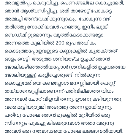
അവളൽപ്പം കെറുവിച്ചു. പെണങ്ങല്ലേ കൊച്ചുമേരീ,
ഞാൻ ആശ്വസിപ്പിച്ചു. ശരി താഴോട്ട് പോകട്ടെ
അമ്മച്ചി അന്വേഷിക്കുന്നുാകും. പോകുന്ന വഴി
തരിഞ്ഞു നോക്കിയവൾ പറഞ്ഞു. ഇനീം ലുങ്കീ
ബെഡ്ഷീറ്റുമൊന്നും വൃത്തികേടാക്കണ്ടട്ടോ.
അന്നത്തെ കൂലിയിൽ 200 രൂപ അധികം
കൊടുത്തപ്പോളവളുടെ കണ്ണുകളിൽ കൃതക്ഞത്
ഓളം വെട്ടി. അടുത്ത ശനിയാഴ്ച ഉച്ചക്ക് ഞാൻ
ജോലികഴിഞ്ഞത്തിയപ്പോൾ (ശനികളിൽ ഉച്ചവരെയേ
ജോലിയുള്ളൂ) കുളിച്ചൊരുങ്ങി നിൽക്കുന്ന
കൊച്ചുമേരിയെ കണ്ടപ്പോൾ മനസ്സിലായി പെണ്ണ്
തയ്യാറെടുപ്പിലാണെന്ന് പതിവില്ലാത്ത വിധം
അന്നവൾ ചോറ് വിളമ്പി തന്നു. ഊണു കഴിയുന്നതു
വരെ മുട്ടിയുരുമ്മി അടുത്തു തന്നെ ഉായിരുന്നു.
പതിവു പോലെ ഞാൻ മുകളിൽ മുറിയിൽ ഒരു
സിഗററ്റും പുകച്ചു കിടക്കുമ്പോൾ അതാ വരുന്നു
അവൾ ഒരു നവോഢയെ പോലെ ലജ്ജാവതിയായി.