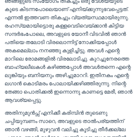
ഞങ്ങളുടെ സംയോഗം തികച്ചും ഒരു വേശ്യയുടെ
കൂടെ കിടന്നപോലെയാണ് എനിയ്ക്കുന്നുഭവപ്പെട്ടത്.
എന്നൽ ഇത്തവണ തികച്ചും വ്യത്യസ്ഥമായിരുന്നു.
രഹസ്യമായിട്ടൊരു കള്ളവെടിവെയ്ക്കാൻ കിട്ടിയ
സന്ദർഭംപോലെ, അവളുടെ യോനീ വിടവിൽ ഞാൻ
പതിയെ തലോടി വിരലൊന്നിട്ട് നോക്കിയപ്പോൾ
അകമെല്ലാം നനഞ്ഞു കുളിച്ചിട്ടു. അവൾ എന്റെ
മാറിലെ രോമങ്ങളിൽ വിരലോടിച്ചു. കുറച്ചുനേരത്തെ
ബാഹ്യലീലകൾ കഴിഞ്ഞപ്പോൾ അവൾതന്നെ എന്റെ
ലുങ്കിയും ബനിയനും അഴിച്ചുമാററി. ഇതിനകം എന്റെ
ലഗാൻ കൊടിമരം പോലായിക്കഴിഞ്ഞിരുന്നു. നിന്റെ
തേങ്ങാ പൊതിക്കൽ ഇന്നൊന്നു കാണട്ടെ മേരീ, ഞാൻ
ആവശ്യപ്പെട്ടു.
അതിനുമുൻപ്സ് എനിക്കീ കരിമ്പിൻ തുടെണു
ചപ്പിയുമ്പണം സാറെ, അവളുടെ താൽപര്യത്തിന്
ഞാൻ വഴങ്ങി, മുഴുവൻ വലിച്ചു കൂടിച്ചു തീർക്കല്ലേ