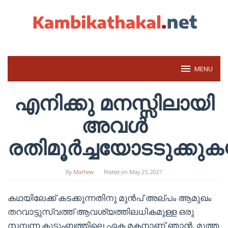
Skip
to
content
MENU
എനിക്കു മനസ്സിലായി
അവൾ
രതിമൂർച്ചയോടടുക്കു
By
Mathew
Posted on
May 25, 2021
കഥയിലേക്ക് കടക്കുന്നതിനു മുൻപ് അല്പം ആമുഖം
തറവാട്ടുസ്വത്ത് ആവശ്യത്തിലധികമുള്ള ഒരു
സമ്പന്ന കുടുംബത്തിലെ ഏക മകനാണ് ഞാൻ, മൂത്ത