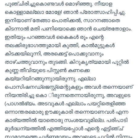
പുഞ്ചിരിച്ചുകൊണ്ടവൾ മൊഴിഞ്ഞു. നീയാള
കൊള്ളാമല്ലോ മോളേ! ഞാൻ പ്രോത്സാഹിപ്പിച്ചു.
ഇനിയാണ് തേങ്ങാ പൊതിക്കൽ, സാറനങ്ങാതെ
കിടന്നാൽ മതി പണിയൊക്കെ ഞാൻ ചെയ്തതോളാം.
ഇതിയും പറഞ്ഞവൾ കൈകൾ രൂം എന്റെ
തലക്കിരുഭാഗത്തുമായി കുത്തി, കാൽമുട്ടുകൾ
കിടക്കയിലൂന്നി, അരക്കെട്ട് പൊക്കുവാനും
താഴ്ചത്തുവാനും തുടങ്ങി. കിറുകൃത്യമായി പൂറ്റിൽ
കുണ്ണ തീവിയുടെ പിസ്റ്റൺ കണക്കെ
കയ്യറിയിറങ്ങുന്നുായിരുന്നു. എല്ലാ
പൊസിഷനഡ്ജെസ്റ്റ്മെന്റുകളും അവൾ തന്നെയാണ്
നിയന്ത്രിച്ചു കൊ ിരുന്നതെന്നായിരുന്നു, അവളുടെ
(പാഗൽഭ്യം. അടവുകൾ എല്ലാം പയറ്റിതെളിഞ്ഞ
ഒന്നാന്തരമൊരു ഊക്കുകാരി തന്നെയാണവൾ എന്ന
കാര്യത്തിൽ യാതൊരു സംശയവുമില്ല. പരിപാടി
മൂർദ്ധന്യത്തിൽ എത്തിയപ്പോൾ എന്റെ എട്ടിഞ്ച്
സാമാനത്തെ പൂർണ്ണമായും അവളുടെ പൂറ്റിൽ നിന്നും