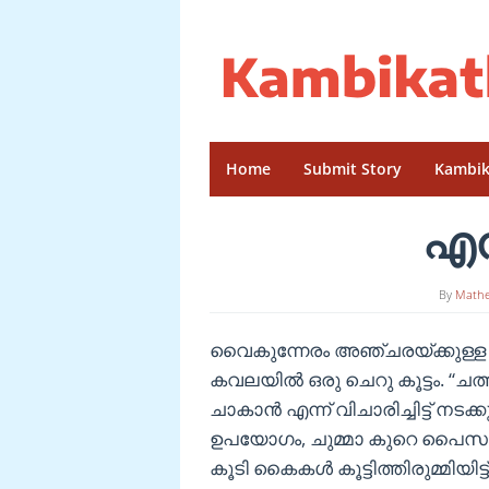
Skip
to
content
Home
Submit Story
Kambik
എന്
By
Math
വൈകുന്നേരം അഞ്ചരയ്ക്കുള്ള 
കവലയിൽ ഒരു ചെറു കൂട്ടം. “ചത്ത
ചാകാൻ എന്ന് വിചാരിച്ചിട്ട് നടക
ഉപയോഗം, ചുമ്മാ കുറെ പൈസ
കൂടി കൈകൾ കൂട്ടിത്തിരുമ്മിയി