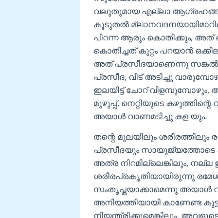
വലുതുമായ എല്ലാ ആഗ്രഹങ്ങളും 
കൂടുതൽ മ്ലാനവദനയായിമാറിക
പിറന്ന ആരും കൊതിക്കും, അത് 
കൊതിച്ചത് കുറ്റം പറയാൻ ഒക്കി
അത് പ്രസീദയാണെന്നു സങ്കൽപ്
പ്രസീദ, വീട് അടിച്ചു വാരുമ്പോ
ഇലയിട്ട് ചോറ് വിളമ്പുമ്പോഴു
മുഴുപ്പ്, നെറ്റിയുടെ കഴുത്തി
അയാൾ വാണമടിച്ചു കള യും.
തന്റെ മുലയിലും ശരീരത്തിലും 
പ്രസീദയും സായൂജ്യത്തോടെ കണ്
അത്ര നിറമില്ലെങ്കിലും, നല്ല
ശരീരപ്രകൃതിയായിരുന്നു രമേശി
സംതൃപ്തയാക്കാമെന്നു അയാൾ വ
അനിയത്തിയായി കാണേണ്ട കുട്ട
നിയന്ത്രിക്കുമെങ്കിലും, അവളു