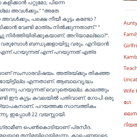
ളിക്കാൻ പറ്റുമോ, പിന്നെ
ല്ലേ അവൾക്കും.” “അതേ
അവൾക്കും, പക്ഷെ നീയീ കൂട്ടം കണ്ടോ ?
Aunty
കാൻ വേണ്ടി മാത്രം നിൽക്കുന്നതാണ്.” ”
Famil
ച്ചു നിർത്തിയിരിക്കുകയാണ്, അറിയാമല്ലോ?”.
വരുമ്പോൾ ബന്ധുക്കളായിട്ടു വരും. എറിയാൻ
Girlf
ന്ന് പറയുന്നത് എന്ന് പറയുന്നത് എത്ര
Kambi
Teach
യാണ് സംസാരവിഷയം. അത്രയ്ക്കും തികഞ്ഞ
Uncat
്ടായിട്ടില്ല എന്നതാണ്. ആബാലവൃദ്ധം
ന്നു പറയുന്നത് വെറുതെയല്ല. കാലത്തും
Wife 
്ടി ഈ കൂട്ടം കവലയിൽ പതിവാണ്. ഗോപി ഒരു
ഗേ
ധ്യാപകനാണ്. പറയത്തക്ക സാമ്പത്തികം
ലെസ
ന്നു. ഇപ്പോൾ 22 വയസ്സായി.
റിയ
തനി ഗ്രാമീണ പെൺകൊടിയാണ് പ്രസീദ.
ലയാള തനിമയിലായിരുന്നു. കാച്ചെണ്ണയുടെ