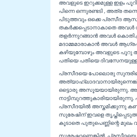
അവളുടെ ഇറുക്കമുള്ള ഇളം പൂ
പിന്നെ ഒന്നുരണ്ടടി , അത്ര തന
പിടുത്തവും ഒക്കെ പ്രസീദ ആസ്വദി
തകർക്കപ്പെടാനാകാതെ അവൾ വ
തളർന്നുറങ്ങാൻ അവൾ കൊതിച്ചു
മദാമ്മമാരാകാൻ അവൾ ആഗ്രഹിച
കഴിയുമ്പോഴും അവളുടെ പൂറു അ
പതിയെ പതിയെ ദിവസേനയുള്ള ക
പ്രസീദയെ പോലൊരു സുന്ദരിയ
അത്യാഹ്ലാദവാനായിരുന്നെങ്കി
ഒട്ടൊരു അസൂയയായിരുന്നു. 
നാട്ടിമ്പുറത്തുകാരിയായിരുന്ന
പ്രസീദയിൽ അസ്തമിക്കുന്നു ക
സുരേഷിന് ഇവളെ തൃപ്തിപ്പെടുത
കൂടാതെ പുതുപെണ്ണിന്റെ മുഖം വാ
സുരേഷാണെങ്കിൽ, പ്രസീദയെ സ