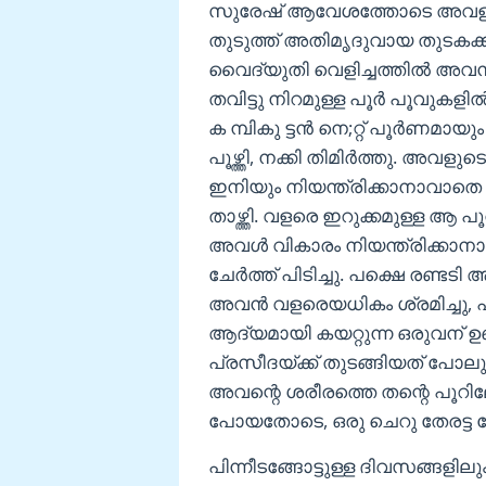
സുരേഷ് ആവേശത്തോടെ അവളുടെ പ
തുടുത്ത് അതിമൃദുവായ തുടകക്ക
വൈദ്യുതി വെളിച്ചത്തിൽ അവൻ ക
തവിട്ടു നിറമുള്ള പൂർ പൂവുകളിൽ 
ക മ്പികു ട്ടന്‍ നെ;റ്റ് പൂർ
പൂഴ്ത്തി, നക്കി തിമിർത്തു. അവ
ഇനിയും നിയന്ത്രിക്കാനാവാതെ
താഴ്ത്തി. വളരെ ഇറുക്കമുള്ള ആ പ
അവൾ വികാരം നിയന്ത്രിക്കാന
ചേർത്ത് പിടിച്ചു. പക്ഷെ രണ്ടട
അവൻ വളരെയധികം ശ്രമിച്ചു, പ
ആദ്യമായി കയറ്റുന്ന ഒരുവന് 
പ്രസീദയ്ക്ക് തുടങ്ങിയത് പോ
അവന്റെ ശരീരത്തെ തന്റെ പൂറിലേ
പോയതോടെ, ഒരു ചെറു തേരട്ട പ
പിന്നീടങ്ങോട്ടുള്ള ദിവസങ്ങളിലു