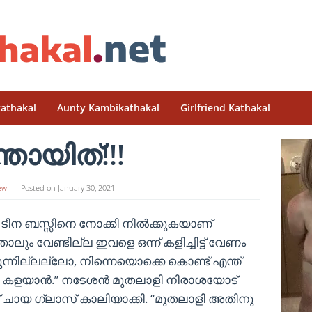
athakal
Aunty Kambikathakal
Girlfriend Kathakal
തായിത്!!!
ew
Posted on
January 30, 2021
ടീന ബസ്സിനെ നോക്കി നിൽക്കുകയാണ്
ാലും വേണ്ടില്ല ഇവളെ ഒന്ന് കളിച്ചിട്ട് വേണം
്കുന്നില്ലല്ലോ, നിന്നെയൊക്കെ കൊണ്ട് എന്ത്
 കളയാൻ.” നടേശൻ മുതലാളി നിരാശയോട്
ട്ട് ചായ ഗ്ലാസ് കാലിയാക്കി. “മുതലാളി അതിനു