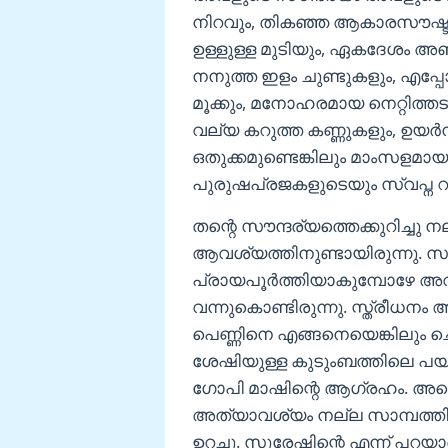
നിറവും, തികഞ്ഞ ആകാരസൗഷ്ടവവു
ഉള്ളുള്ള മുടിയും, ഏകദേശം 
നനുത്ത ഇളം ചുണ്ടുകളും, എപ്പോ
മൂക്കും, മനോഹരമായ നെറ്റിത്തടവ
വല്യ കറുത്ത കണ്ണുകളും, ഉയർന്
ഒതുക്കമുണ്ടെങ്കിലും മാംസള
പുരുഷപ്രജകളുടെയും സ്വപ്ന റ
തന്റെ സൗന്ദര്യത്തെക്കുറിച്ച
ആവശ്യത്തിനുണ്ടായിരുന്നു. സൗ
പ്രായപൂർത്തിയാകുമ്പോഴേ 
വന്നുകൊണ്ടിരുന്നു. സ്ത്രീധനം
പെണ്ണിനെ എങ്ങനെയെങ്കിലും ചെ
ശേഷിയുള്ള കുടുംബത്തിലെ പയ്യന
ഗോപി മാഷിന്റെ ആഗ്രഹം. അതെ 
അത്യാവശ്യം നല്ല സാമ്പത്ത
ഉറച്ചു. സുരേഷിന്റെ എന്ന് പറ