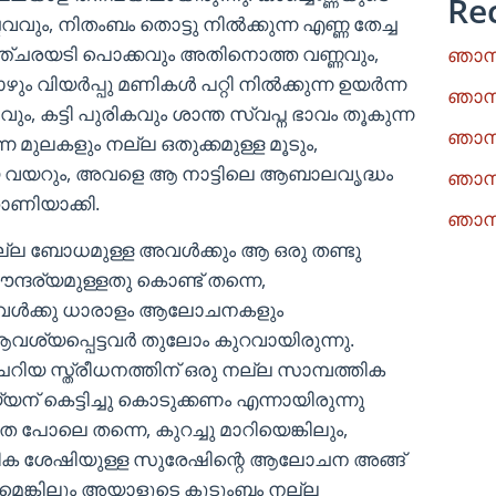
Re
ം, നിതംബം തൊട്ടു നിൽക്കുന്ന എണ്ണ തേച്ച
അഞ്ചരയടി പൊക്കവും അതിനൊത്ത വണ്ണവും,
ഞാനു
ഴും വിയർപ്പു മണികൾ പറ്റി നിൽക്കുന്ന ഉയർന്ന
ഞാനു
ും, കട്ടി പുരികവും ശാന്ത സ്വപ്ന ഭാവം തൂകുന്ന
ഞാനു
ന മുലകളും നല്ല ഒതുക്കമുള്ള മൂടും,
മായ വയറും, അവളെ ആ നാട്ടിലെ ആബാലവൃദ്ധം
ഞാനു
ാണിയാക്കി.
ഞാനു
ു നല്ല ബോധമുള്ള അവൾക്കും ആ ഒരു തണ്ടു
ന്ദര്യമുള്ളതു കൊണ്ട് തന്നെ,
അവൾക്കു ധാരാളം ആലോചനകളും
 ആവശ്യപ്പെട്ടവർ തുലോം കുറവായിരുന്നു.
റിയ സ്ത്രീധനത്തിന് ഒരു നല്ല സാമ്പത്തിക
് കെട്ടിച്ചു കൊടുക്കണം എന്നായിരുന്നു
പോലെ തന്നെ, കുറച്ചു മാറിയെങ്കിലും,
ിക ശേഷിയുള്ള സുരേഷിന്റെ ആലോചന അങ്ങ്
യാമെങ്കിലും അയാളുടെ കുടുംബം നല്ല