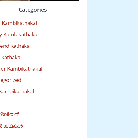
Categories
 Kambikathakal
y Kambikathakal
riend Kathakal
kathakal
er Kambikathakal
egorized
Kambikathakal
്ബിയൻ
ൽ കഥകൾ