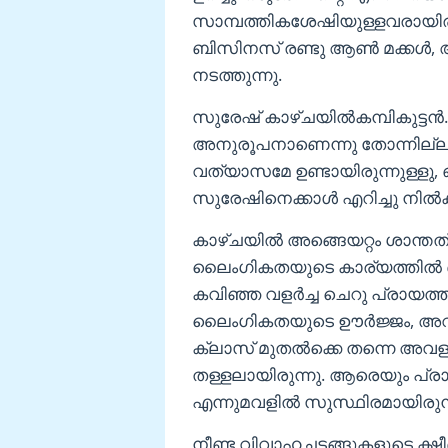
സാമ്പത്തികശേഷിയുള്ളവരായിരുന
ബിസിനസ് രണ്ടു ആൺ മക്കൾ, അ
നടത്തുന്നു.
സുരേഷ് കാഴ്ചയിൽകമ്പികുട്ടന്‍.ന
അനുരൂപനാണെന്നു തോന്നില്ലാ
വത്യാസമേ ഉണ്ടായിരുന്നുള്ളു, 
സുരേഷിനെക്കാൾ എറിച്ചു നിൽക്ക
കാഴ്ചയിൽ അങ്ങെയറ്റം ശാന്തത്വ
ലൈംഗികതയുടെ കാര്യത്തിൽ ഒട്
കവിഞ്ഞ വളർച്ച ചെറു പ്രായത്ത
ലൈംഗികതയുടെ ഊർജ്ജം, അവൾക
ക്ലാസ് മുതൽക്കെ തന്നെ അവളുട
തള്ളലായിരുന്നു. ആരെയും പ്രാപി
എന്നുമവളിൽ സുസ്ഥിരമായിരുന്
നീണ്ട വിവാഹച്ചടങ്ങുകളുടെ ക്ഷീണ