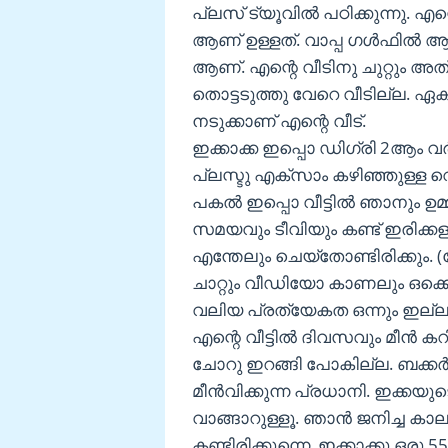
പ്ലസ് ട്യൂവിൽ പഠിക്കുന്നു. എന്
ആണ് ഉള്ളത്. വാപ്പ ഗൾഫിൽ ആണ്
ആണ്. എന്റെ വീടിനു ചുറ്റും അത്
തൊട്ടടുത്തു വേറെ വീടില്ല. ഏക
നടുക്കാണ് എന്റെ വീട്.
ഇക്കാക്ക ഇപ്പൊ ഡിഗ്രി 2ആം വ
പ്ലസ്ടു എക്സാം കഴിഞ്ഞുള്ള
പകൽ ഇപ്പൊ വീട്ടിൽ ഞാനും ഉമ്മ
സമയവും ടീവിയും കണ്ട് ഇരിക
എന്തേലും ചെയ്തോണ്ടിരിക്കും. 
ചാറ്റും വീഡിയോ കാണലും ഒക്
വലിയ പ്രത്യേകത ഒന്നും ഇല്ലാ
എന്റെ വീട്ടിൽ ദിവസവും മീൻ കറ
ചോറു ഇറങ്ങി പോകില്ല. ബക്കർ
മീൻവിക്കുന്ന പ്രധാനി. ഇക്കയു
വാങ്ങാറുള്ളൂ. ഞാൻ ജനിച്ച 
കണ്ടിരിക്കുന്നെ. ഇക്കാക്കു ഒര