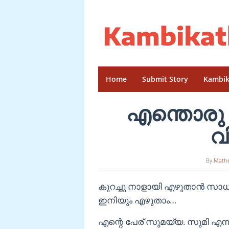
Skip
to
content
Home
Submit Story
Kambik
എന്തൊരു 
വ
By
Math
കുറച്ചു നാളായി എഴുതാൻ സാധിച്
ഇനിയും എഴുതാം…
എന്റെ പേര് സുമയ്യ. സുമി എന്