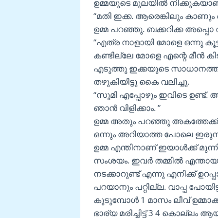
ഉമ്മയുടെ മുലയിൽ നിക്കുകയാണ
“മതി ഇക്ക. ആരെങ്കിലും കാണും 
ഉമ്മ പറഞ്ഞു. ബക്കറിക്ക അപ്പൊ 
“എത്ര നാളായി മോളെ ഒന്നു കൂട്ടി
കണ്ടില്ലേ മോളെ എന്റെ മീൻ കിട
എടുത്തു ഇക്കയുടെ സാധാനത്തിന
തഴുകിയിട്ടു കൈ വലിച്ചു.
“സുമി എപ്പോഴും ഇവിടെ ഉണ്ട
ഞാൻ വിളിക്കാം. ”
ഉമ്മ അതും പറഞ്ഞു അകത്തേക്ക്
ഒന്നും അറിയാത്ത പോലെ ഇരുന്ന
ഉമ്മ എന്തിനാണ് ഇയാൾക്ക് മുന്ന
സംശയം. ഇവർ തമ്മിൽ എന്തായ
നടക്കാറുണ്ട് എന്നു എനിക്ക് ഉറ
പറയാനും പറ്റില്ല. വാപ്പ പോയ
കൂടുമ്പോൾ 1 മാസം ലീവ് ഉമ്മാക്ക
ഭാര്യ മരിച്ചിട്ട് 3 4 കൊല്ലം ആയ