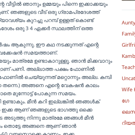
റെ വീട്ടിൽ ഞാനും ഉമ്മയും പിന്നെ ഇക്കാക്കയും
. ഞങ്ങളുടെ വീട് ഒരു ഗ്രാമപ്രദേശത്ത്
യാവശ്യം കുറച്ചു പറമ്പ് ഉള്ളത് കൊണ്ട്
Aunty
ദേശം ഒരു 3 4 ഏക്കർ സ്ഥലത്തിന് ഒത്ത
Famil
ർഷം ആകുന്നു. ഈ കഥ നടക്കുന്നത് എന്റെ
Girlf
 വെക്കേഷൻ സമയത്താണ്.
Kambi
യും മാത്രമേ ഉണ്ടാകാറുള്ളൂ. ഞാൻ മിക്കവാറും
Teach
്കളാണ് പണി. അല്ലാത്ത പക്ഷം ഫോണിൽ
(ഫോണിൽ ചെയ്യുന്നത് മറ്റൊന്നും അല്ല. കമ്പി
Uncat
കെ തന്നെ.) അങ്ങനെ എന്റെ വേകഷൻ കാലം
Wife 
തെ മുന്നോട്ട് പോകുന്ന സമയം.
ഗേ
ി ഉണ്ടാകും. മീൻ കറി ഇല്ലങ്കിൽ ഞങ്ങൾക്
 ഇക്ക ആണ് ഞങ്ങളുടെ ഭാഗത്തു ഒക്കെ
ലെസ
ടെ അടുത്തു നിന്നു മാത്രമേ ഞങ്ങൾ മീൻ
റിയ
കാലം തൊട്ടേ അങ്ങനെ ആണ് ഞാൻ
ു 55-60 വയസൊക്കെ കാണും. ഇക്ക