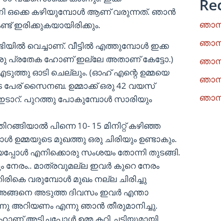
Re
ി ഒക്കെ കഴിയുമ്പോൾ ആണ് വരുന്നത്. ഞാൻ
ഞാനു
ട് ഇരിക്കുകയായിരിക്കും.
ഞാനു
്ടിയിൽ വെച്ചാണ്. വീട്ടിൽ എത്തുമ്പോൾ ഇക്ക
ഒരു പ്രതേക ഹോണ് ഇല്ലേ അതാണ് കേട്ടോ.)
ഞാനു
 എടുത്തു ഓടി ചെല്ലും. (ഓഹ് എന്റെ ഉമ്മയെ
ഞാനു
ടെ പേര് സൈനബ. ഉമ്മാക്ക് ഒരു 42 വയസ്
ഞാനു
് ഇടാറ്. പുറത്തു പോകുമ്പോൾ സാരിയും
ിറങ്ങിയാൽ പിന്നെ 10- 15 മിനിറ്റ് കഴിഞ്ഞ
പോൾ ഉമ്മയുടെ മുഖത്തു ഒരു ചിരിയും ഉണ്ടാകും.
്പോൾ എനിക്കൊരു സംശയം തോന്നി തുടങ്ങി.
ം നേരം.. മാത്രവുമല്ല ഇവർ കുറെ നേരം
മ തിരികെ വരുമ്പോൾ മുഖം നല്ല ചിരിച്ചു
 അങ്ങനെ അടുത്ത ദിവസം ഇവർ എന്താ
്നു അറിയണം എന്നു ഞാൻ തീരുമാനിച്ചു.
ോണ് അടിച്ചപ്പോൾ ഉമ്മ കറി ചട്ടിയുമായി