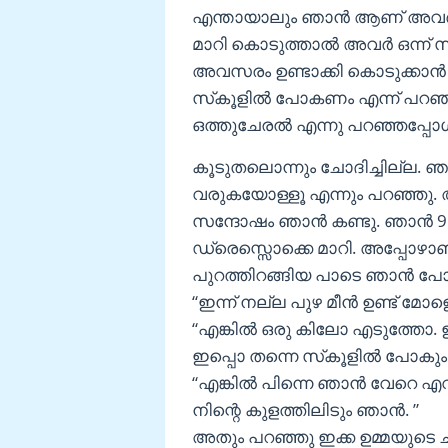
എന്തായാലും ഞാൻ ആണ് അവർക്
മാറി കൊടുത്താൽ അവർ ഒന്ന് സ
അവസരം ഉണ്ടാക്കി കൊടുക്കാൻ ത
സ്‌കൂളിൽ പോകണം എന്ന് പറഞ്ഞ
ഒത്തുചേരൽ എന്നു പറഞ്ഞപ്പോൾ 
കൂടുതലൊന്നും ചോദിച്ചില്ല. ഞാൻ
വരുകയോള്ളൂ എന്നും പറഞ്ഞു. അ
സന്ദോഷം ഞാൻ കണ്ടു. ഞാൻ 9:3
ഡ്രെസ്സൊക്കെ മാറി. അപ്പോഴാണ്
പുറത്തിറങ്ങിയ പാടെ ഞാൻ പോ
“ഇന്ന് നല്ല പുഴ മീൻ ഉണ്ട്
“എങ്കിൽ ഒരു കിലോ എടുത്തോ. 
ഇപ്പൊ തന്നെ സ്‌കൂളിൽ പോകും 
“എങ്കിൽ പിന്നെ ഞാൻ വേറെ എവ
നിന്റെ കുളത്തിലിടും ഞാൻ. ”
അതും പറഞ്ഞു ഇക്ക ഉമ്മയുടെ 