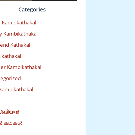
Categories
 Kambikathakal
y Kambikathakal
riend Kathakal
kathakal
er Kambikathakal
egorized
Kambikathakal
്ബിയൻ
ൽ കഥകൾ