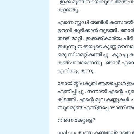
. ഇക്ക മുണ്ടിനിടയിലൂടെ അത് പിടി
കളഞ്ഞു .
എന്നെ സ്റ്റഡി ടേബിൾ കസേരയിൽ ഇ
ഊമ്പി കുടിക്കാൻ തുടങ്ങി . ഞ
തള്ളി മാറ്റി . ഇക്കക്ക് കാര്യം പ
ഇരുന്നു ഇക്കയുടെ കുണ്ണ ഊമ്പാ
ഒരു സിഗരറ്റ് കത്തിച്ചു . കുറച
കഞ്ചാവാണെന്നു . ഞാൻ എന്റെ പണ
എനിക്കും തന്നു .
ജോയിന്റ് പകുതി ആയപ്പോൾ ഇക്ക അ
എണീപ്പിച്ചു . നന്നായി എന്റെ ചുണ്ട
കിടത്തി . എന്റെ മുല കണ്ണുകൾ 
സുഖമുണ്ട് എന്ന് ഇപ്പോഴാണ് അറ
നിന്നെ കേറ്റട്ടെ ?
anal sex തുണ്ടു കണ്ടതല്ലാതെ