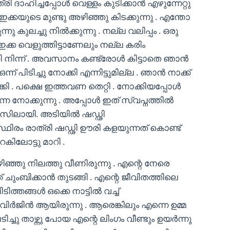
്രി ദാഹിച്ചപ്പോൾ വെള്ളം കുടിക്കാൻ എഴുന്നേറ്റു
ക്കയുടെ മുണ്ടു അഴിഞ്ഞു കിടക്കുന്നു . എന്തോ
ന്നു കുലച്ചു നിൽക്കുന്നു . നല്ല വലിപ്പം . ഒരു
 ഇക്ക വെളുത്തിട്ടാണേലും നല്ല കരിം
ി നിന്ന് . അവസാനം കണ്ട്രോൾ കിട്ടാതെ ഞാൻ
്ന് പിടിച്ചു നോക്കി എന്നിട്ടുമില്ല . ഞാൻ നാക്ക്
ോക്കി . പക്ഷെ ഇത്തവണ തെറ്റി . നോക്കിയപ്പോൾ
നെ നോക്കുന്നു . അപ്പോൾ ഇത് സ്വപ്നത്തിൽ
നസിലായി. അടിയിൽ ഷഡ്ഢി
്ഥിരം രാത്രി ഷഡ്ഢി ഊരി കളയുന്നത് കൊണ്ട്
കിലോട്ടു മാറി .
അഴിഞ്ഞു നിലത്തു വീണിരുന്നു . എന്റെ നേരെ
്ത് ചുംബിക്കാൻ തുടങ്ങി . എന്റെ ജീവിതത്തിലെ
ത്തങ്ങൾ ഒക്കെ നാട്ടിൽ വച്ച്
 വിർജിൻ ആയിരുന്നു . ആരെങ്കിലും എന്നെ ഉമ്മ
ിച്ചു താഴ്ന്നു പോയ എന്റെ ലിംഗം വീണ്ടും ഉയർന്നു