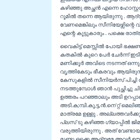
കഴിഞ്ഞു അച്ഛൻ എന്നെ ഹോസ്റ്റ
റൂമിൽ തന്നെ ആയിരുന്നു . 
വേണമെങ്കിലും സീനിയേഴ്സിന്റെ വ
എന്റെ കൂട്ടുകാരും . പക്ഷെ രാത്ര
വൈകിട്ട് മെസ്സിൽ പോയി ഭക്ഷണം 
കതകിൽ കുറെ പേർ ചേർന്ന് ഇടിക്
മണിക്കൂർ അവിടെ നടന്നത് ഒന്നു
വൃത്തികേടും ഭീകരവും ആയിരുന്
കേസുകളിൽ സീനിയർസ് പിച്ചി ന
നടത്തുമ്പോൾ ഞാൻ പുച്ഛിച്ചു ച
ഉത്തരം പറഞ്ഞാലും അടി ഉറപ്
അടി.ക;മ്പി.കു,ട്ട,ന്‍.നെ’റ്റ് മ
മാത്രമേ ഉള്ളു . അല്ലത്തവർക്ക
പ്ലസ് ടു കഴിഞ്ഞ ഗ്യാപ്പിൽ 
വരുത്തിയിരുന്നു . അത് വേണ്ടായ
മുണ്ടു ഒക്കെ ആദ്യമേ അവർ ഊരി