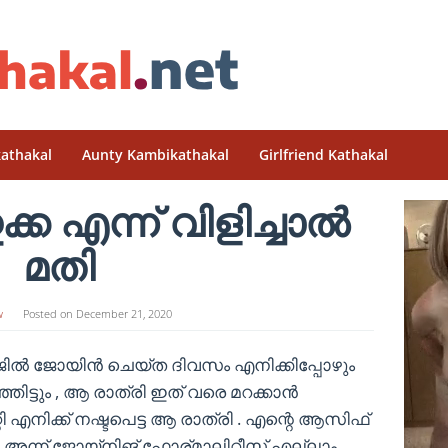
athakal
Aunty Kambikathakal
Girlfriend Kathakal
്ക എന്ന് വിളിച്ചാൽ
മതി
w
Posted on
December 21, 2020
ൽ ജോയിൻ ചെയ്ത ദിവസം എനിക്കിപ്പോഴും
ഞിട്ടും , ആ രാത്രി ഇത് വരെ മറക്കാൻ
റ്റി എനിക്ക് നഷ്ടപെട്ട ആ രാത്രി . എന്റെ ആസിഫ്
. അന്ന് ജോയ്‌നിങ് ഫോര്മാലിറ്റീസ് എല്ലാം