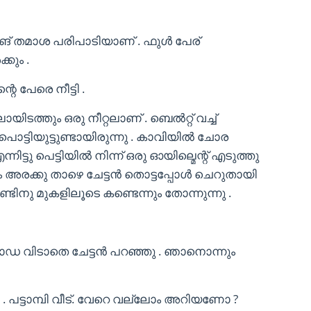
ിങ് തമാശ പരിപാടിയാണ് . ഫുൾ പേര്
കും .
റെ പേരെ നീട്ടി .
യിടത്തും ഒരു നീറ്റലാണ് . ബെൽറ്റ് വച്ച്
 പൊട്ടിയുട്ടുണ്ടായിരുന്നു . കാവിയിൽ ചോര
ന്നിട്ടു പെട്ടിയിൽ നിന്ന് ഒരു ഓയില്മെന്റ് എടുത്തു
ലും അരക്കു താഴെ ചേട്ടൻ തൊട്ടപ്പോൾ ചെറുതായി
ുണ്ടിനു മുകളിലൂടെ കണ്ടെന്നും തോന്നുന്നു .
ജാഡ വിടാതെ ചേട്ടൻ പറഞ്ഞു . ഞാനൊന്നും
ട്ടാമ്പി വീട്. വേറെ വല്ലോം അറിയണോ ?