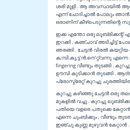
ശരി മൂളി . ആ അവസ്ഥയിൽ ആസി
എന്ന് ചോദിച്ചാൽ പോലും ഞാൻ 
ഒരാണിന് കീഴ്പെടുന്നതിന്റെ സു
ഇക്ക എന്തോ ഒരു ലൂബ്രിക്കന്റ് 
ഇറക്കി . കഞ്ചാവ് അടിച്ചിട്ട് പോ
ഞരങ്ങി . ചേട്ടൻ വിരൽ കയറ്റിയ
ക;മ്പി.കു,ട്ട’ന്‍.നെ’റ്റ്വന്നു എന്ന
fingering വീണ്ടും തുടങ്ങി . കുറച
ഊമ്പി കുടിക്കാൻ തുടങ്ങി . ആദ
പ്രോസ്ട്രേറ്റ് കുറച്ചു ചുരത്തിയി
കുറച്ചു കഴിഞ്ഞു ചേട്ടൻ ഒരു
മുകളിൽ വച്ചു . കുറച്ചു ലൂബ്രിക്ക
പതിയെ വളരെ പതുക്കെ കേറ്റാൻ 
എന്നെ ചുംബിക്കും , വീണ്ടും തുടരു
ഇഞ്ചു കുണ്ണ മുഴുവൻ കേറ്റാൻ .