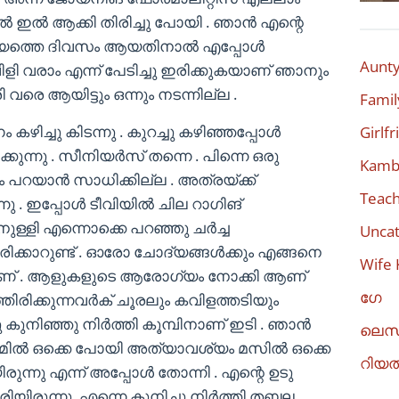
ൽ ഇൽ ആക്കി തിരിച്ചു പോയി . ഞാൻ എന്റെ
ആദ്യത്തെ ദിവസം ആയതിനാൽ എപ്പോൾ
Aunty
ിളി വരാം എന്ന് പേടിച്ചു ഇരിക്കുകയാണ് ഞാനും
ി വരെ ആയിട്ടും ഒന്നും നടന്നില്ല .
Famil
കഴിച്ചു കിടന്നു . കുറച്ചു കഴിഞ്ഞപ്പോൾ
Girlf
കുന്നു . സീനിയർസ് തന്നെ . പിന്നെ ഒരു
Kambi
ം പറയാൻ സാധിക്കില്ല . അത്രയ്ക്ക്
Teach
നു . ഇപ്പോൾ ടീവിയിൽ ചില റാഗിങ്
ുള്ളി എന്നൊക്കെ പറഞ്ഞു ചർച്ച
Uncat
ിരിക്കാറുണ്ട് . ഓരോ ചോദ്യങ്ങൾക്കും എങ്ങനെ
Wife 
പാണ് . ആളുകളുടെ ആരോഗ്യം നോക്കി ആണ്
ഗേ
െലിഞ്ഞിരിക്കുന്നവർക് ചൂരലും കവിളത്തടിയും
ു കുനിഞ്ഞു നിർത്തി കൂമ്പിനാണ് ഇടി . ഞാൻ
ലെസ
ജിമ്മിൽ ഒക്കെ പോയി അത്യാവശ്യം മസിൽ ഒക്കെ
റിയ
ിരുന്നു എന്ന് അപ്പോൾ തോന്നി . എന്റെ ഉടു
യിരുന്നു. എന്നെ കുനിച്ചു നിർത്തി തബല