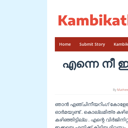
Skip
to
content
Home
Submit Story
Kambik
എന്നെ നീ ഇക
By
Mathe
ഞാൻ എഞ്ചിനീയറിംഗ് കോളേജി
ഓർമയുണ്ട് . കൊല്ലമിത്ര കഴിഞ്
കഴിഞ്ഞിട്ടില്ല . എന്റെ വിർജിനി
ഇക്കയെ എനിക്ക് കിട്ടിയ ദിവസം 