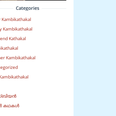
Categories
 Kambikathakal
y Kambikathakal
riend Kathakal
kathakal
er Kambikathakal
egorized
Kambikathakal
്ബിയൻ
ൽ കഥകൾ