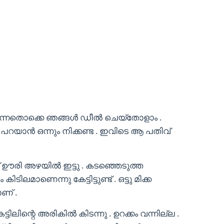
് നടന്നതൊക്കെ ഞങ്ങൾ ഡീൽ ചെയ്തോളാം .
 പറയാൻ ഒന്നും നിക്കണ്ട . ഇവിടെ ആ പതിവ്
്ട് ഊരി അഴയിൽ ഇട്ടു . കടഞ്ഞെടുത്ത
ിലമാണെന്നു കേട്ടിട്ടുണ്ട് . ഒട്ടു മിക്ക
ണ് .
്ടിലിന്റെ അരികിൽ കിടന്നു . ഉറക്കം വന്നില്ല .