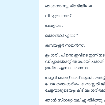
ഞാനൊന്നും മിണ്ടിയില്ല .
നീ ഏതാ നാട് .
കോട്ടയം .
ബ്രാഞ്ച് ഏതാ ?
കമ്പ്യൂട്ടർ സയൻസ് .
ഉം ശരി . പിന്നെ ഇവിടെ ഇന്ന
ഡിപ്പാർട്മെന്റിൽ പോയി പരാതി
ഇല്ല . എന്നാ കിടന്നോ .
ചേട്ടൻ ലൈറ്റ് ഓഫ് ആക്കി . ഷർട
പോലത്തെ ശരീരം . ഹോസ്റ്റൽ ജിം കിട
ചേട്ടന്മാരുടെയും കിടിലം ശരീരമാ
ഞാൻ സിഗരറ്റ് വലിച്ചു തീർത്തു കട