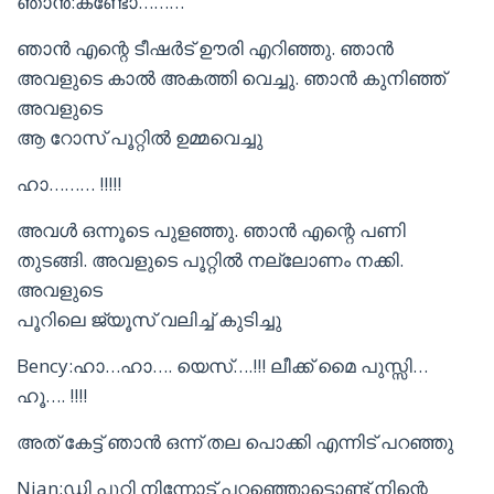
ഞാൻ:കണ്ടോ………
ഞാൻ എന്റെ ടീഷർട് ഊരി എറിഞ്ഞു. ഞാൻ
അവളുടെ കാൽ അകത്തി വെച്ചു. ഞാൻ കുനിഞ്ഞ്
അവളുടെ
ആ റോസ് പൂറ്റിൽ ഉമ്മവെച്ചു
ഹാ……… !!!!!
അവൾ ഒന്നൂടെ പുളഞ്ഞു. ഞാൻ എന്റെ പണി
തുടങ്ങി. അവളുടെ പൂറ്റിൽ നല്ലോണം നക്കി.
അവളുടെ
പൂറിലെ ജ്യൂസ് വലിച്ച് കുടിച്ചു
Bency:ഹാ…ഹാ…. യെസ്….!!! ലീക്ക് മൈ പുസ്സി…
ഹൂ…. !!!!
അത് കേട്ട് ഞാൻ ഒന്ന് തല പൊക്കി എന്നിട് പറഞ്ഞു
Njan:ഡി പൂറി നിന്നോട് പറഞ്ഞൊട്ടൊണ്ട് നിന്റെ