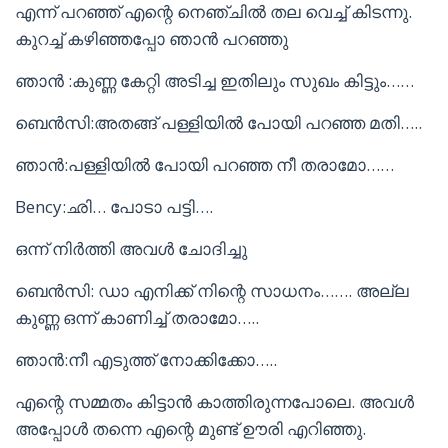
എന്ന് പറഞ്ഞ് എന്റെ നെഞ്ചിൽ തല വെച്ച് കിടന്നു.
കുറച്ച് കഴിഞ്ഞപ്പോ ഞാൻ പറഞ്ഞു
ഞാൻ :കുണ്ണ കേറ്റി അടിച്ച ഇതിലും സുഖം കിട്ടും……
ബെൻസി:അതങ്ങ് പള്ളിയിൽ പോയി പറഞ്ഞ മതി…..
ഞാൻ:പള്ളിയിൽ പോയി പറഞ്ഞ നീ തരാമോ……
Bency:ഛി… പോടാ പട്ടി….
ഒന്ന് നിർത്തി അവൾ ചോദിച്ചു
ബെൻസി: ഡാ എനിക്ക് നിന്റെ സാധനം……. അല്ല
കുണ്ണ ഒന്ന് കാണിച്ച് തരാമോ…..
ഞാൻ:നീ എടുത്ത് നോക്കിക്കോ…..
എന്റെ സമ്മതം കിട്ടാൻ കാത്തിരുന്നപോലെ. അവൾ
അപ്പോൾ തന്നെ എന്റെ മുണ്ട് ഊരി എറിഞ്ഞു.