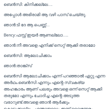
ബെൻസി: കിനിക്കല്ലേ….
അപ്പോൾ അഭിരാമി ആ വഴി പാസ് ചെയ്തു.
ഞാൻ:ടി ദേ ആ പെണ്ണ്…
Bency:ഫസ്റ്റ് ഇയർ ആണല്ലോ…..
ഞാൻ:നീ അവളെ എനിക്ക് സെറ്റ് ആക്കി തരാമോ
ബെൻസി: ആലോചിക്കാം
ഞാൻ:താങ്ക്സ്
ബെൻസി ആലോചിക്കാം എന്ന് പറഞ്ഞാൽ ഏറ്റു എന്ന
അർഥം.ബെൻസി എന്നും എന്റെ സ്വകര്യ
അഹങ്കാരം ആണ് പലരും അവളെ ഒന്ന് സെറ്റ് ആക്കി
തരുമോ എന്നും ചോദിച്ച എന്റെ അടുത്ത
വരാറുണ്ട്.അവളെ ഞാൻ ആർക്കും
കൊടുക്കൂല്ല….എന്തായാലും ഇന്ന് വൈന്നേരം