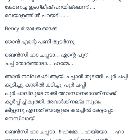
കോണച്ച ഇംഗ്ലീഷ് പറയില്ലെന്ന്…..
മലയാളത്തിൽ പറയടി……..
Bency:മ് ഓക്കേ ഓക്കേ….
ഞാൻ എന്റെ പണി തുടർന്നു.
ബെൻസി:ഹാ ചപ്പടാ… എന്റെ പൂറ്
ചപ്പിതോർത്താടാ…. ഹമ്മേ…
ഞാൻ നല്ല ഭംഗി ആയി ചപ്പാൻ തുടങ്ങി. പൂർ ചപ്പി
കുടിച്ചു. കന്തിൽ കടിച്ചു. പൂർ ചപ്പി
പൂർ ചാലിലൂടെ നക്കി അവസാനഭാഗത് നാക്ക്
കൂർപ്പിച്ച് കുത്തി. അവൾക് നല്ല സുഖം
കിട്ടുന്നു എന്നത് അവളുടെ കരച്ചിൽ കേട്ടപ്പോ
മനസിലായി
ബെൻസി:ഹാ ചപ്പടാ.. !!!ഹമ്മേ…..ഹയ്യോ….. ഹാ
അങ്ങനെ തന്നെ ചപ്പടാ…. കുടിക്കടാ എന്റെ