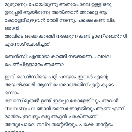
മുഴുവനും പോയിരുന്നു അതുപോലെ ഉള്ള ഒരു
ഉരുപ്പടി ആയിരുന്നു അത്.ഞാൻ അവളെ ആ
കോളേജ് മുഴുവൻ തേടി നടന്നു. പക്ഷെ കണ്ടില്ല.
ഞാൻ
അവിടെ ഒക്കെ കറങ്ങി നടക്കുന്ന കണ്ടിട്ടാണ് ബെൻസി
എന്നോട് ചോദിച്ചത്.
ബെൻസി: എന്താടാ കറങ്ങി നടക്കണെ… വല്ല
പെൺപിള്ളാരേം ആണോ
ഇനി ബെൻസിയെ പറ്റി പറയാം. ഇവൾ എന്റെ
അയൽക്കാരി ആണ്. പോരാത്തതിന് എന്റ കൂടെ
ഒന്നാം
ക്ലാസ് മുതൽ ഉണ്ട്. ഇപ്പൊ കോളേജിലും. അവൾ
chemistryum ഞാൻ സൈക്കോളജിയും ആണ് എന്ന്
മാത്രം. ഇവളും ഒരു ആറ്റൻ ചരക് ആണ്.
അതുപോലെ നല്ല തന്റേടിയും. പക്ഷെ തന്റേടം