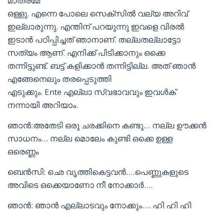
മാത്രമേ
ഒള്ളു. എന്നെ പോലെ സെക്സിൽ വല്യ അറിവ്
ഇല്ലാരുന്നു. എന്തിന് പറയുന്നു ഇവളെ വിരൽ
ഇടാൻ പഠിപ്പിച്ചത് ഞാനാണ്. തല്ലതല്ലാട്ടോ
സത്യം ആണ്. എനിക്ക് പിടിക്കാനും ഒക്കെ
തന്നിട്ടുണ്ട്. ബട്ട് കളിക്കാൻ തന്നിട്ടില്ല. അത് ഞാൻ
എങ്ങേനെലും തരപ്പെടുത്തി
എടുക്കും. Ente എല്ലാ സ്വഭാവവും ഇവൾക്
നന്നായി അറിയാം.
ഞാൻ:അതേടി ഒരു ചരക്കിനെ കണ്ടു… നല്ല ഊക്കൻ
സാധനം… നല്ല മൊലേം കുണ്ടി ഒക്കെ ഉള്ള
ഒരെണ്ണം
ബെൻസി: ഛെ വൃത്തികെട്ടവൻ….പെണ്ണുകളുടെ
അവിടെ ഒക്കെയാണോ നീ നോക്കാർ….
ഞാൻ: ഞാൻ എല്ലാടവും നോക്കും…. ഹി ഹി ഹി