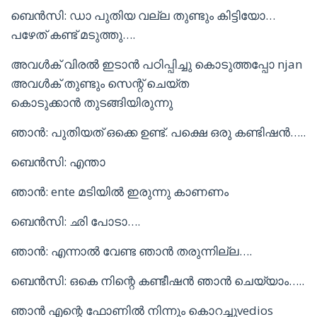
ബെൻസി: ഡാ പുതിയ വല്ല തുണ്ടും കിട്ടിയോ…
പഴേത് കണ്ട് മടുത്തു….
അവൾക് വിരൽ ഇടാൻ പഠിപ്പിച്ചു കൊടുത്തപ്പോ njan
അവൾക് തുണ്ടും സെന്റ് ചെയ്ത
കൊടുക്കാൻ തുടങ്ങിയിരുന്നു
ഞാൻ: പുതിയത് ഒക്കെ ഉണ്ട്. പക്ഷെ ഒരു കണ്ടിഷൻ…..
ബെൻസി: എന്താ
ഞാൻ: ente മടിയിൽ ഇരുന്നു കാണണം
ബെൻസി: ഛി പോടാ….
ഞാൻ: എന്നാൽ വേണ്ട ഞാൻ തരുന്നില്ല….
ബെൻസി: ഒകെ നിന്റെ കണ്ടീഷൻ ഞാൻ ചെയ്യാം…..
ഞാൻ എന്റെ ഫോണിൽ നിന്നും കൊറച്ചുvedios