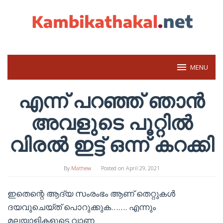
Skip
to
content
MENU
എന്ന് പറഞ്ഞ് ഞാൻ
അവളുടെ പൂറ്റിൽ
വിരൽ ഇട്ട് ഒന്ന് കറക്കി
By
Mathew
Posted on
April 29, 2021
ഇതെന്റെ ആദ്യ സംരംഭം ആണ് തെറ്റുകൾ
ദയവുചെയ്ത് പൊറുക്കുക……. എന്നും
മലയാളികളുടെ വാണ