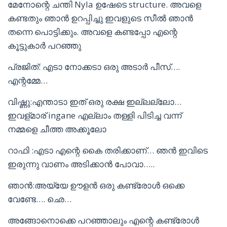
മേനോന്റെ ചന്തി Nyla ഉഷേടെ structure. അവളെ
കണ്ടതും ഞാൻ ഉറപ്പിച്ചു ഇവളുടെ സീൽ ഞാൻ
തന്നെ പൊട്ടിക്കും. അവളെ കണ്ടപ്പോ എന്റെ
കൂട്ടുകാർ പറഞ്ഞു
പ്രജിത്: എടാ നോക്കടാ ഒരു അടാർ പീസ്….
എന്റമ്മേ…
വിഷ്ണു:എന്താടാ ഇത് ഒരു രക്ഷ ഇല്ലല്ലോ…
ഇവള്മാര് ingane എല്ലാം തള്ളി പിടിച്ച വന്ന്
നമ്മളെ ചീത്ത അക്കൂലോ
റാഫി :എടാ എന്റെ കൈ തരിക്കാണ്… ഞൻ ഇവിടെ
ഇരുന്നു വാണം അടിക്കാൻ പോവാ…..
ഞാൻ:അയ്യേ ഊളൻ ഒരു കണ്ട്രോൾ ഒക്കെ
വേണ്ടേ…. ഛെ…
അങ്ങോനൊക്കെ പറഞ്ഞാലും എന്റെ കണ്ട്രോൾ