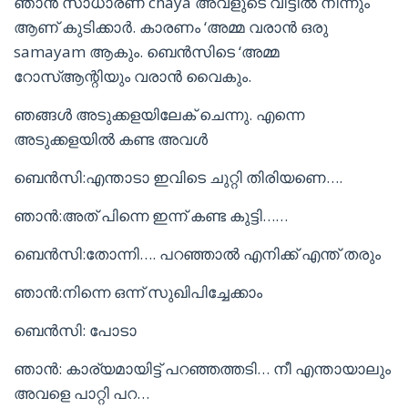
ഞാൻ സാധാരണ chaya അവളുടെ വീട്ടിൽ നിന്നും
ആണ് കുടിക്കാർ. കാരണം ‘അമ്മ വരാൻ ഒരു
samayam ആകും. ബെൻസിടെ ‘അമ്മ
റോസ്ആന്റിയും വരാൻ വൈകും.
ഞങ്ങൾ അടുക്കളയിലേക് ചെന്നു. എന്നെ
അടുക്കളയിൽ കണ്ട അവൾ
ബെൻസി:എന്താടാ ഇവിടെ ചുറ്റി തിരിയണെ….
ഞാൻ:അത് പിന്നെ ഇന്ന് കണ്ട കുട്ടി……
ബെൻസി:തോന്നി…. പറഞ്ഞാൽ എനിക്ക് എന്ത് തരും
ഞാൻ:നിന്നെ ഒന്ന് സുഖിപിച്ചേക്കാം
ബെൻസി: പോടാ
ഞാൻ: കാര്യമായിട്ട് പറഞ്ഞത്തടി… നീ എന്തായാലും
അവളെ പാറ്റി പറ…