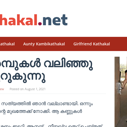
athakal
Aunty Kambikathakal
Girlfriend Kathakal
മ്പുകൾ വലിഞ്ഞു
റുകുന്നു
ew
Posted on
August 1, 2021
നു. സത്യത്തിൽ ഞാൻ വല്ലാണ്ടായി. ഒന്നും
്റെ മുഖത്തേക്ക് നോക്കി. ആ കണ്ണുകൾ
ദം ഇടറി. ആനന്ദ്… നീയല്ല തെറ്റ് ചെയ്തത്.