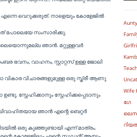
 എന്നെ വെറുക്കരുത്. നാളെയും കോളേജിൽ
Aunty
ത് പോലെയേ സംസാരിക്കു.
Famil
െയൊന്നുമല്ല ഞാൻ. മറ്റുള്ളവർ
Girlf
Kambi
ംബര ഭവനം, വാഹനം, സ്റ്റാറ്റസ് ഉള്ള ജോലി
Teach
ലാ വികാര വിചാരങ്ങളുമുള്ള ഒരു സ്ത്രീ ആണു
Uncat
Wife 
ടു. സ്നേഹിക്കാനും സ്നേഹിക്കപ്പെടാനും
ഗേ
 വിവാഹിതയായ ഞാൻ എന്റെ ബെറ്റർ
ലെസ
റിയ
നിടയിൽ ഒരു കുഞ്ഞുണ്ടായി എന്ന് മാത്രം.
്റെ കോളേജിലും എന്റെ സ്റ്റുഡന്റ് ആയും