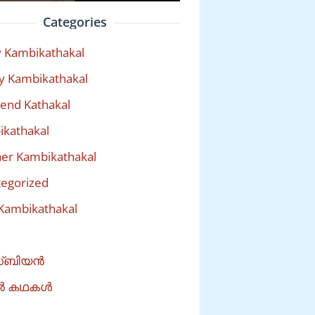
Categories
 Kambikathakal
y Kambikathakal
riend Kathakal
kathakal
er Kambikathakal
egorized
Kambikathakal
്ബിയൻ
ൽ കഥകൾ