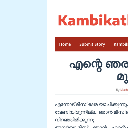
Skip
to
content
Home
Submit Story
Kambik
എന്റെ ഞര
മു
By
Math
എന്നോട് മിസ് ക്ഷമ യാചിക്കുന്
വേണ്ടിയിരുന്നില്ല. ഞാൻ മിസിന
നിറഞ്ഞിരിക്കുന്നു.
അയ്യോ മിസ്… ഞാൻ… എന്റെ ശബ്