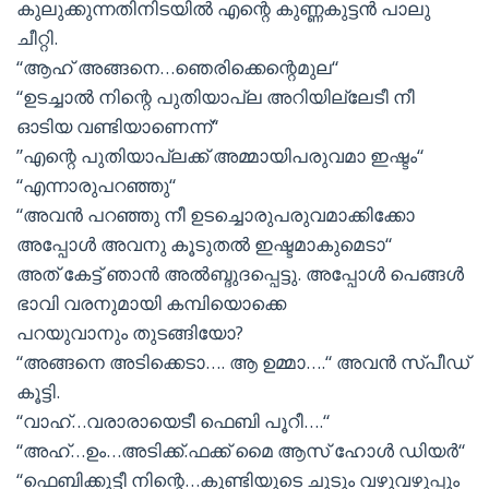
കുലുക്കുന്നതിനിടയിൽ എന്റെ കുണ്ണകുട്ടൻ പാലു
ചീറ്റി.
“ആഹ് അങ്ങനെ…ഞെരിക്കെന്റെമുല“
“ഉടച്ചാൽ നിന്റെ പുതിയാപ്ല അറിയില്ലേടീ നീ
ഓടിയ വണ്ടിയാണെന്ന്“
”എന്റെ പുതിയാപ്ലക്ക് അമ്മായിപരുവമാ ഇഷ്ടം“
“എന്നാരുപറഞ്ഞു“
“അവൻ പറഞ്ഞു നീ ഉടച്ചൊരുപരുവമാക്കിക്കോ
അപ്പോൾ അവനു കൂടുതൽ ഇഷ്ടമാകുമെടാ“
അത് കേട്ട് ഞാൻ അൽബ്ദുദപ്പെട്ടു. അപ്പോൾ പെങ്ങൾ
ഭാവി വരനുമായി കമ്പിയൊക്കെ
പറയുവാനും തുടങ്ങിയോ?
“അങ്ങനെ അടിക്കെടാ…. ആ ഉമ്മാ….“ അവൻ സ്പീഡ്
കൂട്ടി.
“വാഹ്…വരാരായെടീ ഫെബി പൂറീ….“
“അഹ്…ഉം…അടിക്ക്.ഫക്ക് മൈ ആസ് ഹോൾ ഡിയർ“
“ഫെബിക്കുട്ടീ നിന്റെ…കുണ്ടിയുടെ ചൂടും വഴുവഴുപ്പും