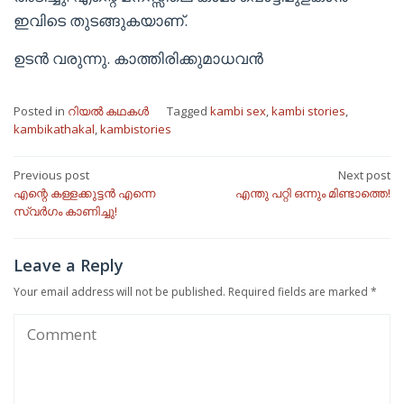
ഇവിടെ തുടങ്ങുകയാണ്.
ഉടൻ വരുന്നു. കാത്തിരിക്കുമാധവൻ
Posted in
റിയൽ കഥകൾ
Tagged
kambi sex
,
kambi stories
,
kambikathakal
,
kambistories
Post
Previous post
Next post
എന്റെ കള്ളക്കുട്ടൻ എന്നെ
എന്തു പറ്റി ഒന്നും മിണ്ടാത്തെ!
navigation
സ്വർഗം കാണിച്ചു!
Leave a Reply
Your email address will not be published.
Required fields are marked
*