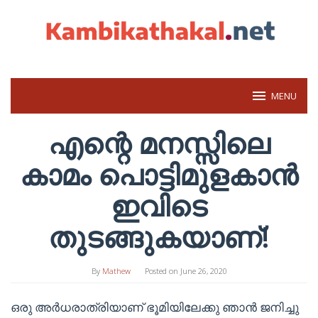
Skip
to
content
MENU
എന്റെ മനസ്സിലെ
കാമം പൊട്ടിമുളകാൻ
ഇവിടെ
തുടങ്ങുകയാണ്!
By
Mathew
Posted on
June 26, 2020
ഒരു അർധരാത്രിയാണ് ഭൂമിയിലേക്കു ഞാൻ ജനിച്ചു