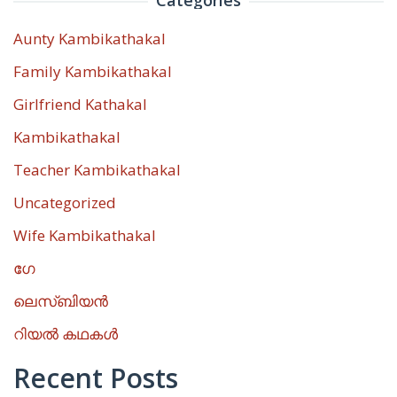
Aunty Kambikathakal
Family Kambikathakal
Girlfriend Kathakal
Kambikathakal
Teacher Kambikathakal
Uncategorized
Wife Kambikathakal
ഗേ
ലെസ്ബിയൻ
റിയൽ കഥകൾ
Recent Posts