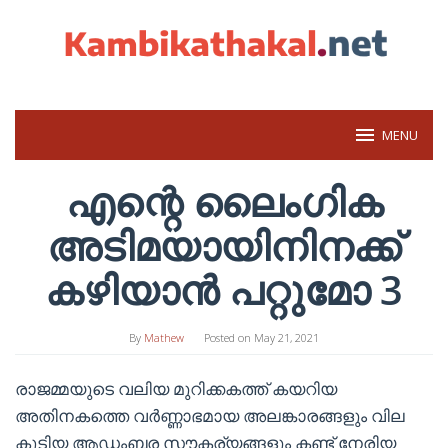
Skip
to
content
MENU
എന്റെ ലൈംഗിക
അടിമയായിനിനക്ക്
കഴിയാൻ പറ്റുമോ 3
By
Mathew
Posted on
May 21, 2021
രാജമ്മയുടെ വലിയ മുറിക്കകത്ത് കയറിയ
അതിനകത്തെ വർണ്ണാഭമായ അലങ്കാരങ്ങളും വില
കൂടിയ ആഡംബര സൗകര്യങ്ങളും കണ്ട് നേരിയ