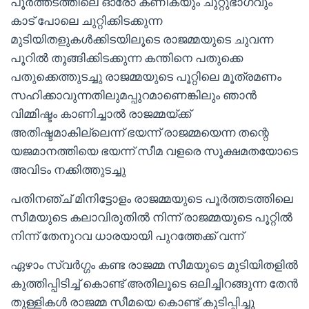
പൂർത്തടത്തിലെ ഓരോ കണികയും ചുറ്റുഭാഗവും
കാട് പോലെ ചുറ്റിക്കിടക്കുന്ന
മുടിയിതളുകൾക്കിടയിലൂടെ രാജമ്മയുടെ ചുവന്ന
പൂറിൽ തൂങ്ങിക്കിടക്കുന്ന കന്തിനെ പതുക്കെ
പതുക്കെത്തുടച്ചു രാജമ്മയുടെ പൂറ്റിലെ മൂത്രമണം
സഹിക്കാവുന്നതിലുമപ്പുറമാണെങ്കിലും ഞാൻ
വിമ്മിഷ്ടം കാണിച്ചാൽ രാജമ്മയ്ക്ക്
അതിഷ്ടമാകില്ലെന്ന് ഭയന്ന് രാജമ്മയെന്ന തന്റെ
യജമാനത്തിയെ ഭയന്ന് സീമ വളരെ സൂക്ഷമതയോടെ
അവിടം നക്കിത്തുടച്ചു
പതിനഞ്ച് മിനിട്ടോളം രാജമ്മയുടെ പൂർത്തടത്തിലെ
സീമയുടെ കലാവിരുതിൽ നിന്ന് രാജമ്മയുടെ പൂറ്റിൽ
നിന്ന് തേനുറവ ധാരയായി പുറത്തേക്ക് വന്ന്
ഏഴാം സ്വർഗ്ഗം കണ്ട രാജമ്മ സീമയുടെ മുടിയിതളിൽ
കുത്തിപ്പിടിച്ച് കൊണ്ട് അതിലൂടെ ഒലിച്ചിറങ്ങുന്ന തേൻ
തുള്ളികൾ രാജമ്മ സീമയെ കൊണ്ട് കുടിപ്പിച്ചു