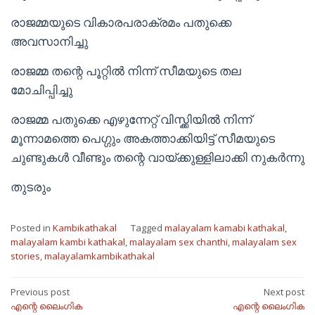
രാജമ്മയുടെ വികാരപരാക്രമം പതുക്കെ
അവസാനിച്ചു
രാജമ്മ തന്റെ പൂറ്റിൽ നിന്ന് സീമയുടെ തല
മോചിപ്പിച്ചു
രാജമ്മ പതുക്കെ എഴുന്നേറ്റ് വിസ്ക്കിയിൽ നിന്ന്
മൂന്നാമത്തെ പെഗ്ഗും അകത്താക്കിയിട്ട് സീമയുടെ
ചുണ്ടുകൾ വീണ്ടും തന്റെ വായ്ക്കുള്ളിലാക്കി നുകർന്നു
തുടരും
Posted in
Kambikathakal
Tagged
malayalam kamabi kathakal
,
malayalam kambi kathakal
,
malayalam sex chanthi
,
malayalam sex
stories
,
malayalamkambikathakal
Post
Previous post
Next post
എന്റെ ലൈംഗിക
എന്റെ ലൈംഗിക