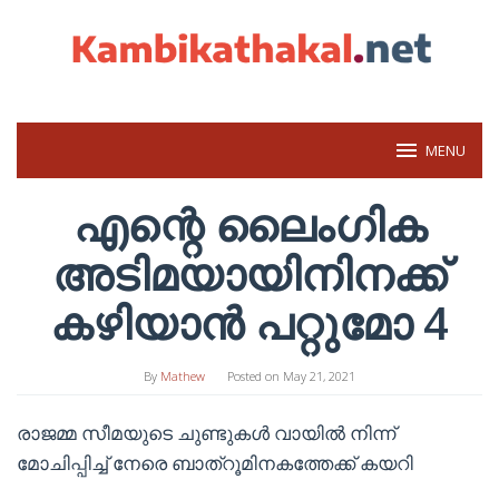
Skip
to
content
MENU
എന്റെ ലൈംഗിക
അടിമയായിനിനക്ക്
കഴിയാൻ പറ്റുമോ 4
By
Mathew
Posted on
May 21, 2021
രാജമ്മ സീമയുടെ ചുണ്ടുകൾ വായിൽ നിന്ന്
മോചിപ്പിച്ച് നേരെ ബാത്റൂമിനകത്തേക്ക് കയറി