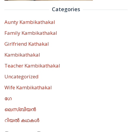
Categories
Aunty Kambikathakal
Family Kambikathakal
Girlfriend Kathakal
Kambikathakal
Teacher Kambikathakal
Uncategorized
Wife Kambikathakal
ഗേ
ലെസ്ബിയൻ
റിയൽ കഥകൾ