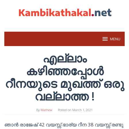
Skip
to
content
MENU
എല്ലാം
കഴിഞ്ഞപ്പോൾ
റീനയുടെ മുഖത്ത് ഒരു
വല്ലാത്ത !
By
Mathew
Posted on
March 1, 2021
ഞാൻ രാജേഷ് 42 വയസ്സ് ഭാര്യ റീന 38 വയസ്സ് രണ്ടു