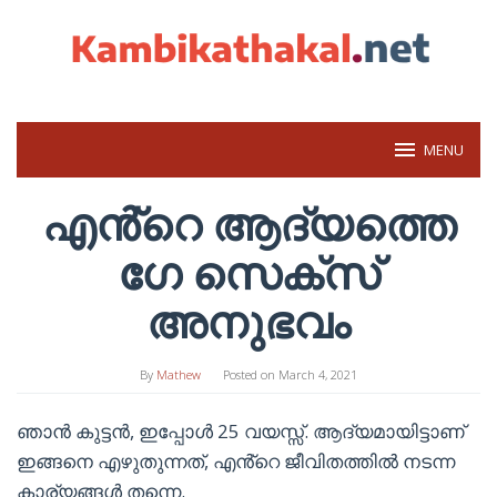
Skip
to
content
MENU
എൻ്റെ ആദ്യത്തെ
ഗേ സെക്സ്
അനുഭവം
By
Mathew
Posted on
March 4, 2021
ഞാൻ കുട്ടൻ, ഇപ്പോൾ 25 വയസ്സ്. ആദ്യമായിട്ടാണ്
ഇങ്ങനെ എഴുതുന്നത്, എൻ്റെ ജീവിതത്തിൽ നടന്ന
കാര്യങ്ങൾ തന്നെ.