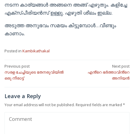
നടന്ന കാര്യങ്ങൾ അങ്ങനെ അങ്ങ് എഴുതും. കളിച്ചേ
എക്സ്പീരിയൻസ് ഉള്ളു. എഴുതി ശീലം ഇല്ല.
അടുത്ത അനുഭവം സമയം കിട്ടുമ്പോൾ…വീണ്ടും
കാണാം.
Posted in
Kambikathakal
Post
Previous post
Next post
സരള ചേച്ചിയുടെ തേനരുവിയിൽ
എൻ്റെ ഭർത്താവിൻ്റെ
navigation
ഒരു നീരാട്ട്
അനിയൻ
Leave a Reply
Your email address will not be published.
Required fields are marked
*