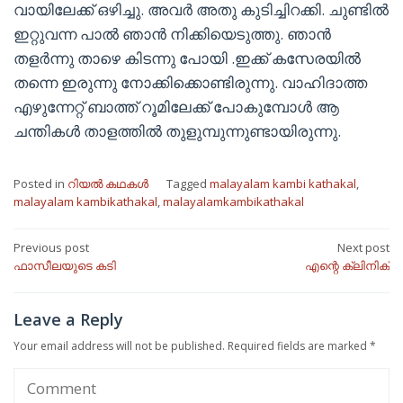
വായിലേക്ക് ഒഴിച്ചു. അവർ അതു കുടിച്ചിറക്കി. ചുണ്ടിൽ
ഇറ്റുവന്ന പാൽ ഞാൻ നിക്കിയെടുത്തു. ഞാൻ
തളർന്നു താഴെ കിടന്നു പോയി .ഇക്ക് കസേരയിൽ
തന്നെ ഇരുന്നു നോക്കിക്കൊണ്ടിരുന്നു. വാഹിദാത്ത
എഴുന്നേറ്റ് ബാത്ത് റൂമിലേക്ക് പോകുമ്പോൾ ആ
ചന്തികൾ താളത്തിൽ തുളുമ്പുന്നുണ്ടായിരുന്നു.
Posted in
റിയൽ കഥകൾ
Tagged
malayalam kambi kathakal
,
malayalam kambikathakal
,
malayalamkambikathakal
Post
Previous post
Next post
ഫാസീലയുടെ കടി
എന്റെ ക്ലിനിക്
navigation
Leave a Reply
Your email address will not be published.
Required fields are marked
*