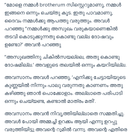
“മോളെ നമ്മൾ brotherum സിസ്റ്റെറുമാണു, നമ്മൾ
ഇങ്ങനെ ഒന്നും ചെയ്തു കൂട. ഇതു പാവമാണു,
ദൈവം നമ്മൾക്കു ആപത്തു വരുത്തും. അവൾ
പറഞ്ഞു “നമ്മൾക്കു അസുഖം വരുകയാണെങ്കിൽ
തടവി കൊടുക്കുന്നതു കൊണ്ടു വല്ല ദോഷവും
ഉണ്ടോ?’ അവൻ പറഞ്ഞു
“അസുഖത്തിനു ചികിൽസയല്ലെ, അതു കൊണ്ടു
ദോഷമില്ല.’ അവളുടെ തലയിൽ ഒന്നും കയറിയില്ല.
അവസാനം അവൾ പറഞ്ഞു, ‘എനിക്കു ചേട്ടായിയുടെ
കുണ്ണയിൽ നിന്നും പാലു വരുന്നതു കാണണം അതു
കഴിഞ്ഞു ഞാൻ പൊക്കോളാം. അല്ലാതെ പരിപാടി
ഒന്നും ചെയ്യണ്ട, കണ്ടാൽ മാത്രം മതി’.
അവസാനം അവൻ നിവൃത്തിയില്ലാതെ സമ്മതിച്ചു.
അവൾ പോയി അമ്മച്ചി ഉറക്കം ആയി എന്നു ഉറപ്പു
വരുത്തിയിട്ടു അവന്റെ റൂമിൽ വന്നു. അവന്റെ എതിരെ