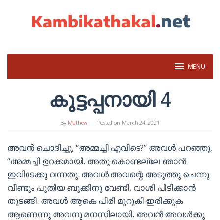
Skip
to
content
MENU
കുട്ടപ്പനായി 4
By
Mathew
Posted on
March 24, 2021
അവൻ ചൊദിച്ചു, “അമ്മച്ചി എവിടെ?” അവൾ പറഞ്ഞു,
“അമ്മച്ചി ഉറക്കമായി. അതു കൊണ്ടല്ലേ ഞാൻ
ഇവിടേക്കു വന്നതു. അവൾ അവന്റെ അടുത്തു ചെന്നു
വീണ്ടും പുതിയ ബുക്കിനു വേണ്ടി, വാശി പിടിക്കാൻ
തുടങ്ങി. അവൾ ആകെ പിരി മുറുകി ഇരിക്കുക
ആണെന്നു അവനു മനസിലായി. അവൻ അവൾക്കു