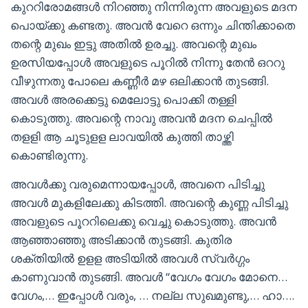
കുററിരോമങ്ങൾ നിറഞ്ഞു നിന്നിരുന്ന അവളുടെ മദന
പൊയ്ക്കു കണ്ടതു. അവൻ വേറെ ഒന്നും ചിന്തിക്കാതെ
തന്റെ മുഖം ഇട്ടു അതിൽ ഉരച്ചു. അവന്റെ മുഖം
ഉരസിയപ്പോൾ അവളുടെ പൂറിൽ നിന്നു തേൻ ഒററു
വീഴുന്നതു പോലെ കണ്ണീർ മഴ ഒലിക്കാൻ തുടങ്ങി.
അവൾ അരക്കെട്ടു മെലോട്ടു പൊക്കി തള്ളി
കൊടുത്തു. അവന്റെ നാവു അവൻ മദന ചെപ്പിൽ
തളളി ആ ചൂടുളള ലാവയിൽ കുത്തി താഴ്ത്തി
കൊണ്ടിരുന്നു.
അവൾക്കു വരുമെന്നായപ്പോൾ, അവനെ പിടിച്ചു
അവൾ മുകളിലേക്കു കിടത്തി. അവന്റെ കുണ്ണ പിടിച്ചു
അവളുടെ പൂററിലെക്കു വെച്ചു കൊടുത്തു. അവൻ
ആഞ്ഞാഞ്ഞു അടിക്കാൻ തുടങ്ങി. കുതിര
ശക്തിയിൽ ഉളള അടിയിൽ അവൾ സ്വർഗ്ഗം
കാണുവാൻ തുടങ്ങി. അവൾ “വേഗം വേഗം മോനെ…
വേഗം,… ഇപ്പോൾ വരും, … നല്ല സുഖമുണ്ടു,… ഹാ….