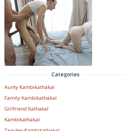
Categories
Aunty Kambikathakal
Family Kambikathakal
Girlfriend Kathakal
Kambikathakal
Teacher Kambikathakal