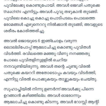
പൂവിലേക്കു കൊണ്ടുപോയി. അവൾ ജെഢി പതുക്കെ
thaazhthi എന്നിട്ടും അവൾ പൂവു തഴുകാൻ തുടങ്ങി.
പൂവിലെ കൊച്ചു കൊച്ചു പൊടിപടലം പൊലത്തെ
രോമങ്ങൾ എഴുനെററു നിൽക്കാൻ തുടങ്ങി, അവളുടെ
ശരീരം കോരിത്തരിച്ചു.
അവൽ ജൊയുടെ 6 ഇഞ്ചോളം വരുന്ന
ലൊല്ലിപോപ്പ് ആലോചിച്ചു കൊണ്ടു പൂവിതൾ
വിടർത്തി. രവിലത്തെ മഞ്ഞു വീണു നനഞ്ഞതു
പോലെ പൂവിതളിനുളളിൽ ചെറിയ
നനവുണ്ടിയിരുന്നു. അവൾ തന്റെ ചൂണ്ടു വിരൽ
പതുക്കെ കയററി അതോടൊപ്പം കവയും വിടർത്തി,
എന്നിട്ടു വിരൽ പൊക്കുകയും താഴ്ത്തുകയും ചെയ്തു.
സുഹാപ്തിയിൽ നിന്നു ഉണർന്ന് അവൾക്കു പിന്നെ
ഉറങ്ങാൻ കഴിഞ്ഞില്ല. അവൾ ഓരോന്നും
ആലോചിച്ചു കൊണ്ടു കിടന്നു, അവൾ റോസ്സി ആന്റി