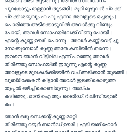
കൊണ്ട് അടി തുടർന്നു। അവൾ സാവധാനം
പുറകോട്ടും തള്ളാൻ തുടങ്ങി। മുറി മുഴുവൻ പ്ലക്ക്
പ്ലക്ക് ശബ്ദവും ഹ ഹൂ എന്നാ അവളുടെ ഒച്ചയും।
പൊരിഞ്ഞ അടിക്കൊടുവിൽ അവൾക്കു വീണ്ടും
പോയി, അവൾ സോഫയിലേക്ക് വീണു പോയി।
എന്റെ കുണ്ണ ഊരി പൊന്നു। അവൾ കണ്ണ് വെട്ടിച്ചു
നോക്കുമ്പോൾ കുണ്ണ അതേ കമ്പിയിൽ തന്നെ।
ഇവനെ ഞാൻ വിട്ടില്ല എന്ന് പറഞ്ഞു അവൾ
തിരിഞ്ഞു സോഫയിൽ ഇരുന്നു എന്റെ കുണ്ണ
അവളുടെ മുലകൾക്കിടയിൽ വച് അടിക്കാൻ തുടങ്ങി।
ലൂബ്രിക്കേഷൻ കിട്ടാൻ അവൾ ഇടക്ക് കൊഴുത്ത
തുപ്പൽ ഒഴിച്ച് കൊണ്ടിരുന്നു। അല്പം
കഴിഞ്ഞു , മാൻ ഐ ആം ടൈർഡ്, റിലീസ് യുവർ
കം।
ഞാൻ ഒരു സെക്കന്റ് കുണ്ണ മാറ്റി
തിരിഞ്ഞു റബ്ബർ ബാൻഡ് ഊരി। എടി യങ് ഹോർ