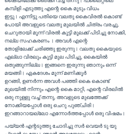
കൈയിലേക്ക് ഞെക്കി വച്ച് തന്നു। ഫ്ലൈറ്റിലെ
കമ്പിളി എടുത്തു എന്റെ കൈ മൂടും വിധം
ഇട്ടു। എന്നിട്ടു പതിയെ വലതു കൈവിരൽ കൊണ്ട്
പോയി അവളുടെ വലതു മുലയിൽ ചിത്രം വരച്ചു,
ചെറുതായി മൂന്ന് വിരൽ കൂട്ടി മൂലക്ക് പിടിച്ചു നോക്കി,
നല്ല സഹകരണം । അവൾ എന്റെ
തോളിലേക്ക് ചരിഞ്ഞു ഇരുന്നു। വലതു കൈയുടെ
എല്ലാ വിരലും കൂട്ടി മുല പിടിച്ചു, കൈയിൽ
ഒതുങ്ങുന്നില്ല। ഇങ്ങനെ ഇരുന്നു ഞാനും ഒന്ന്
മയങ്ങി। ഏകദേശം മൂന്ന് മണിക്കൂർ
ഉറങ്ങി, ഉണർന്ന അവൾ പഞ്ഞി കൈ കൊണ്ട്
മുലയിൽ നിന്നും എന്റെ കൈ മാറ്റി, എന്റെ വിരലിൽ
ഒരു നുള്ളു വച്ച് തന്നു, അവളുടെ മുഖത്തേക്ക്
നോക്കിയപ്പോൾ ഒരു ചെറു പുഞ്ചിരി।
ഇറങ്ങാറായല്ലോ എന്നോർത്തപ്പോൾ ഒരു വിഷമം।
പയ്യൻ എന്റടുത്തു ചോദിച്ചു സർ വെയർ ടു യു
പ്ലാൻ റ്റു സ്റ്റേ। ഞാൻ അവനോടു എന്റെ