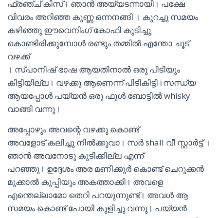
ഫ്രഞ്ച് കിസ്। ഞാൻ അയ്യടന്നായി। പക്ഷേ
വിവരം അറിഞ്ഞ കുണ്ണ ഒന്നനങ്ങി । കുറച്ചു സമയം
കഴിഞ്ഞു ഈവെനിംഗ് കോഫി കുടിച്ചു
കൊണ്ടിരിക്കുമ്പോൾ രണ്ടും തമ്മിൽ എന്തോ ചൂട്
വഴക്ക്
। സ്പാനിഷ് ഭാഷ ആയതിനാൽ ഒരു പിടിയും
കിട്ടിയില്ല। വഴക്കു ആണെന്ന് പിടികിട്ടി।സന്ധ്യ
ആയപ്പോൾ പയ്യൻ ഒരു ഫുൾ ബോട്ടിൽ whisky
വാങ്ങി വന്നു।
അപ്പോഴും അവന്റെ വഴക്കു കൊണ്ട്
അവളോട് കലിച്ചു നിൽക്കുവാ। സർ shall വീ സ്റ്റാർട്ട് ।
ഞാൻ അവനോടു കുടിക്കില്ല എന്ന്
പറഞ്ഞു। ഉദ്ദേശം അര മണിക്കൂർ കൊണ്ട് ചെറുക്കൻ
മുക്കാൽ കുപ്പിയും അകത്താക്കി। അവളെ
എന്തെല്ലാമോ തെറി പറയുന്നുണ്ട്। അവൾ ആ
സമയം കൊണ്ട് പോയി കുളിച്ചു വന്നു। പയ്യൻ