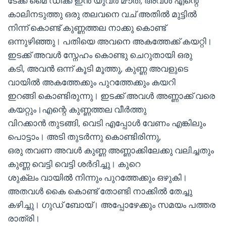
ടേക്ക് മൈ ഡിക്ക് ഇൻ യുവർ മൗത്, അവൾ എന്റെ
കാലിനടുത്തു ഒരു തലവനെ വച് അതിൽ മുട്ടിൽ
നിന്ന് കൊണ്ട് കുണ്ണത്തല നാക്കു കൊണ്ട്
ഒന്നുഴിഞ്ഞു। പതിയെ അവനെ അകത്തേക്ക് കയറ്റി।
ഇടക്ക് അവൾ സ്നേഹം കൊണ്ടു ചെറുതായി ഒരു
കടി, അവൻ ഒന്ന് കൂടി മൂത്തു, കുണ്ണ അവളുടെ
വായിൽ അകത്തേക്കും പുറത്തേക്കും കയറി
ഇറങ്ങി കൊണ്ടിരുന്നു। ഇടക്ക് അവൾ അണ്ണാക്ക് വരെ
കയറ്റും।എന്റെ കുണ്ണത്തല വീർത്തു
വിറക്കാൻ തുടങ്ങി, വെടി എപ്പോൾ വേണം എങ്കിലും
പൊട്ടാം। അടി തുടർന്നു കൊണ്ടിരിന്നു,
ഒരു തവണ അവൾ കുണ്ണ അണ്ണാക്കിലേക്കു വലിച്ചതും
കുണ്ണ വെട്ടി വെട്ടി ശർദിച്ചു। കുറെ
ശുക്ലം വായിൽ നിന്നും പുറത്തേക്കും ഒഴുകി।
അതവൾ കൈ കൊണ്ട് തോണ്ടി നാക്കിൽ തേച്ചു
കഴിച്ചു। ഗുഡ് ബോയ്। അപ്പോഴേക്കും സമയം പത്തര
രാത്രി।