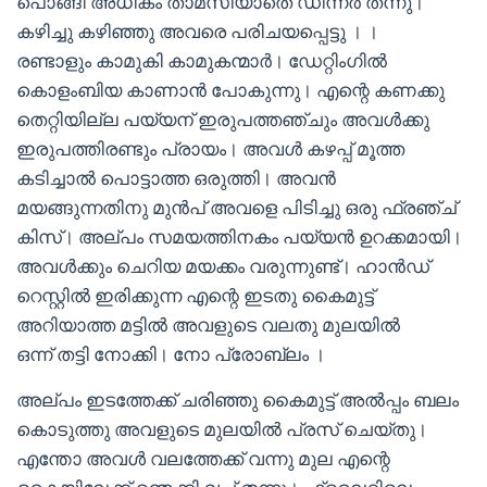
പൊങ്ങി അധികം താമസിയാതെ ഡിന്നർ തന്നു।
കഴിച്ചു കഴിഞ്ഞു അവരെ പരിചയപ്പെട്ടു । ।
രണ്ടാളും കാമുകി കാമുകന്മാർ। ഡേറ്റിംഗിൽ
കൊളംബിയ കാണാൻ പോകുന്നു। എന്റെ കണക്കു
തെറ്റിയില്ല പയ്യന് ഇരുപത്തഞ്ചും അവൾക്കു
ഇരുപത്തിരണ്ടും പ്രായം। അവൾ കഴപ്പ് മൂത്ത
കടിച്ചാൽ പൊട്ടാത്ത ഒരുത്തി। അവൻ
മയങ്ങുന്നതിനു മുൻപ് അവളെ പിടിച്ചു ഒരു ഫ്രഞ്ച്
കിസ്। അല്പം സമയത്തിനകം പയ്യൻ ഉറക്കമായി।
അവൾക്കും ചെറിയ മയക്കം വരുന്നുണ്ട്। ഹാൻഡ്
റെസ്റ്റിൽ ഇരിക്കുന്ന എന്റെ ഇടതു കൈമുട്ട്
അറിയാത്ത മട്ടിൽ അവളുടെ വലതു മുലയിൽ
ഒന്ന് തട്ടി നോക്കി। നോ പ്രോബ്ലം ।
അല്പം ഇടത്തേക്ക് ചരിഞ്ഞു കൈമുട്ട് അൽപ്പം ബലം
കൊടുത്തു അവളുടെ മുലയിൽ പ്രസ് ചെയ്തു।
എന്തോ അവൾ വലത്തേക്ക് വന്നു മുല എന്റെ