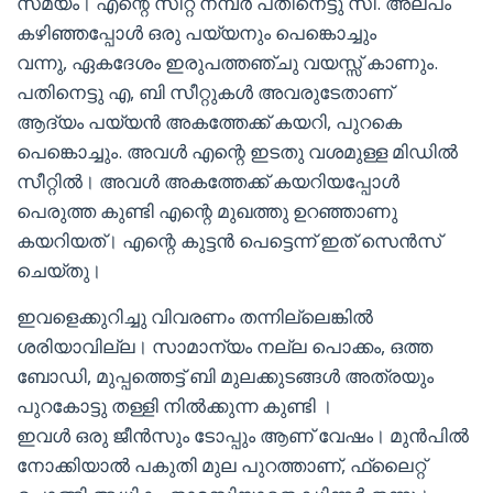
സമയം। എന്റെ സീറ്റ് നമ്പർ പതിനെട്ടു സി. അല്പം
കഴിഞ്ഞപ്പോൾ ഒരു പയ്യനും പെങ്കൊച്ചും
വന്നു, ഏകദേശം ഇരുപത്തഞ്ചു വയസ്സ് കാണും.
പതിനെട്ടു എ, ബി സീറ്റുകൾ അവരുടേതാണ്
ആദ്യം പയ്യൻ അകത്തേക്ക് കയറി, പുറകെ
പെങ്കൊച്ചും. അവൾ എന്റെ ഇടതു വശമുള്ള മിഡിൽ
സീറ്റിൽ। അവൾ അകത്തേക്ക് കയറിയപ്പോൾ
പെരുത്ത കുണ്ടി എന്റെ മുഖത്തു ഉറഞ്ഞാണു
കയറിയത്। എന്റെ കുട്ടൻ പെട്ടെന്ന് ഇത് സെൻസ്
ചെയ്തു।
ഇവളെക്കുറിച്ചു വിവരണം തന്നില്ലെങ്കിൽ
ശരിയാവില്ല। സാമാന്യം നല്ല പൊക്കം, ഒത്ത
ബോഡി, മുപ്പത്തെട്ട് ബി മുലക്കുടങ്ങൾ അത്രയും
പുറകോട്ടു തള്ളി നിൽക്കുന്ന കുണ്ടി ।
ഇവൾ ഒരു ജീൻസും ടോപ്പും ആണ് വേഷം। മുൻപിൽ
നോക്കിയാൽ പകുതി മുല പുറത്താണ്, ഫ്ലൈറ്റ്