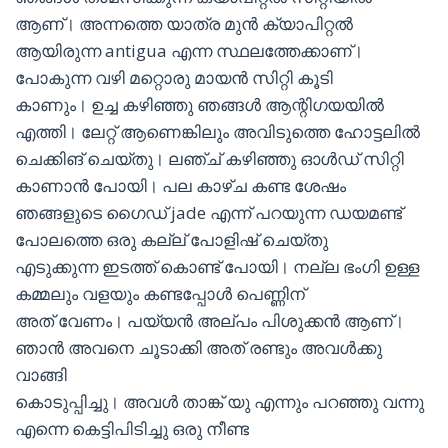
ആണ്। അന്നത്തെ യാത്ര മുൻ ക്യാപിറ്റൽ
ആയിരുന്ന antigua എന്ന സ്ഥലത്തേക്കാണ്।
പോകുന്ന വഴി മറ്റൊരു മായൻ സിറ്റി കൂടി
കാണും। ഉച്ച കഴിഞ്ഞു ഞങ്ങൾ ആന്റിഗയയിൽ
എത്തി। ലേറ്റ് ആണെങ്കിലും അവിടുത്തെ ഹോട്ടലിൽ
ചെക്കിങ് ചെയ്തു। ലഞ്ച് കഴിഞ്ഞു ഓൾഡ് സിറ്റി
കാണാൻ പോയി। പല കാഴ്ച കണ്ട ശേഷം
ഞങ്ങളുടെ ഗൈഡ് jade എന്ന് പറയുന്ന ഡയമണ്ട്
പോലത്തെ ഒരു കല്ല് പോളിഷ് ചെയ്തു
എടുക്കുന്ന ഇടത്ത് കൊണ്ട് പോയി। നല്ല ഭംഗി ഉള്ള
കമ്മലും വളയും കണ്ടപ്പോൾ പെണ്ണിന്
അത് വേണം। പയ്യൻ അല്പം പിശുക്കൻ ആണ്।
ഞാൻ അവനെ ചൂടാക്കി അത് രണ്ടും അവൾക്കു
വാങ്ങി
കൊടുപ്പിച്ചു। അവൾ താങ്ക് യു എന്നും പറഞ്ഞു വന്നു
എന്നെ കെട്ടിപിടിച്ചു ഒരു നീണ്ട