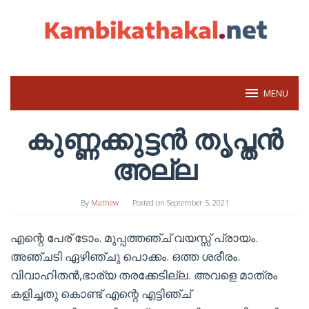
Skip
to
content
MENU
കുണ്ണക്കുട്ടൻ തൃപ്തൻ
അല്ല
By
Mathew
Posted on
September 5, 2021
എന്റെ പേര് ടോം. മുപ്പത്തഞ്ച് വയസ്സ് പ്രായം.
അഞ്ചടി ഏഴിഞ്ചു പൊക്കം. ഒത്ത ശരീരം.
വിവാഹിതൻ,ഭാര്യ തരക്കേടില്ല. അവളെ മാത്രം
കളിച്ചതു കൊണ്ട് എന്റെ എട്ടിഞ്ച്