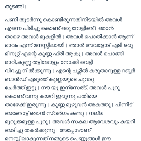
തുടങ്ങി।
പണി തുടർന്നു കൊണ്ടിരുന്നതിനിടയിൽ അവൾ
എന്നെ പിടിച്ചു കൊണ്ട് ഒരു റോളിങ്ങ്। ഞാൻ
താഴെ അവൾ മുകളിൽ। അവൾ പൊതിക്കാൻ ആണ്
ഭാവം എന്ന് മനസ്സിലായി। ഞാൻ അവളോട് എടി ഒരു
മിനുറ്റ് എന്റെ കുണ്ണ ഫ്രീ ആകു। അവൾ പൊങ്ങി
മാറി,കുണ്ണ തട്ടിലോട്ടും നോക്കി വെട്ടി
വിറച്ചു നിൽക്കുന്നു। എന്റെ പഴ്സിൽ കരുതാറുള്ള റബ്ബർ
ബാൻഡ് എടുത്ത് കുണ്ണയുടെ ചുവടു
ചേർത്ത് ഇട്ടു। നൗ യു ഇന്സേര്ട്, അവൾ പൂറു
കൊണ്ട് വന്നു കയറി ഇരുന്നു പതിയെ
താഴേക്ക് ഇരുന്നു। കുണ്ണ മുഴുവൻ അകത്തു। പിന്നീട്
അങ്ങോട്ട് ഞാൻ സ്വർഗം കണ്ടു। നല്ല
മുറുക്കമുള്ള പൂറു। അവൾ സകല ആവേശവും കയറി
അടിച്ചു തകർക്കുന്നു। അപ്പോഴാണ്
മനസ്സിലാകുന്നത് നമ്മുടെ പെണ്ണുങ്ങൾ ഈ