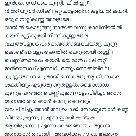
ഇൻസൈഡ് മൈ പുസ്സി, ഫിൽ ഇറ്റ്
വിത്ത് യുവർ ഡിക്ക്। ഒറ്റ ചാട്ടത്തിനു കട്ടിലിൽ കയറി,
ഒരു മിനുറ്റ് കുണ്ണ അവളുടെ
വായിൽ കൊടുത്തു,താഴേക്ക് വന്നു കാലിനിടയിൽ
കയറി മുട്ട് കുത്തി നിന്ന്, കുണ്ണത്തല
വച് അവളുടെ പൂർ മുഖത്ത് റബ് ചെയ്തു, കുണ്ണ
കൊണ്ട് അവളുടെ കന്തിൽ ചെറുതായി തള്ളി।
പെണ്ണ് ആവേശം കയറി, യെ മാൻ പുഷ് ഇറ്റ്
ഇൻസൈഡ് എന്നലറി, ഒന്നും നോക്കിയില്ല
കുണ്ണത്തല ചെറുതായി ഒന്നകത്തു ആക്കി, സകല
ശക്തിയും എടുത്തു ഒറ്റതള്ളൽ, മൈ ഗോഡ്
എന്നും പറഞ്ഞു പെണ്ണ് എന്നെ വട്ടം പിടിച്ചു, ഞാൻ
അനങ്ങാതിരിക്കാൻ കാലു കൊണ്ടും
വട്ടം പിടിച്ചു, ഞാൻ തല പൊക്കി നോക്കുമ്പോൾ കണ്ണ്
നീര് ഒഴുകുന്നു। , എടാ ഇവൾ കന്യക
ആയിരുന്നോ। എന്നാ മൈര് ഞാൻ പതുക്കെ
അനക്കാൻ തുടങ്ങി। അവൾക്കും സുഖം മൂക്കാൻ