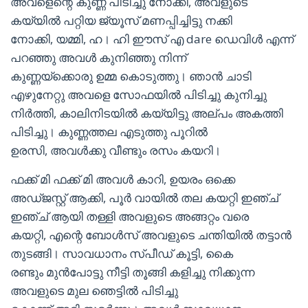
അവളെന്റെ കുണ്ണ പിടിച്ചു നോക്കി, അവളുടെ
കയ്യിൽ പറ്റിയ ജ്യൂസ് മണപ്പിച്ചിട്ടു നക്കി
നോക്കി, യമ്മി, ഹ। ഹി ഈസ് എ dare ഡെവിൾ എന്ന്
പറഞ്ഞു അവൾ കുനിഞ്ഞു നിന്ന്
കുണ്ണയ്ക്കൊരു ഉമ്മ കൊടുത്തു। ഞാൻ ചാടി
എഴുനേറ്റു അവളെ സോഫയിൽ പിടിച്ചു കുനിച്ചു
നിർത്തി, കാലിനിടയിൽ കയ്യിട്ടു അല്പം അകത്തി
പിടിച്ചു। കുണ്ണത്തല എടുത്തു പൂറിൽ
ഉരസി, അവൾക്കു വീണ്ടും രസം കയറി।
ഫക്ക് മി ഫക്ക് മി അവൾ കാറി, ഉയരം ഒക്കെ
അഡ്ജസ്റ്റ് ആക്കി, പൂർ വായിൽ തല കയറ്റി ഇഞ്ച്
ഇഞ്ച് ആയി തള്ളി അവളുടെ അങ്ങറ്റം വരെ
കയറ്റി, എന്റെ ബോൾസ് അവളുടെ ചന്തിയിൽ തട്ടാൻ
തുടങ്ങി। സാവധാനം സ്പീഡ് കൂട്ടി, കൈ
രണ്ടും മുൻപോട്ടു നീട്ടി തൂങ്ങി കളിച്ചു നിക്കുന്ന
അവളുടെ മുല ഞെട്ടിൽ പിടിച്ചു