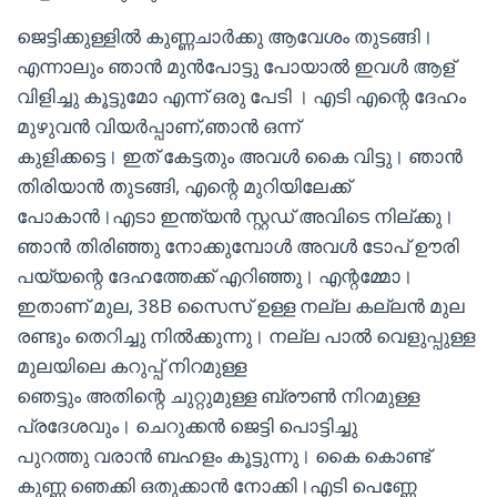
ജെട്ടിക്കുള്ളിൽ കുണ്ണചാർക്കു ആവേശം തുടങ്ങി।
എന്നാലും ഞാൻ മുൻപോട്ടു പോയാൽ ഇവൾ ആള്
വിളിച്ചു കൂട്ടുമോ എന്ന് ഒരു പേടി । എടി എന്റെ ദേഹം
മുഴുവൻ വിയർപ്പാണ്,ഞാൻ ഒന്ന്
കുളിക്കട്ടെ। ഇത് കേട്ടതും അവൾ കൈ വിട്ടു। ഞാൻ
തിരിയാൻ തുടങ്ങി, എന്റെ മുറിയിലേക്ക്
പോകാൻ।എടാ ഇന്ത്യൻ സ്റ്റഡ് അവിടെ നില്ക്കു।
ഞാൻ തിരിഞ്ഞു നോക്കുമ്പോൾ അവൾ ടോപ് ഊരി
പയ്യന്റെ ദേഹത്തേക്ക് എറിഞ്ഞു। എന്റമ്മോ।
ഇതാണ് മുല, 38B സൈസ് ഉള്ള നല്ല കല്ലൻ മുല
രണ്ടും തെറിച്ചു നിൽക്കുന്നു। നല്ല പാൽ വെളുപ്പുള്ള
മുലയിലെ കറുപ്പ് നിറമുള്ള
ഞെട്ടും അതിന്റെ ചുറ്റുമുള്ള ബ്രൗൺ നിറമുള്ള
പ്രദേശവും। ചെറുക്കൻ ജെട്ടി പൊട്ടിച്ചു
പുറത്തു വരാൻ ബഹളം കൂട്ടുന്നു। കൈ കൊണ്ട്
കുണ്ണ ഞെക്കി ഒതുക്കാൻ നോക്കി।എടി പെണ്ണേ