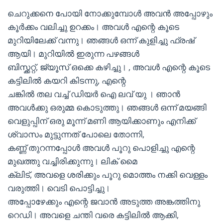
ചെറുക്കനെ പോയി നോക്കുമ്പോൾ അവൻ അപ്പോഴും
കൂർക്കം വലിച്ചു ഉറക്കം। അവൾ എന്റെ കൂടെ
മുറിയിലേക്ക് വന്നു। ഞങ്ങൾ ഒന്ന് കുളിച്ചു ഫ്രഷ്
ആയി। മുറിയിൽ ഇരുന്ന പഴങ്ങൾ
ബിസ്ക്കറ്റ്, ജ്യൂസ് ഒക്കെ കഴിച്ചു। , അവൾ എന്റെ കൂടെ
കട്ടിലിൽ കയറി കിടന്നു, എന്റെ
ചങ്കിൽ തല വച്ച് ഡിയർ ഐ ലവ് യു । ഞാൻ
അവൾക്കു ഒരുമ്മ കൊടുത്തു। ഞങ്ങൾ ഒന്ന് മയങ്ങി
വെളുപ്പിന് ഒരു മൂന്ന് മണി ആയിക്കാണും എനിക്ക്
ശ്വാസം മുട്ടുന്നത് പോലെ തോന്നി,
കണ്ണ് തുറന്നപ്പോൾ അവൾ പൂറു പൊളിച്ചു എന്റെ
മുഖത്തു വച്ചിരിക്കുന്നു। ലിക് മൈ
ക്ലിട്, അവളെ ശരിക്കും പൂറു മൊത്തം നക്കി വെള്ളം
വരുത്തി। വെടി പൊട്ടിച്ചു।
അപ്പോഴേക്കും എന്റെ ജവാൻ അടുത്ത അങ്കത്തിനു
റെഡി। അവളെ ചന്തി വരെ കട്ടിലിൽ ആക്കി,