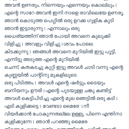
അവൻ ഉണരും, നിന്നെയും എന്നെയും കൊല്ലും।
എന്റെ സാറേ അവൻ ഇനി നാളെ രാവിലെയേ ഉണരൂ,
ഞാൻ കൊടുത്ത പെഗ്ഗിൽ ഒരു ഉറക്ക ഗുളിക കൂടി
ഞാൻ ഇട്ടാരുന്നു। എന്നാലും ഒരു
ധൈര്യത്തിന് ഞാൻ പോയി അവനെ കുലുക്കി
വിളിച്ചു। അവളും വിളിച്ചു।ശവം പോലെ
കിടക്കുന്നു। ഞങ്ങൾ അവനെ മുറിയിൽ ഇട്ടു പൂട്ടി,
എന്നിട്ടു അടുത്ത എന്റെ മുറിയിൽ
ചെന്ന്, കതകടച്ചു കുറ്റി ഇട്ടു അവൾ ചാടി വന്നു എന്റെ
കുണ്ണയിൽ പാന്റിനു മുകളിലൂടെ
ഒരു പിടിത്തം। അവൾ എന്റെ ഷർട്ടും ടൈയും
ബനിയനും ഊരി।എന്റെ പൂടയുള്ള ചങ്കു കണ്ടിട്ട്
അവൾ കെട്ടിപിടിച്ചു എന്റെ മുല ഞെട്ടിൽ ഒരു കടി।
എടി കുളിക്കട്ടെ। വേണ്ടടാ മൈരേ ।നീ
വിയർക്കാൻ പോകുന്നതല്ലേ ഉള്ളു, പിന്നെ എന്തിനാ
കുളിക്കുന്നേ। ഞാൻ പറഞ്ഞു മൈരേ