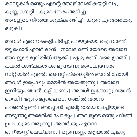
കാലുകൾ രണ്ടും എന്റെ തോളിലേക്ക് കയറ്റി വച്ച്,
കുണ്ണ കയറ്റി। കുറെ നേരം അടിച്ചു
അവളുടെ നിറയെ ശുക്ലം ഒഴിച്ച്। കുറെ പുറത്തേക്കും
ഒഴുകി।
അവൾ എന്നെ കെട്ടിപിടിച്ചു പറയുകയാ ഐ വാണ്ട്
യു ഫോർ എവർ മാൻ। നാലര മണിയോടെ അവളെ
അവളുടെ മുറിയിൽ ആക്കി। ഏഴു മണി വരെ ഉറങ്ങി।
പകൽ കാഴ്ചകൾ കണ്ടു നടന്നു വൈകുന്നേരം
സിറ്റിയിൽ എത്തി, നൈറ്റ് ഫ്ലൈറ്റിൽ അവർ പോയി।
അവൾ ഇപ്പോഴും മെയിൽ അയക്കുന്നു। അവളെ
ഇനിയും ഞാൻ കളിക്കണം। അവൾ ഇങ്ങോട്ടു വരാൻ
റെഡി। ജൂൺ ജൂലൈ മാസത്തിൽ വരാൻ
പറഞ്ഞിട്ടുണ്ട്। അപ്പോൾ എന്റെ ഭാര്യ ചേച്ചിയുടെ
അടുത്തു അമേരിക്ക പോകും। അവളുടെ രണ്ടു ഫ്രണ്ട്
girls കൂടെ വരുന്നു। അവർക്കും എന്നെ
ഒന്ന് ടേസ്റ്റ് ചെയ്യണം। മൂന്നെണ്ണം ആയാൽ എന്റെ