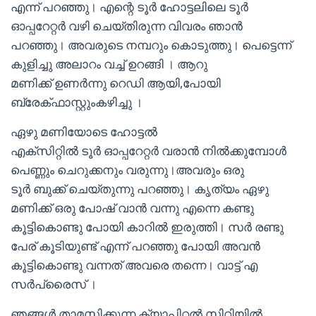
എന്ന് പറഞ്ഞു। എന്റെ ടൂർ ഹോട്ടലിലെ ടൂർ
ഓപ്പറേറ്റർ വഴി ചെയ്തിരുന്ന വിവരം ഞാൻ
പറഞ്ഞു। അവരുടെ നമ്പറും കൊടുത്തു। പെട്ടെന്ന്
കുളിച്ചു അലാറം വച്ച് ഉറങ്ങി । ആറു
മണിക്ക് ഉണർന്നു റെഡി ആയി,പോയി
ബ്രേക്ഫാസ്റ്റുംകഴിച്ചു ।
ഏഴു മണിയോടെ ഹോട്ടൽ
എക്സിറ്റിൽ ടൂർ ഓപ്പറേറ്റർ വരാൻ നിൽക്കുമ്പോൾ
പെണ്ണും ചെറുക്കനും വരുന്നു।അവരും ഒരു
ടൂർ ബുക്ക് ചെയ്തുന്നു പറഞ്ഞു। കൃത്യം ഏഴു
മണിക്ക് ഒരു പോഷ് വാൻ വന്നു എന്നെ കണ്ടു
കൂട്ടികൊണ്ടു പോയി കാറിൽ ഇരുത്തി। സർ രണ്ടു
പേര് കൂടിയുണ്ട് എന്ന് പറഞ്ഞു പോയി അവൻ
കൂട്ടികൊണ്ടു വന്നത് അവരെ തന്നെ। വാട്ട് എ
സർപ്രൈസ് ।
ഞങ്ങൾ താമസിക്കുന്ന ക്യാപിറ്റൽ സിറ്റിയിൽ