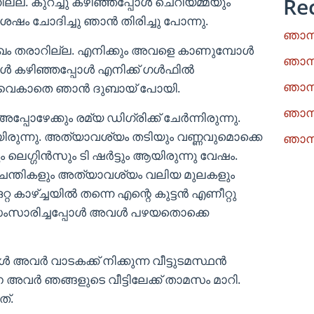
Re
നില്ല. കുറച്ചു കഴിഞ്ഞപ്പോൾ ചെറിയമ്മയും
േഷം ചോദിച്ചു ഞാൻ തിരിച്ചു പോന്നു.
ഞാനു
ുഖം തരാറില്ല. എനിക്കും അവളെ കാണുമ്പോൾ
ഞാനു
് നാൾ കഴിഞ്ഞപ്പോൾ എനിക്ക് ഗൾഫിൽ
ഞാനു
 വൈകാതെ ഞാൻ ദുബായ് പോയി.
ഞാനു
അപ്പോഴേക്കും രമ്യ ഡിഗ്രിക്ക് ചേർന്നിരുന്നു.
യിരുന്നു. അത്യാവശ്യം തടിയും വണ്ണവുമൊക്കെ
ഞാനു
ം ലെഗ്ഗിൻസും ടി ഷർട്ടും ആയിരുന്നു വേഷം.
 ചന്തികളും അത്യാവശ്യം വലിയ മുലകളും
്റ കാഴ്ച്ചയിൽ തന്നെ എന്റെ കുട്ടൻ എണീറ്റു
്‌ സംസാരിച്ചപ്പോൾ അവൾ പഴയതൊക്കെ
ൾ അവർ വാടകക്ക് നിക്കുന്ന വീട്ടുടമസ്ഥൻ
വർ ഞങ്ങളുടെ വീട്ടിലേക്ക് താമസം മാറി.
ത്.