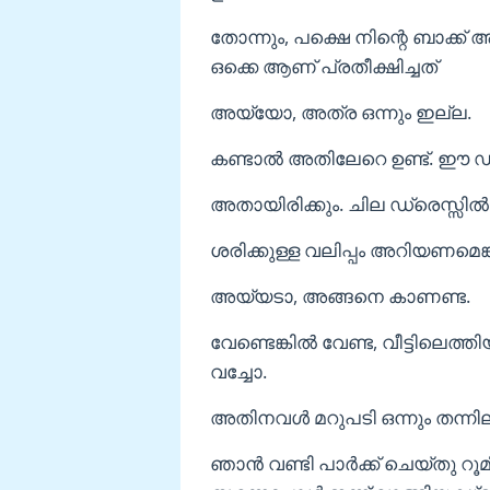
തോന്നും, പക്ഷെ നിന്റെ ബാക്
ഒക്കെ ആണ് പ്രതീക്ഷിച്ചത്
അയ്യോ, അത്ര ഒന്നും ഇല്ല.
കണ്ടാൽ അതിലേറെ ഉണ്ട്. ഈ ഡ്ര
അതായിരിക്കും. ചില ഡ്രെസ്സിൽ വ
ശരിക്കുള്ള വലിപ്പം അറിയണമെങ
അയ്യടാ, അങ്ങനെ കാണണ്ട.
വേണ്ടെങ്കിൽ വേണ്ട, വീട്ടിലെത
വച്ചോ.
അതിനവൾ മറുപടി ഒന്നും തന്നി
ഞാൻ വണ്ടി പാർക്ക്‌ ചെയ്തു റ