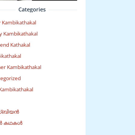
Categories
 Kambikathakal
y Kambikathakal
riend Kathakal
kathakal
er Kambikathakal
egorized
Kambikathakal
്ബിയൻ
ൽ കഥകൾ