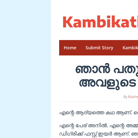
Skip
to
content
Home
Submit Story
Kambik
ഞാൻ പതുക
അവളുടെ പൂ
By
Math
എന്റെ ആദ്യത്തെ കഥ ആണ്. തെറ്
എന്റെ പേര് അനിൽ. എന്റെ അമ
ഡിഗ്രിക്ക് ഫസ്റ്റ് ഇയർ ആണ്. 