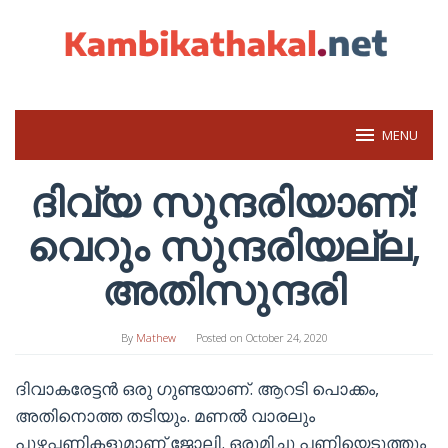
Skip
to
content
MENU
ദിവ്യ സുന്ദരിയാണ്!
വെറും സുന്ദരിയല്ല,
അതിസുന്ദരി
By
Mathew
Posted on
October 24, 2020
ദിവാകരേട്ടൻ ഒരു ഗുണ്ടയാണ്‌. ആറടി പൊക്കം,
അതിനൊത്ത തടിയും. മണൽ വാരലും
പുഴപ്പണികളുമാണ് ജോലി. ഒരുമിച്ചു പണിയെടുത്തും