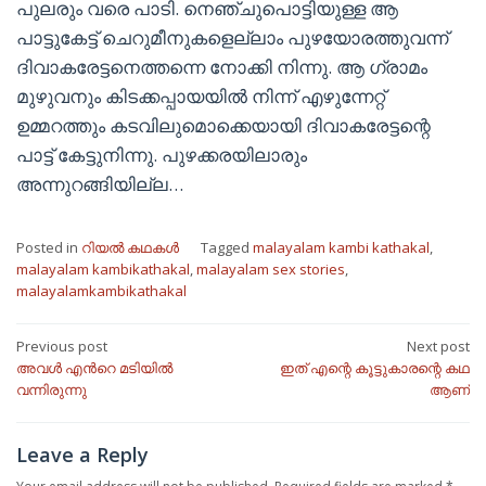
പുലരും വരെ പാടി. നെഞ്ചുപൊട്ടിയുള്ള ആ
പാട്ടുകേട്ട് ചെറുമീനുകളെല്ലാം പുഴയോരത്തുവന്ന്
ദിവാകരേട്ടനെത്തന്നെ നോക്കി നിന്നു. ആ ഗ്രാമം
മുഴുവനും കിടക്കപ്പായയിൽ നിന്ന് എഴുന്നേറ്റ്
ഉമ്മറത്തും കടവിലുമൊക്കെയായി ദിവാകരേട്ടന്റെ
പാട്ട് കേട്ടുനിന്നു. പുഴക്കരയിലാരും
അന്നുറങ്ങിയില്ല…
Posted in
റിയൽ കഥകൾ
Tagged
malayalam kambi kathakal
,
malayalam kambikathakal
,
malayalam sex stories
,
malayalamkambikathakal
Post
Previous post
Next post
അവൾ എൻറെ മടിയിൽ
ഇത് എന്റെ കൂട്ടുകാരന്റെ കഥ
navigation
വന്നിരുന്നു
ആണ്
Leave a Reply