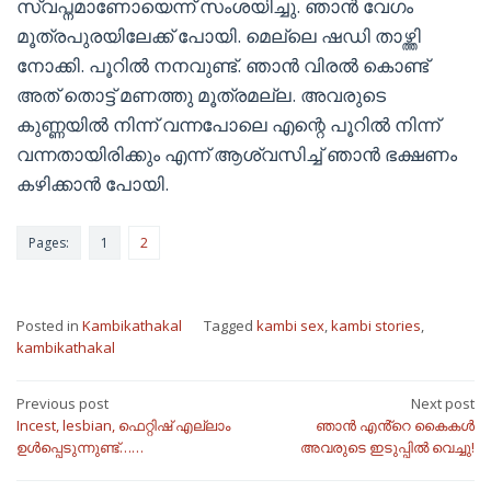
സ്വപ്നമാണോയെന്ന് സംശയിച്ചു. ഞാൻ വേഗം
മൂത്രപുരയിലേക്ക് പോയി. മെല്ലെ ഷഡി താഴ്ത്തി
നോക്കി. പൂറിൽ നനവുണ്ട്. ഞാൻ വിരൽ കൊണ്ട്
അത് തൊട്ട് മണത്തു മൂത്രമല്ല. അവരുടെ
കുണ്ണയിൽ നിന്ന് വന്നപോലെ എന്റെ പൂറിൽ നിന്ന്
വന്നതായിരിക്കും എന്ന് ആശ്വസിച്ച് ഞാൻ ഭക്ഷണം
കഴിക്കാൻ പോയി.
Pages:
1
2
Posted in
Kambikathakal
Tagged
kambi sex
,
kambi stories
,
kambikathakal
Post
Previous post
Next post
Incest, lesbian, ഫെറ്റിഷ് എല്ലാം
ഞാൻ എൻ്റെ കൈകൾ
navigation
ഉൾപ്പെടുന്നുണ്ട്……
അവരുടെ ഇടുപ്പിൽ വെച്ചു!