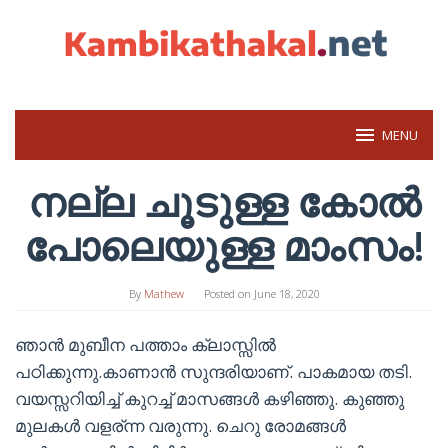
Skip
to
content
MENU
നല്ല ചൂടുള്ള കോൽ
പോലെയുള്ള മാംസം!
By
Mathew
Posted on
June 18, 2020
ഞാൻ മുബീന പത്താം ക്ലാസ്സിൽ
പഠിക്കുന്നു.കാണാൻ സുന്ദരിയാണ്. പാകമായ തടി.
വയസ്സറിയിച്ച് കുറച്ച് മാസങ്ങൾ കഴിഞ്ഞു. കുഞ്ഞു
മുലകൾ വളര്ന്ന വരുന്നു. ചെറു രോമങ്ങൾ