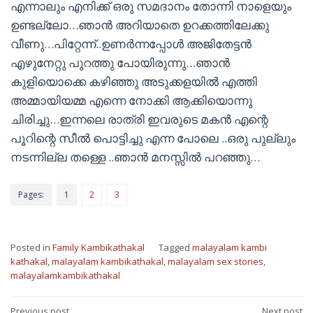
എന്നാലും എനിക്ക് ഒരു സമദാനം തോന്നി നാളെയും
ഉണ്ടല്ലോ…ഞാൻ അറിയാതെ ഉറക്കത്തിലേക്കു
വീണു…പിറ്റേന്ന്..ഉണർന്നപ്പോൾ അജിതേട്ടൻ
എഴുനേറ്റു പുറത്തു പോയിരുന്നു…ഞാൻ
കുളിയൊക്കെ കഴിഞ്ഞു അടുക്കളയിൽ എത്തി
അമ്മായിയമ്മ എന്നെ നോക്കി ആക്കിയൊന്നു
ചിരിച്ചു…ഇന്നലെ രാത്രി ഇവരുടെ മകൻ എന്റെ
പൂറിന്റെ സീൽ പൊട്ടിച്ചു എന്ന പോലെ ..ഒരു പുല്ലും
നടന്നില്ല തള്ളെ ..ഞാൻ മനസ്സിൽ പറഞ്ഞു…
Pages:
1
2
3
Posted in
Family Kambikathakal
Tagged
malayalam kambi
kathakal
,
malayalam kambikathakal
,
malayalam sex stories
,
malayalamkambikathakal
Previous post
Next post