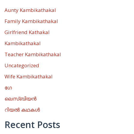
Aunty Kambikathakal
Family Kambikathakal
Girlfriend Kathakal
Kambikathakal
Teacher Kambikathakal
Uncategorized
Wife Kambikathakal
ഗേ
ലെസ്ബിയൻ
റിയൽ കഥകൾ
Recent Posts