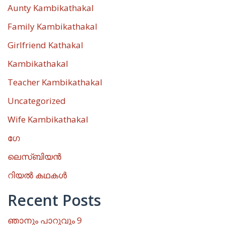
Aunty Kambikathakal
Family Kambikathakal
Girlfriend Kathakal
Kambikathakal
Teacher Kambikathakal
Uncategorized
Wife Kambikathakal
ഗേ
ലെസ്ബിയൻ
റിയൽ കഥകൾ
Recent Posts
ഞാനും പാറുവും 9