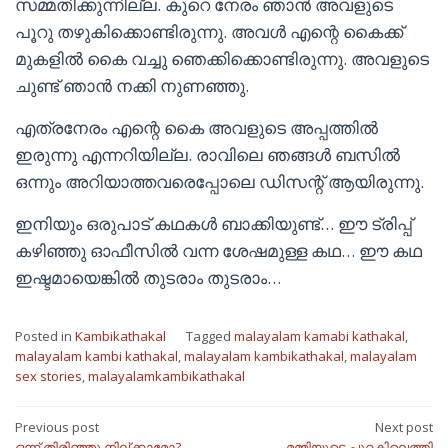
സമ്മതിക്കുന്നില്ല. കുറെ നേരം ഞാൻ അവളുടെ
പൂറു തഴുകിക്കൊണ്ടിരുന്നു. അവൾ എന്റെ കൈക്ക്
മുകളിൽ കൈ വച്ചു ഞെക്കിക്കൊണ്ടിരുന്നു. അവളുടെ
ചുണ്ട് ഞാൻ നക്കി നുണഞ്ഞു.
എത്രനേരം എന്റെ കൈ അവളുടെ അപ്പത്തിൽ
ഇരുന്നു എന്നറിയില്ല. രാവിലെ ഞങ്ങൾ ബസിൽ
ഒന്നും അറിയാത്തവരെപ്പോലെ ഡിസന്റ് ആയിരുന്നു.
ഇനിയും ഒരുപാട് കഥകൾ ബാക്കിയുണ്ട്… ഈ ട്രിപ്പ്‌
കഴിഞ്ഞു ഓഫീസിൽ വന്ന ശേഷമുള്ള കഥ… ഈ കഥ
ഇഷ്ടമായെങ്കിൽ തുടരാം തുടരാം…
Posted in
Kambikathakal
Tagged
malayalam kamabi kathakal
,
malayalam kambi kathakal
,
malayalam kambikathakal
,
malayalam
sex stories
,
malayalamkambikathakal
Post
Previous post
Next post
ഒന്ന് തിരിഞ്ഞു നില്ക്കാമോ?
മമ്മിയുടെ പുറകിലെത്തി