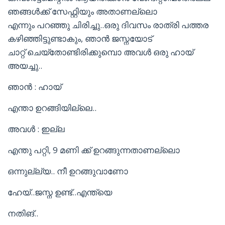
ഞങ്ങൾക്ക് സേഫ്റ്റിയും അതാണല്ലൊ
എന്നും പറഞ്ഞു ചിരിച്ചു..ഒരു ദിവസം രാത്രി പത്തര
കഴിഞ്ഞിട്ടുണ്ടാകും, ഞാൻ ജസ്നയോട്
ചാറ്റ് ചെയ്തോണ്ടിരിക്കുമ്പൊ അവൾ ഒരു ഹായ്
അയച്ചു..
ഞാൻ : ഹായ്
എന്താ ഉറങ്ങിയില്ലെ..
അവൾ : ഇല്ല
എന്തു പറ്റി, 9 മണി ക്ക് ഉറങ്ങുന്നതാണല്ലൊ
ഒന്നുല്ല്യ.. നീ ഉറങ്ങുവാണോ
ഹേയ്..ജസ്ന ഉണ്ട്..എന്ത്യെ
നതിങ്..