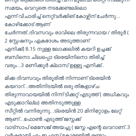
സമയം, വെറുതെ നടക്കേണ്ടല്ലൊ
എന്ന് വിചാരിച്ച് നെറ്റ്വർക്കിങ് കോഴ്സിന് ചേർന്നു…
കോഴിക്കോട് ആണ്
ചേർന്നത്..ദിവസവും രാവിലെ തിരുന്നവായ / തിരൂർ (
2 സ്റ്റേഷനും ഏകദേശം അടുത്താണ്
എനിക്ക്) 8.15 നുള്ള ലോക്കലിൽ കയറി ഉച്ചക്ക്
ബസിനൊ ചിലപ്പൊ ട്രെയിനിനൊ തിരിച്ച്
വരും…3 മണിക്കൂർ ക്ലാസ് ഉള്ളൂ എനിക്ക്..
മിക്ക ദിവസവും തിരൂരിൽ നിന്നാണ് ട്രെയിൻ
കയറാറ്…അതിനിടയിൽ ഒരു തിങ്കളാഴ്ച
തിരുന്നാവായയിൽ നിന്ന് ടിക്കറ്റ് എടുത്ത് ( അധികവും
എടുക്കാറില്ല) അതിനടുത്തുള്ള
സീറ്റിൽ വന്നിരുന്നു…ട്രെയിൻ 20 മിനിറ്റോളം ലേറ്റ്
ആണ്…ഫോൺ എടുത്ത് ജസ്നക്ക്
വാട്സാപ് മെസേജ് അയച്ചു ( ജസ്ന എന്റെ ലവറാണ്..3
വർഷമായി.എം ഇ എസ് കോളേജിൽ രണ്ടാം