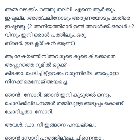
അമ്മ വഴക്ക് പറഞ്ഞു തല്ലി..എന്നെ ആർക്കും
ഇഷ്ടല്ല..അഞ്ചലിനോടും അരുണയോടും മാത്രെ
ഇഷ്ടള്ളൂ..(2 അനിയത്തിമാർ ഉണ്ട് അവൾക്ക്..ഒരാൾ +2
വിനും ഇനി ഒരാൾ പത്തിലും..ഒരു
ബ്രദർ. ഇലക്റ്റ്രീഷൻ ആണ്.)
ആ ദേഷ്യത്തിന് അവരുടെ കൂടെ കിടക്കാതെ
അപ്പുറത്തെ റൂമിൽ ഒറ്റക്ക്
കിടക്കാ..പേടിച്ചിട്ട് ഉറക്കം വരുന്നില്ല..അപ്പോളാ
നിനക്ക് മെസേജ് അയച്ചെ..
ഞാൻ : സോറി..ഞാൻ ഇനി കൂടുതൽ ഒന്നും
ചോദിക്കില്ല..നമ്മൾ തമ്മിലുള്ള അടുപ്പം കൊണ്ട്
ചോദിച്ചതാ..സോറി..
അവൾ: ഡാ..നീ ഇങ്ങനെ പറയല്ലെ..
ഞാൻ സോറി പറഞ്ഞില്ലെ..പിന്നെന്താ..