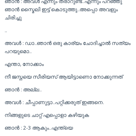
ഞാൻ : അവൾ എന്നും തരാറുണ്ട്..എന്നും പറഞ്ഞു
ഞാൻ സ്മൈലി ഇട്ട് കൊടുത്തു..അപ്പൊ അവളും
ചിരിച്ചു
..
അവൾ : ഡാ..ഞാൻ ഒരു കാര്യം ചോദിച്ചാൽ സത്യം
പറയുമൊ..
എന്താ, നോക്കാം
നീ ജസ്നയെ സീരിയസ് ആയിട്ടാണൊ നോക്കുന്നത്
ഞാൻ : അല്ല..
അവൾ : ചീപ്പാണുട്ടാ..പറ്റിക്കരുത് ഇങ്ങനെ.
നിങ്ങളുടെ ചാറ്റ് എപ്പൊളാ കഴിയുക
ഞാൻ : 2-3 ആകും..എന്ത്യെ