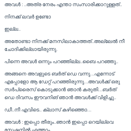
അവൾ : ..അത്ര നേരം എന്താ സംസാരിക്കാറുള്ളത്..
നിനക്ക് ലവർ ഉണ്ടോ
ഇല്ല..
അതോണ്ടാ നിനക്ക് മനസിലാകാത്തത്..അല്ലേൽ നീ
ചോദിക്കില്ലായിരുന്നു.
പിന്നെ അവൾ ഒന്നും പറഞ്ഞില്ല..ബൈ പറഞ്ഞു..
അങ്ങനെ അവളുടെ ബർത് ഡെ വന്നു…എന്നോട്
എപ്പോളോ ആ ഡേറ്റ് പറഞ്ഞിരുന്നു…അവൾക്ക് ഒരു
സർപ്രൈസ് കൊടുക്കാൻ ഞാൻ കരുതി…ബർത്
ഡെ ദിവസം ഈവനിങ് ഞാൻ അവൾക്ക് വിളിച്ചു..
ഡീ..നീ എവിടെ.. ക്ലാസ് കഴിഞ്ഞൊ…
അവൾ : ഇപ്പൊ തീരും..ഞാൻ ഇപ്പൊ റെയില്വെ
സ്റ്റേഷനിൽ എത്താം..