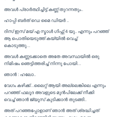
അവൾ പ്രാർത്ഥിച്ചിട്ട് കണ്ണ് തുറന്നതും..
ഹാപ്പി ബർത് ഡെ മൈ ഡിയർ ..
ദിസ് ഇസ് മയ് എ സ്മാൾ ഗിഫ്റ്റ് 4 യു.. എന്നും പറഞ്ഞ്
ആ പൊതിയെടുത്ത് കയ്യിൽ വെച്ച്
കൊടുത്തു…
അവൾ കണ്ണടക്കാതെ അതേ അവസ്ഥയിൽ ഒരു
നിമിഷം ഞെട്ടിത്തരിച്ച് നിന്നു പോയി…
ഞാൻ : ഹലോ..
വേഗം കഴിക്ക്…ലൈറ്റ് ആയി അല്ലെങ്കിലെ എന്നും
പറഞ്ഞ് ഫലൂദ അവളുടെ മുൻപിലേക്ക് നീക്കി
വെച്ച് ഞാൻ ജ്യൂസ് കുടിക്കാൻ തുടങ്ങി..
അത് പറഞ്ഞപ്പോളാണ് ഞാൻ അത് ശ്രദ്ധിച്ചത്