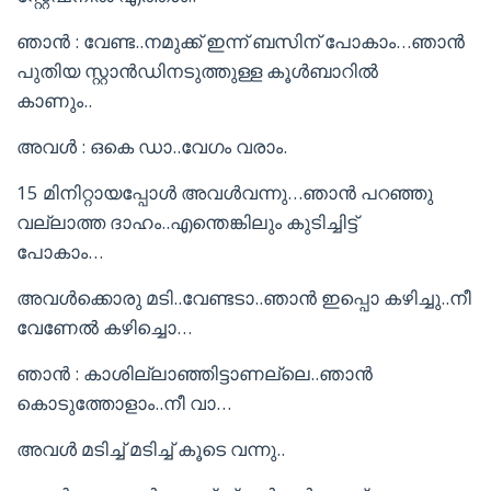
ഞാൻ : വേണ്ട..നമുക്ക് ഇന്ന് ബസിന് പോകാം…ഞാൻ
പുതിയ സ്റ്റാൻഡിനടുത്തുള്ള കൂൾബാറിൽ
കാണും..
അവൾ : ഒകെ ഡാ..വേഗം വരാം.
15 മിനിറ്റായപ്പോൾ അവൾവന്നു…ഞാൻ പറഞ്ഞു
വല്ലാത്ത ദാഹം..എന്തെങ്കിലും കുടിച്ചിട്ട്
പോകാം…
അവൾക്കൊരു മടി..വേണ്ടടാ..ഞാൻ ഇപ്പൊ കഴിച്ചു..നീ
വേണേൽ കഴിച്ചൊ…
ഞാൻ : കാശില്ലാഞ്ഞിട്ടാണല്ലെ..ഞാൻ
കൊടുത്തോളാം..നീ വാ…
അവൾ മടിച്ച് മടിച്ച് കൂടെ വന്നു..