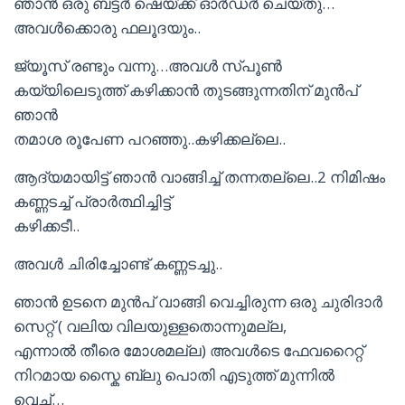
ഞാൻ ഒരു ബട്ടർ ഷെയ്ക്ക് ഓർഡർ ചെയ്തു…
അവൾക്കൊരു ഫലൂദയും..
ജ്യൂസ് രണ്ടും വന്നു…അവൾ സ്പൂൺ
കയ്യിലെടുത്ത് കഴിക്കാൻ തുടങ്ങുന്നതിന് മുൻപ്
ഞാൻ
തമാശ രൂപേണ പറഞ്ഞു..കഴിക്കല്ലെ..
ആദ്യമായിട്ട് ഞാൻ വാങ്ങിച്ച് തന്നതല്ലെ..2 നിമിഷം
കണ്ണടച്ച് പ്രാർത്ഥിച്ചിട്ട്
കഴിക്കടീ..
അവൾ ചിരിച്ചോണ്ട് കണ്ണടച്ചു..
ഞാൻ ഉടനെ മുൻപ് വാങ്ങി വെച്ചിരുന്ന ഒരു ചുരിദാർ
സെറ്റ് ( വലിയ വിലയുള്ളതൊന്നുമല്ല,
എന്നാൽ തീരെ മോശമല്ല) അവൾടെ ഫേവറൈറ്റ്
നിറമായ സ്കൈ ബ്ലു പൊതി എടുത്ത് മുന്നിൽ
വെച്ച്…