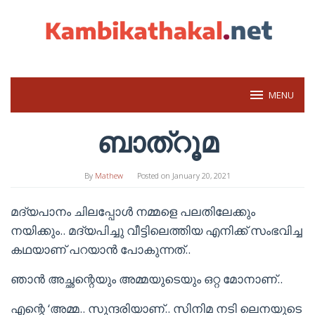
Skip
to
content
MENU
ബാത്‌റൂമ
By
Mathew
Posted on
January 20, 2021
മദ്യപാനം ചിലപ്പോൾ നമ്മളെ പലതിലേക്കും
നയിക്കും.. മദ്യപിച്ചു വീട്ടിലെത്തിയ എനിക്ക് സംഭവിച്ച
കഥയാണ് പറയാൻ പോകുന്നത്..
ഞാൻ അച്ഛന്റെയും അമ്മയുടെയും ഒറ്റ മോനാണ്..
എന്റെ ‘അമ്മ.. സുന്ദരിയാണ്.. സിനിമ നടി ലെനയുടെ