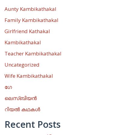
Aunty Kambikathakal
Family Kambikathakal
Girlfriend Kathakal
Kambikathakal
Teacher Kambikathakal
Uncategorized
Wife Kambikathakal
ഗേ
ലെസ്ബിയൻ
റിയൽ കഥകൾ
Recent Posts