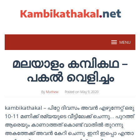
Skip
to
content
MENU
മലയാളം കമ്പികഥ –
പകൽ വെളിച്ചം
By
Mathew
Posted on
May 9, 2020
kambikathakal – പിറ്റേ ദിവസം അവൻ എഴുന്നേറ്റ് ഒരു
10-11 മണിക്ക് രമ്യയുടെ വീട്ടിലേക്ക് ചെന്നു… പുറത്ത്
ആരെയും കാണാത്തത് കൊണ്ട് വാതിൽ തുറന്നു
അകത്തേക്ക് അവൻ കേറി ചെന്നു. ഇനി ഇപ്പൊ എന്താ