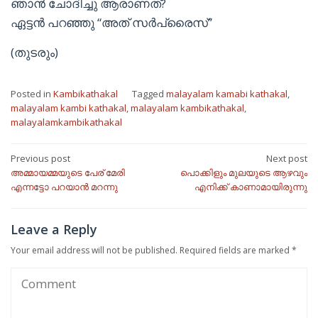
ഞാൻ ചോദിച്ചു ആരാണത്?
ഏട്ടൻ പറഞ്ഞു “അത് സർപ്രൈസ്”
(തുടരും)
Posted in
Kambikathakal
Tagged
malayalam kamabi kathakal
,
malayalam kambi kathakal
,
malayalam kambikathakal
,
malayalamkambikathakal
Post
Previous post
Next post
അമ്മായമ്മയുടെ പേര് മേരി
പൊക്കിളും മുലയുടെ ആഴവും
navigation
എന്നട്ടോ പറയാൻ മറന്നു
എനിക്ക് കാണാമായിരുന്നു
Leave a Reply
Your email address will not be published.
Required fields are marked
*