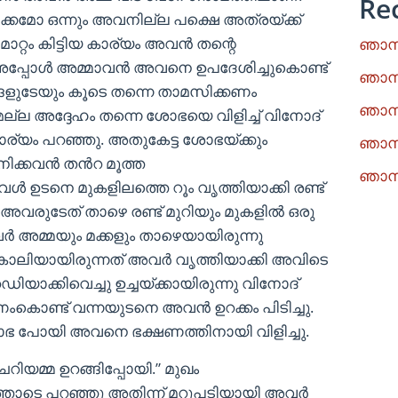
Re
കമോ ഒന്നും അവനില്ല പക്ഷെ അത്രയ്ക്ക്
മാറ്റം കിട്ടിയ കാര്യം അവൻ തന്റെ
ഞാനു
. അപ്പോൾ അമ്മാവൻ അവനെ ഉപദേശിച്ചുകൊണ്ട്
ഞാനു
ളുടേയും കൂടെ തന്നെ താമസിക്കണം
ഞാനു
മല്ല അദ്ദേഹം തന്നെ ശോഭയെ വിളിച്ച് വിനോദ്
ര്യം പറഞ്ഞു. അതുകേട്ട ശോഭയ്ക്കും
ഞാനു
ിക്കവൻ തൻറ മൂത്ത
ഞാനു
ഉടനെ മുകളിലത്തെ റൂം വൃത്തിയാക്കി രണ്ട്
 അവരുടേത് താഴെ രണ്ട് മുറിയും മുകളിൽ ഒരു
 അമ്മയും മക്കളും താഴെയായിരുന്നു
ൂം കാലിയായിരുന്നത് അവർ വൃത്തിയാക്കി അവിടെ
െഡിയാക്കിവെച്ചു ഉച്ചയ്ക്കായിരുന്നു വിനോദ്
ംകൊണ്ട് വന്നയുടനെ അവൻ ഉറക്കം പിടിച്ചു.
ോഭ പോയി അവനെ ഭക്ഷണത്തിനായി വിളിച്ചു.
ിയമ്മ ഉറങ്ങിപ്പോയി.” മുഖം
തോടെ പറഞ്ഞു അതിന്ന് മറുപടിയായി അവർ