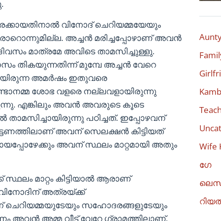
.
രക്കായതിനാൽ വിനോദ് ചെറിയമ്മയേയും
Aunty
ൊന്നുമില്ല. അച്ചൻ മരിച്ചപ്പോഴാണ് അവൻ
ദിവസം മാത്രമേ അവിടെ താമസിച്ചുള്ളു.
Famil
് മാസം തികയുന്നതിന്ന് മുമ്പേ അച്ചൻ വേറെ
Girlf
ായിരുന്ന അമർഷം ഇതുവരെ
 രണ്ടാനമ്മ ശോഭ വളരെ നല്ലവളായിരുന്നു
Kambi
ന്നു. എങ്കിലും അവൻ അവരുടെ കൂടെ
Teach
ൽ താമസിച്ചായിരുന്നു പഠിച്ചത്. ഇപ്പോഴവന്
Uncat
്ടണത്തിലാണ് അവന് സെലക്ഷൻ കിട്ടിയത്
ഷമായപ്പോഴേക്കും അവന് സ്ഥലം മാറ്റമായി അതും
Wife 
ഗേ
് സ്ഥലം മാറ്റം കിട്ടിയാൽ ആരാണ്
ലെസ
വിനോദിന് അത്രയ്ക്ക്
റിയ
ന് ചെറിയമ്മയുടേയും സഹോദരങ്ങളുടേയും
ണം അവൻ അമ്മ വീട് വേറേ ഗ്രാമത്തിലാണ്.