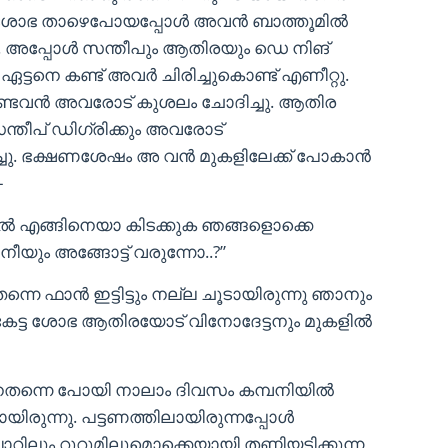
യ്തു ശോഭ താഴെപോയപ്പോൾ അവൻ ബാത്തൂമിൽ
ു. അപ്പോൾ സന്തീപും ആതിരയും ഡെ നിങ്
ഏട്ടനെ കണ്ട് അവർ ചിരിച്ചുകൊണ്ട് എണീറ്റു.
്ടവൻ അവരോട് കുശലം ചോദിച്ചു. ആതിര
സന്തീപ് ഡിഗ്രിക്കും അവരോട്
ദിച്ചു. ഭക്ഷണശേഷം അ വൻ മുകളിലേക്ക് പോകാൻ
–
ിൽ എങ്ങിനെയാ കിടക്കുക ഞങ്ങളൊക്കെ
നീയും അങ്ങോട്ട് വരുന്നോ..?”
്നെ ഫാൻ ഇട്ടിട്ടും നല്ല ചൂടായിരുന്നു ഞാനും
് കേട്ട ശോഭ ആതിരയോട് വിനോദേട്ടനും മുകളിൽ
ങിനെതന്നെ പോയി നാലാം ദിവസം കമ്പനിയിൽ
യിരുന്നു. പട്ടണത്തിലായിരുന്നപ്പോൾ
റിലും റൂറൂമിലുമൊക്കെയായി തണ്ണിയടിക്കുന്ന