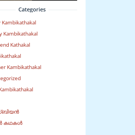
Categories
 Kambikathakal
y Kambikathakal
riend Kathakal
kathakal
er Kambikathakal
egorized
Kambikathakal
്ബിയൻ
ൽ കഥകൾ