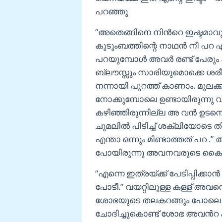
പറഞ്ഞു
“അതെങ്ങിനെ നിൻറെ ഇഷ്ടമാവ
കുടുംബത്തിന്റെ നാഥൻ നീ പറ എ
പറയുമ്പോൾ അവർ രണ്ട് പേരും
ബ്ലൗസ്സും സാരിയുമൊക്കെ ശരീരത
നന്നായി പുറത്ത് കാണാം. മുലക്കണ
നോക്കുമ്പോലെ ഉണ്ടായിരുന്നു 
കഴിഞ്ഞിരുന്നില്ല അ വൻ ഉടനെ
ചുമലിൽ പിടിച്ച് ശക്ലിയോടെ തിരി
എന്താ ഒന്നും മിണ്ടാത്തത് പറ 
പോയിരുന്നു അവനവരുടെ കൈ പിടിച്
“എന്നെ ഇത്രയ്ക്ക് പേടിപ്പിക്ക
പോടീ.” വയറ്റിലുള്ള കള്ള് അവനെ
ശോഭയുടെ തലകറങ്ങും പോലെ തോന
ചോദിച്ചുകൊണ്ട് ശോഭ അവൻറ കവ