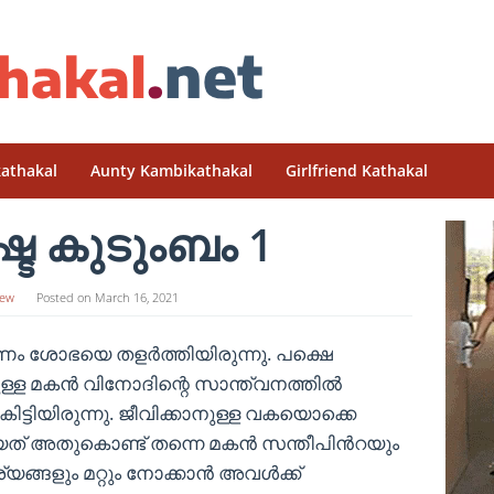
athakal
Aunty Kambikathakal
Girlfriend Kathakal
്ട കുടുംബം 1
ew
Posted on
March 16, 2021
രണം ശോഭയെ തളർത്തിയിരുന്നു. പക്ഷെ
ള്ള മകൻ വിനോദിന്റെ സാന്ത്വനത്തിൽ
്ടിയിരുന്നു. ജീവിക്കാനുള്ള വകയൊക്കെ
 പോയത് അതുകൊണ്ട് തന്നെ മകൻ സന്തീപിൻറയും
്ങളും മറ്റും നോക്കാൻ അവൾക്ക്