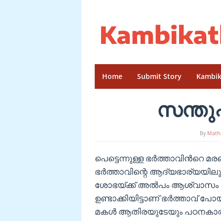
Skip
to
content
Home
Submit Story
Kambik
സന്തുഷ
By
Math
പെട്ടെന്നുള്ള ഭർത്താവിൻറെ മ
ഭർത്താവിന്റെ ആദ്യഭാര്യയിലു
ശോഭയ്ക്ക് അൽപം ആശ്വാസം കിട
ഉണ്ടാക്കിയിട്ടാണ് ഭർത്താവ്
മകൾ ആതിരയുടേയും പഠനകാര്യങ