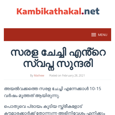
Skip
to
content
MENU
സരള ചേച്ചി എൻ്റെ
സ്വപ്ന സുന്ദരി
By
Mathew
Posted on
February 28, 2021
അയൽവക്കത്തെ സരള ചേച്ചി എന്നേക്കാൾ 10-15
വർഷം മൂത്തത് ആയിരുന്നു.
പൊതുവെ പ്രായം കൂടിയ സ്ത്രീകളോട്
കൗമാരക്കാർക്ക് തോന്നുന്ന അഭിനിവേശം എനിക്കും