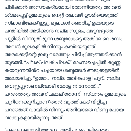
പിടിക്കാൻ അസൗകര്യമായി തോന്നിയതും അ വൻ
ശ്രമപ്പെട്ട് ഉമ്മയുടെ നെറ്റി തലവഴി ഊരിയെടുത്ത്
സ്ലാബിലേക്ക് ഇട്ടു. മുലകൾ ഞെരിച്ച് ഉമ്മയുടെ
ചന്തിയിൽ അടിക്കാൻ നല്ല സുഖം, വഴുവഴുത്ത
പൂറ്റിൽ നിന്നുതിരുന്ന ശബ്ദമാകട്ടെ അതിലേറെ രസം..
അവൻ മുലകളിൽ നിന്നും കയ്യെടുത്ത്
അരക്കെട്ടിന്റെ ഇരു വശത്തും പിടിച്ച് ആഞ്ഞടിക്കാൻ
തുടങ്ങി. “പ്ലക് പ്ലക് പ്ലക്.” മാംസച്ചെപ്പിൽ കുണ്ണ
കയറുന്നതിൻറ പച്ചയായ ശബ്ദങ്ങൾ അടുക്കളയിൽ
അലയടിച്ചു. “ഉമ്മാ… നല്ല അടിപൊളി പൂറ്.. നല്ല
വെണ്ണപ്പൂറാണല്ലോടീ മോളേ നിന്നേറത്…”
പറഞ്ഞതും അവന് ചമ്മല് തോന്നി. സ്വന്തം ഉമ്മയുടെ
പൂറിനെക്കുറിച്ചാണ് താൻ വൃത്തികേട് വിളിച്ചു
പറഞ്ഞത്. വായിൽ നിന്നും അറിയാതെ വീണു പോയ
വാക്കുകളായിരുന്നു അത്.
“കള്ളപ്പുലയാടി മോനേ.. അടിച്ചു പൊളിക്കെടാ