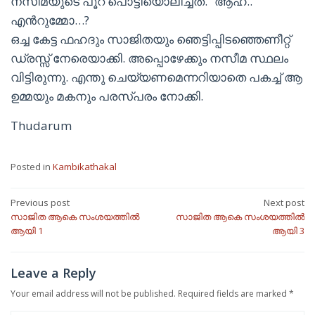
നസീമയുടെ പൂറ് പൊട്ടിയൊലിച്ചത്. “ആഹ്..
എൻറുമ്മോ…?
ഒച്ച കേട്ട ഫഹദും സാജിതയും ഞെട്ടിപ്പിടഞ്ഞെണീറ്റ്
ഡ്രസ്സ് നേരെയാക്കി. അപ്പൊഴേക്കും നസീമ സ്ഥലം
വിട്ടിരുന്നു. എന്തു ചെയ്യണമെന്നറിയാതെ പകച്ച് ആ
ഉമ്മയും മകനും പരസ്പരം നോക്കി.
Thudarum
Posted in
Kambikathakal
Post
Previous post
Next post
സാജിത ആകെ സംശയത്തിൽ
സാജിത ആകെ സംശയത്തിൽ
navigation
ആയി 1
ആയി 3
Leave a Reply
Your email address will not be published.
Required fields are marked
*