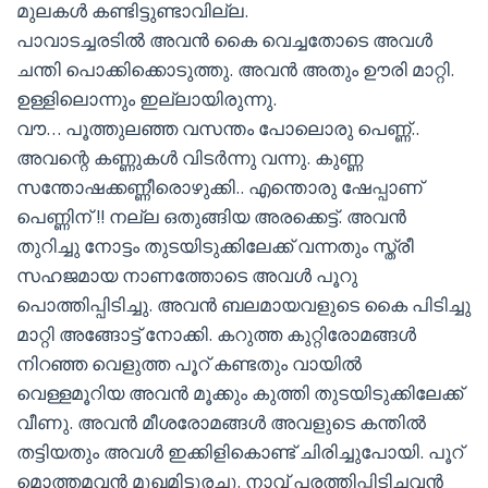
മുലകൾ കണ്ടിട്ടുണ്ടാവില്ല.
പാവാടച്ചരടിൽ അവൻ കൈ വെച്ചതോടെ അവൾ
ചന്തി പൊക്കിക്കൊടുത്തു. അവൻ അതും ഊരി മാറ്റി.
ഉള്ളിലൊന്നും ഇല്ലായിരുന്നു.
വൗ… പൂത്തുലഞ്ഞ വസന്തം പോലൊരു പെണ്ണ്..
അവന്റെ കണ്ണുകൾ വിടർന്നു വന്നു. കുണ്ണ
സന്തോഷക്കണ്ണീരൊഴുക്കി.. എന്തൊരു ഷേപ്പാണ്
പെണ്ണിന് !! നല്ല ഒതുങ്ങിയ അരക്കെട്ട്. അവൻ
തുറിച്ചു നോട്ടം തുടയിടുക്കിലേക്ക് വന്നതും സ്ത്രീ
സഹജമായ നാണത്തോടെ അവൾ പൂറു
പൊത്തിപ്പിടിച്ചു. അവൻ ബലമായവളുടെ കൈ പിടിച്ചു
മാറ്റി അങ്ങോട്ട് നോക്കി. കറുത്ത കുറ്റിരോമങ്ങൾ
നിറഞ്ഞ വെളുത്ത പൂറ് കണ്ടതും വായിൽ
വെള്ളമൂറിയ അവൻ മൂക്കും കുത്തി തുടയിടുക്കിലേക്ക്
വീണു. അവൻ മീശരോമങ്ങൾ അവളുടെ കന്തിൽ
തട്ടിയതും അവൾ ഇക്കിളികൊണ്ട് ചിരിച്ചുപോയി. പൂറ്
മൊത്തമവൻ മുഖമിട്ടുരച്ചു. നാവ് പരത്തിപ്പിടിച്ചവൻ