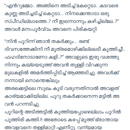
“എൻറുമ്മോ.. അങ്ങിനെ അടിച്ച് കേറ്റെടാ.. കടവരെ
കുണ്ണ അടിച്ചടിച്ച് കെറ്റടാ… നിനക്കെന്താടാ ഒരു
സ്പീഡില്ലാത്തെ..? നീ ഇന്നൊന്നും കഴിച്ചില്ലേ..?”
അവൾ മനഃപൂർവ്വം അവനെ പിരികയറ്റി
“നിൻ പൂറിന്ന് ഞാൻ തകർക്കും… രണ്ട്
ദിവസത്തേക്കിനി നീ മൂത്രമൊഴിക്കില്ലെടീ കൂത്തിച്ചീ..
ഫഹദിനോടാണോ കളി..?” അവളുടെ ഇരു വശത്തു
നിന്നും കയ്യെടുത്ത് അവൻ തുള്ളി വിറക്കുന്ന
മുലകളിൽ അമർത്തിപ്പിടിച്ച് ആഞ്ഞടിച്ചു. അവൾക്ക്
നന്നായി നൊന്തെങ്കിലും
അരക്കെട്ടിലെ സുഖം കൂടി വരുന്നതിനാൽ അവളത്
കാര്യമാക്കിയില്ല. പൂറു തകർക്കാനെന്ന മട്ടിൽ അ
വൻ പറന്നടിച്ചു.
പൂറിന്റെ അടിത്തട്ടിൽ കുത്തിയപ്പോഴെല്ലാം പൂറിൽ
പൂത്തിരി കത്തി.!! അതോടെ കഴപ്പ് മൂത്ത് ഭ്രാന്തായ
അവളവനെ തള്ളിമാറ്റി എണീറ്റു. വന്യമായ