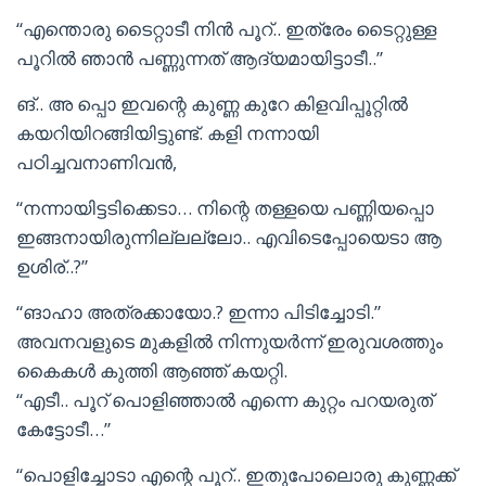
“എന്തൊരു ടൈറ്റാടീ നിൻ പൂറ്.. ഇത്രേം ടൈറ്റുള്ള
പൂറിൽ ഞാൻ പണ്ണുന്നത് ആദ്യമായിട്ടാടീ..”
ങ്.. അ പ്പൊ ഇവന്റെ കുണ്ണ കുറേ കിളവിപ്പൂറ്റിൽ
കയറിയിറങ്ങിയിട്ടുണ്ട്. കളി നന്നായി
പഠിച്ചവനാണിവൻ,
“നന്നായിട്ടടിക്കെടാ… നിന്റെ തള്ളയെ പണ്ണിയപ്പൊ
ഇങ്ങനായിരുന്നില്ലല്ലോ.. എവിടെപ്പോയെടാ ആ
ഉശിര്..?”
“ങാഹാ അത്രക്കായോ.? ഇന്നാ പിടിച്ചോടി.”
അവനവളുടെ മുകളിൽ നിന്നുയർന്ന് ഇരുവശത്തും
കൈകൾ കുത്തി ആഞ്ഞ് കയറ്റി.
“എടീ.. പൂറ് പൊളിഞ്ഞാൽ എന്നെ കുറ്റം പറയരുത്
കേട്ടോടീ…”
“പൊളിച്ചോടാ എന്റെ പൂറ്.. ഇതുപോലൊരു കുണ്ണക്ക്