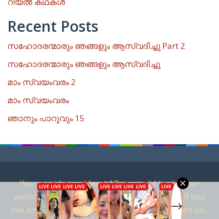
റിയൽ കഥകൾ
Recent Posts
സഹോദരന്മാരും ഞങ്ങളും ആസ്വദിച്ചു Part 2
സഹോദരന്മാരും ഞങ്ങളും ആസ്വദിച്ചു
മാം സ്വയംവരം 2
മാം സ്വയംവരം
ഞാനും പാറുവും 15
You must have at least 18 years old to visit our
website. We are against child pornography. If you
see anything that is related to it, please contact us..