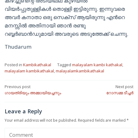
കീഴ്ച്ചുണ്ടിന്റ അടിയില്ല കുഴിയിൽ
വിയർപ്പുതുള്ളികൾ തൊള്ളി ഇട്ടിരുന്നു. ഇന്നുവരെ
അവർ കനാതാ ഒരു സെക്സ് ആയിരുന്നു എന്‍റെ
മനസ്സിൽ അതിനായി ഞാൻ രണ്ടു
റബ്ബർബാൻഡുമായി അവരുടെ അടുത്തേക്ക് ചെന്നു.
Thudarum
Posted in
Kambikathakal
Tagged
malayalam kambi kathakal
,
malayalam kambikathakal
,
malayalamkambikathakal
Post
Previous post
Next post
ഗായത്രിയും അമ്മായിയച്ചനും
റോസമ്മ ടീച്ചർ
navigation
Leave a Reply
Your email address will not be published.
Required fields are marked
*