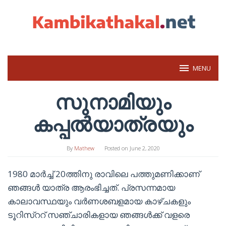
Skip
to
content
MENU
സുനാമിയും
കപ്പൽയാത്രയും
By
Mathew
Posted on
June 2, 2020
1980 മാർച്ച് 20ത്തിനു രാവിലെ പത്തുമണിക്കാണ്
ഞങ്ങൾ യാത്ര ആരംഭിച്ചത്. പ്രസന്നമായ
കാലാവസ്ഥയും വർണശബളമായ കാഴ്ചകളും
ടൂറിസ്ററ് സഞ്ചാരികളായ ഞങ്ങൾക്ക് വളരെ