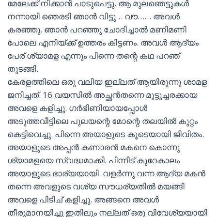
മേലേക്ക് നിക്കാൻ പാടുപെട്ടു. ആ മുലഞെട്ടുകൾ
നന്നായി ഞെരടി ഞാൻ വിട്ടു… വൗ…… അവൾ
കരഞ്ഞു. ഞാൻ പറഞ്ഞു ചോദിച്ചാൽ മണിമണി
പോലെ എനിയ്ക്ക് ഉത്തരം കിട്ടണം. അവൾ ആദ്യം
പേര് ശ്യാമള എന്നും പിന്നെ തന്റെ കഥ പറഞ്
തുടങ്ങി.
കേരളത്തിലെ ഒരു വലിയ ഇല്ലത് ആയിരുന്നു ശാമള
ജനിച്ചത്. 16 വയസിൽ അച്ഛൻതന്നെ മുട്ടുച്ചരക്കായ
അവളെ കളിച്ചു. ഗർഭിണിയായപ്പോൾ
അടുത്തവീട്ടിലെ പുലയന്റെ മോന്റെ തലയിൽ കുറ്റം
കെട്ടിവെച്ചു. പിന്നെ അയാളുടെ കൂടെയായി ജീവിതം.
അയാളുടെ അപ്പൻ കണാരൻ മകനെ കൊന്നു
ശ്യാമളയെ സ്വദ്ധമാക്കി. പിന്നീട്‌ കുറേകാലം
അയാളുടെ ഭാര്യയായി. വളർന്നു വന്ന ആദ്യ മകൻ
തന്നെ അവളുടെ വശ്യ സൗധര്യതിൽ മയങ്ങി
അവളെ പിടിച് കളിച്ചു. അങ്ങനെ അവൾ
തീരുമാനയിച്ചു ഇതിലും നല്ലത് ഒരു വിവേശ്യയായി