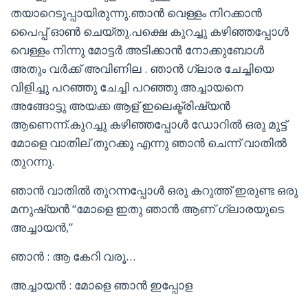
തയാറെടുപ്പായിരുന്നു.ഞാൻ വെള്ളം നിറക്കാൻ
പൈപ്പ് ഓൺ ചെയ്തു.പക്ഷെ കുറച്ചു കഴിഞ്ഞപ്പോൾ
വെള്ളം നിന്നു മോട്ടർ അടിക്കാൻ നോക്കുബോൾ
അതും വർക്ക് അവിണില . ഞാൻ ഗ്ലാര ചേച്ചിയെ
വിളിച്ചു പറഞ്ഞു ചേച്ചി പറഞ്ഞു അച്ചായനെ
അങ്ങോട്ടു അയക്ക ആള് ഇലെക്ട്രിഷ്യൻ
ആണെന്ന്.കുറച്ചു കഴിഞ്ഞപ്പോൾ ഡോറിൽ ഒരു മുട്ട്
മോളെ വാതില് തുറക്കൂ എന്നു ഞാൻ ചെന്ന് വാതിൽ
തുറന്നു.
ഞാൻ വാതിൽ തുറന്നപ്പോൾ ഒരു കറുത്ത് ഇരുണ്ട ഒരു
മനുഷ്യൻ “മോളെ ഇതു ഞാൻ ആണ് ഗ്ലാരയുടെ
അച്ചായൻ,”
ഞാൻ : ആ കേറി വരൂ…
അച്ചായൻ : മോളെ ഞാൻ ഇപ്പോള