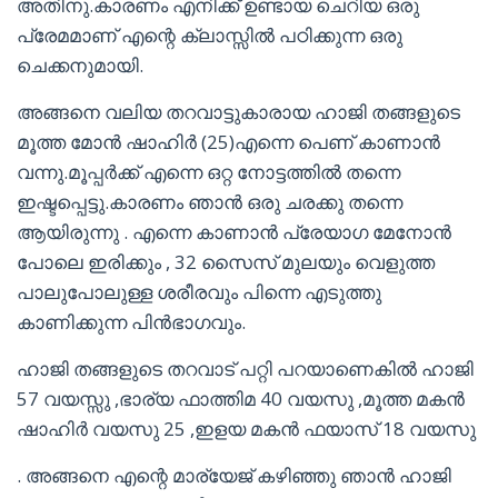
അതിനു.കാരണം എനിക്ക് ഉണ്ടായ ചെറിയ ഒരു
പ്രേമമാണ് എന്റെ ക്ലാസ്സിൽ പഠിക്കുന്ന ഒരു
ചെക്കനുമായി.
അങ്ങനെ വലിയ തറവാട്ടുകാരായ ഹാജി തങ്ങളുടെ
മൂത്ത മോൻ ഷാഹിർ (25)എന്നെ പെണ് കാണാൻ
വന്നു.മൂപ്പർക്ക് എന്നെ ഒറ്റ നോട്ടത്തിൽ തന്നെ
ഇഷ്ടപ്പെട്ടു.കാരണം ഞാൻ ഒരു ചരക്കു തന്നെ
ആയിരുന്നു . എന്നെ കാണാൻ പ്രേയാഗ മേനോൻ
പോലെ ഇരിക്കും , 32 സൈസ് മുലയും വെളുത്ത
പാലുപോലുള്ള ശരീരവും പിന്നെ എടുത്തു
കാണിക്കുന്ന പിൻഭാഗവും.
ഹാജി തങ്ങളുടെ തറവാട് പറ്റി പറയാണെകിൽ ഹാജി
57 വയസ്സു ,ഭാര്യ ഫാത്തിമ 40 വയസു ,മൂത്ത മകൻ
ഷാഹിർ വയസു 25 ,ഇളയ മകൻ ഫയാസ് 18 വയസു
. അങ്ങനെ എന്റെ മാര്യേജ് കഴിഞ്ഞു ഞാൻ ഹാജി