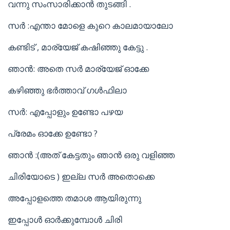
വന്നു സംസാരിക്കാൻ തുടങ്ങി .
സർ :എന്താ മോളെ കുറെ കാലമായാലോ
കണ്ടിട് , മാര്യേജ് കഷിഞ്ഞു കേട്ടു .
ഞാൻ: അതെ സർ മാര്യേജ് ഓക്കേ
കഴിഞ്ഞു ഭർത്താവ് ഗൾഫിലാ
സർ: എപ്പോളും ഉണ്ടോ പഴയ
പ്രേമം ഓക്കേ ഉണ്ടോ ?
ഞാൻ :(അത് കേട്ടതും ഞാൻ ഒരു വളിഞ്ഞ
ചിരിയോടെ ) ഇല്ല സർ അതൊക്കെ
അപ്പോളത്തെ തമാശ ആയിരുന്നു
ഇപ്പോൾ ഓർക്കുമ്പോൾ ചിരി