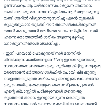
ഉണ്ട് സാറും ആ വഴിക്കാണ് പോകുന്നേ അങ്ങനെ
വണ്ടി ഓടി തുടങ്ങി റോഡ് എല്ലാം ഗട്ടർ ആയിരുന്നു
വണ്ടി ഗട്ടറിൽ വീഴുന്നതനുസരിച്ചു എന്റെ മുലകൾ
കുലുങ്ങുവാൻ തുടങ്ങി സർ അത് ശ്രെദ്ധിക്കുന്നത്
ഞാൻ കണ്ടു ഞാൻ അറിഞ്ഞ ഭാവം നടിച്ചില്ല . സർ
എന്നെ മൊത്തത്തിൽ ശരീരം അളന്നു മുറിച്ചു
നോക്കുന്നത് ഞാൻ ശ്രേധിച്ചു .
( ഇനി പറയാൻ പോകുന്നത് സർ മനസ്സിൽ
ചിന്തിക്കുന്ന കാര്യങ്ങളാണ് “ഹൂ ഇവൾ എന്തൊരു
സാധനമാണ് ഇങ്ങനെ ഒരു ഹൂറിയെ കിട്ടീട്ടു ഇവളുടെ
മരങ്ങോടൻ ഭർത്താവ് ഗൾഫിൽ പോയി കിടക്കുന്നു
വെളുത്ത തുടുത്ത ശരീരം ഹൂ അവളുടെ മുല കണ്ടോ
ഒരു പൊതിച്ച തേങ്ങയുടെ സൈസ് ഉണ്ടേ , ഇവൾ
എന്റെ ക്ലാസ്സിൽ പഠിക്കുമ്പോൾ തന്നെ ആ
കൂടത്തിൽ താനെ ഇവളായിരുന്നു കൊഴുത്ത
സാധനം ഇപ്പോൾ കൊഴുപ്പു കൂടിയിട്ടേ ഒള്ളൂ ഞാൻ