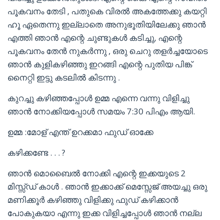
പൂകവനം തേടി , പതുകെ വിരൽ അകത്തേക്കു കയറ്റി
ഹൂ ഏതെന്നു ഇല്ലാതെ അനുഭൂതിയിലേക്കു ഞാൻ
എത്തി ഞാൻ എന്റെ ചുണ്ടുകൾ കടിച്ചു, എന്റെ
പൂകവനം തേൻ നുകർന്നു , ഒരു ചെറു തളർച്ചയോടെ
ഞാൻ കുളികഴിഞ്ഞു ഇറങ്ങി എന്റെ പുതിയ പിങ്ക്
നൈറ്റി ഇട്ടു കടലിൽ കിടന്നു .
കുറച്ചു കഴിഞ്ഞപ്പോൾ ഉമ്മ എന്നെ വന്നു വിളിച്ചു
ഞാൻ നോക്കിയപ്പോൾ സമയം 7:30 പിഎം ആയി.
ഉമ്മ :മോള് എന്ത് ഉറക്കമാ ഫുഡ് ഓക്കേ
കഴിക്കണ്ടേ . . . ?
ഞാൻ മൊബൈൽ നോക്കി എന്റെ ഇക്കയുടെ 2
മിസ്സ്ഡ് കാൾ . ഞാൻ ഇക്കാക്ക് മെസ്സേജ് അയച്ചു ഒരു
മണിക്കൂർ കഴിഞ്ഞു വിളിക്കു ഫുഡ് കഴിക്കാൻ
പോകുകയാ എന്നു ഇക്ക വിളിച്ചപ്പോൾ ഞാൻ നല്ല