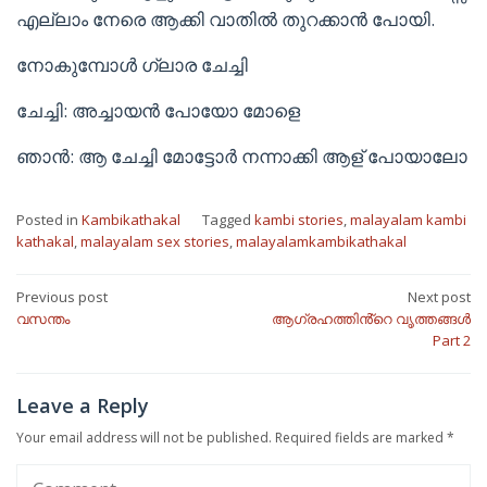
എല്ലാം നേരെ ആക്കി വാതിൽ തുറക്കാൻ പോയി.
നോകുമ്പോൾ ഗ്ലാര ചേച്ചി
ചേച്ചി: അച്ചായൻ പോയോ മോളെ
ഞാൻ: ആ ചേച്ചി മോട്ടോർ നന്നാക്കി ആള് പോയാലോ
Posted in
Kambikathakal
Tagged
kambi stories
,
malayalam kambi
kathakal
,
malayalam sex stories
,
malayalamkambikathakal
Post
Previous post
Next post
വസന്തം
ആഗ്രഹത്തിൻ്റെ വൃത്തങ്ങൾ
navigation
Part 2
Leave a Reply
Your email address will not be published.
Required fields are marked
*