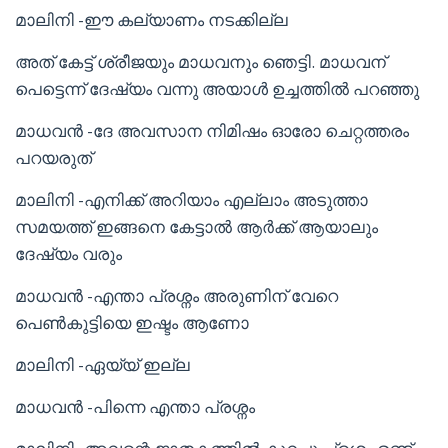
മാലിനി -ഈ കല്യാണം നടക്കില്ല
അത് കേട്ട് ശ്രീജയും മാധവനും ഞെട്ടി. മാധവന്
പെട്ടെന്ന് ദേഷ്യം വന്നു അയാൾ ഉച്ചത്തിൽ പറഞ്ഞു
മാധവൻ -ദേ അവസാന നിമിഷം ഓരോ ചെറ്റത്തരം
പറയരുത്
മാലിനി -എനിക്ക് അറിയാം എല്ലാം അടുത്താ
സമയത്ത് ഇങ്ങനെ കേട്ടാൽ ആർക്ക് ആയാലും
ദേഷ്യം വരും
മാധവൻ -എന്താ പ്രശ്നം അരുണിന് വേറെ
പെൺകുട്ടിയെ ഇഷ്ടം ആണോ
മാലിനി -ഏയ്യ് ഇല്ല
മാധവൻ -പിന്നെ എന്താ പ്രശ്നം