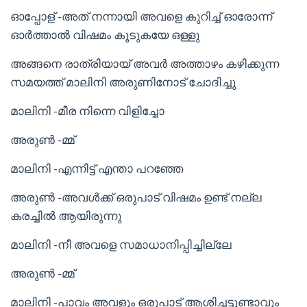
ഓപ്പോള് -അത് നന്നായി അവളെ കുറിച്ച് ഓരോന്ന്
ഓർത്താൽ വിഷമം കൂടുകയേ ഒള്ളു
അങ്ങനെ രാത്രിയായ് അവർ അത്താഴം കഴിക്കുന്ന
സമയത്ത് മാലിനി അരുണിനോട് ചോദിച്ചു
മാലിനി -മീര നിന്നെ വിളിച്ചോ
അരുൺ -മ്മ്
മാലിനി -എന്നിട്ട് എന്താ പറഞ്ഞേ
അരുൺ -അവൾക്ക് ഒരുപാട് വിഷമം ഉണ്ട് നല്ല
കരച്ചിൽ ആയിരുന്നു
മാലിനി -നീ അവളെ സമാധാനിപ്പിച്ചില്ലേ
അരുൺ -മ്മ്
മാലിനി -പാവം അവളും ഒരുപാട് ആശിച്ചട്ടുണ്ടാവും