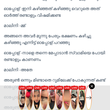
ഓപ്പോള് -ഇനി കഴിഞ്ഞത് കഴിഞ്ഞു വെറുതെ അത്
ഓർത്ത് രണ്ടാളും വിഷമിക്കണ്ട
മാലിനി -മ്മ്
അങ്ങനെ അവർ മൂന്നു പേരും ഭക്ഷണം കഴിച്ചു
കഴിഞ്ഞു എന്നിട്ട് ഓപ്പോള് പറഞ്ഞു
ഓപ്പോള് -നാളെ തന്നെ മേപ്പാടാൻ സ്വാമിയെ പോയി
രണ്ടാളും കാണണം
മാലിനി -അതേ
അരുൺ ഒന്നും മിണ്ടാതെ റൂമിലേക്ക് പോകുന്നത് കണ്ട്
ഓപ്പോള് അവന്റെ അടുത്ത് ചെന്നു
ഓപ്പോള് -നീ കേട്ടില്ലേ പറഞ്ഞത്
അരുൺ -മ്മ്