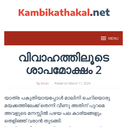
Skip
to
content
MENU
വിവാഹത്തിലൂടെ
ശാപമോക്ഷം 2
By
Kiran
Posted on
March 11, 2024
യാത്ര പകുതിയായപ്പോൾ മാലിനി ചെറിയൊരു
മയക്കത്തിലേക്ക് തെന്നി വീണു അതിന് പുറമെ
അവളുടെ മനസ്സിൽ പഴയ പല കാര്യങ്ങളും
തെളിഞ്ഞ് വരാൻ തുടങ്ങി.