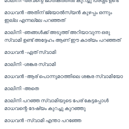
മാലിനി -അവന്റെ ജാതകത്തിൽ കുറച്ചു പ്രശ്നം ഉണ്ട്
മാധവൻ -അതിന് ജ്യോൽസ്യൻ കുഴപ്പം ഒന്നും
ഇല്ല എന്നല്ലേ പറഞ്ഞത്
മാലിനി -ഞങ്ങൾക്ക് അടുത്ത് അറിയാവുന്ന ഒരു
സ്വാമി ഉണ്ട് അദ്ദേഹം ആണ് ഈ കാര്യം പറഞ്ഞത്
മാധവൻ -ഏത് സ്വാമി
മാലിനി -ശങ്കര സ്വാമി
മാധവൻ -ആര് പൊന്നുമഠത്തിലെ ശങ്കര സ്വാമിയോ
മാലിനി -അതെ
മാലിനി പറഞ്ഞ സ്വാമിയുടെ പേര് കേട്ടപ്പോൾ
മാധവന്റെ ദേഷ്യം കുറച്ചു കുറഞ്ഞു
മാധവൻ -സ്വാമി എന്താ പറഞ്ഞേ