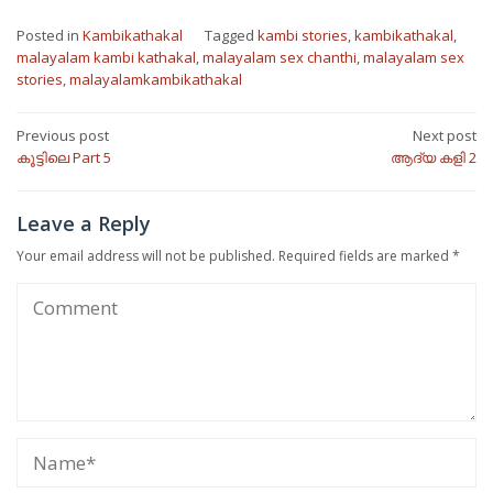
Posted in
Kambikathakal
Tagged
kambi stories
,
kambikathakal
,
malayalam kambi kathakal
,
malayalam sex chanthi
,
malayalam sex
stories
,
malayalamkambikathakal
Post
Previous post
Next post
കൂട്ടിലെ Part 5
ആദ്യ കളി 2
navigation
Leave a Reply
Your email address will not be published.
Required fields are marked
*