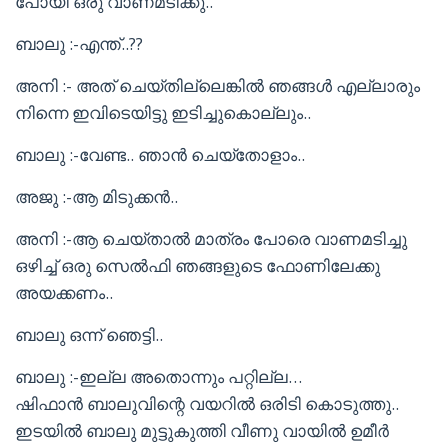
പോയി ഒരു വാണമടിക്കു..
ബാലു :-എന്ത്..??
അനി :- അത് ചെയ്തില്ലെങ്കിൽ ഞങ്ങൾ എല്ലാരും
നിന്നെ ഇവിടെയിട്ടു ഇടിച്ചുകൊല്ലും..
ബാലു :-വേണ്ട.. ഞാൻ ചെയ്തോളാം..
അജു :-ആ മിടുക്കൻ..
അനി :-ആ ചെയ്താൽ മാത്രം പോരെ വാണമടിച്ചു
ഒഴിച്ച് ഒരു സെൽഫി ഞങ്ങളുടെ ഫോണിലേക്കു
അയക്കണം..
ബാലു ഒന്ന് ഞെട്ടി..
ബാലു :-ഇല്ല അതൊന്നും പറ്റില്ല…
ഷിഫാൻ ബാലുവിന്റെ വയറിൽ ഒരിടി കൊടുത്തു..
ഇടയിൽ ബാലു മുട്ടുകുത്തി വീണു വായിൽ ഉമീർ