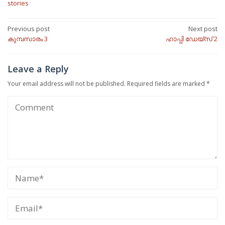
stories
Post
Previous post
Next post
കുമ്പസാരം 3
ഹാപ്പി ഡേയ്‌സ് 2
navigation
Leave a Reply
Your email address will not be published.
Required fields are marked
*