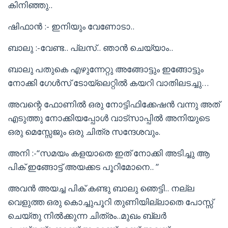
കിനിഞ്ഞു..
ഷിഫാൻ :- ഇനിയും വേണോടാ..
ബാലു :-വേണ്ട.. പ്ലസ്.. ഞാൻ ചെയ്യാം..
ബാലു പതുകെ എഴുന്നേറ്റു അങ്ങോട്ടും ഇങ്ങോട്ടും
നോക്കി ഗേൾസ് ടോയ്‌ലെറ്റിൽ കയറി വാതിലടച്ചു…
അവന്റെ ഫോണിൽ ഒരു നോട്ടിഫിക്കേഷൻ വന്നു അത്
എടുത്തു നോക്കിയപ്പോൾ വാട്സാപ്പിൽ അനിയുടെ
ഒരു മെസ്സേജും ഒരു ചിത്ര സന്ദേശവും.
അനി :-“സമയം കളയാതെ ഇത് നോക്കി അടിച്ചു ആ
പിക് ഇങ്ങോട്ട് അയക്കട പൂറിമോനെ.. ”
അവൻ അയച്ച പിക് കണ്ടു ബാലു ഞെട്ടി.. നല്ല
വെളുത്ത ഒരു കൊച്ചുപൂറി തുണിയില്ലാതെ പോസ്സ്
ചെയ്തു നിൽക്കുന്ന ചിത്രം..മുഖം ബ്ലർ