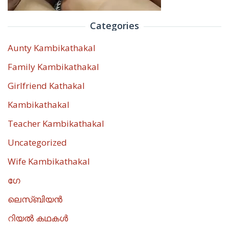
Categories
Aunty Kambikathakal
Family Kambikathakal
Girlfriend Kathakal
Kambikathakal
Teacher Kambikathakal
Uncategorized
Wife Kambikathakal
ഗേ
ലെസ്ബിയൻ
റിയൽ കഥകൾ