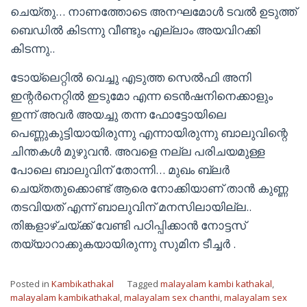
ചെയ്തു… നാണത്തോടെ അനഘമോൾ ടവൽ ഉടുത്ത്
ബെഡിൽ കിടന്നു വീണ്ടും എല്ലാം അയവിറക്കി
കിടന്നു..
ടോയ്‌ലെറ്റിൽ വെച്ചു എടുത്ത സെൽഫി അനി
ഇന്റർനെറ്റിൽ ഇടുമോ എന്ന ടെൻഷനിനെക്കാളും
ഇന്ന് അവർ അയച്ചു തന്ന ഫോട്ടോയിലെ
പെണ്ണുകുട്ടിയായിരുന്നു എന്നായിരുന്നു ബാലുവിന്റെ
ചിന്തകൾ മുഴുവൻ. അവളെ നല്ല പരിചയമുള്ള
പോലെ ബാലുവിന് തോന്നി… മുഖം ബ്ലർ
ചെയ്തതുക്കൊണ്ട് ആരെ നോക്കിയാണ് താൻ കുണ്ണ
തടവിയത് എന്ന് ബാലുവിന് മനസിലായില്ല..
തിങ്കളാഴ്ചയ്ക്ക് വേണ്ടി പഠിപ്പിക്കാൻ നോട്ടസ്
തയ്യാറാക്കുകയായിരുന്നു സുമിന ടീച്ചർ .
Posted in
Kambikathakal
Tagged
malayalam kambi kathakal
,
malayalam kambikathakal
,
malayalam sex chanthi
,
malayalam sex