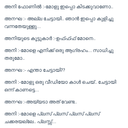
അനി ഫോണിൽ :-മോളു ഇപ്പൊ കിടക്കുവാണോ..
അനഘ :- അല്ല ചേട്ടായി.. ഞാൻ ഇപ്പൊ കുളിച്ചു
വന്നതേയുള്ളു…
അനിയുടെ കൂട്ടുകാർ :-ഉഫ്ഫ്ഫ് മോനെ..
അനി :-മോളെ എനിക്ക് ഒരു ആഗ്രഹം… സാധിച്ചു
തരുമോ..
അനഘ :- എന്താ ചേട്ടായി??
അനി :-മോളു ഒരു വീഡിയോ കാൾ ചെയ്.. ചേട്ടായി
ഒന്ന് കാണട്ടെ…
അനഘ :-അയ്യടാ അത് വേണ്ട..
അനി :-മോളെ പ്ലസ് പ്ലസ് പ്ലസ് പ്ലസ്
ചക്കരയല്ലേ.. പ്ലസ്സ്…