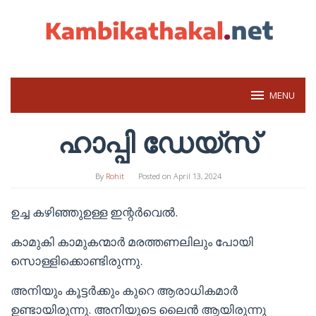
Skip
to
content
MENU
ഹാപ്പി ഡേയ്‌സ്
By
Rohit
Posted on
April 13, 2024
ഉച്ച കഴിഞ്ഞുഉള്ള ഇന്റർവെൽ.
കാമുകി കാമുകന്മാർ മരത്തണലിലും പോയി
സൊള്ളിക്കൊണ്ടിരുന്നു.
അനിയും കൂട്ടർക്കും കുറെ ആരാധികമാർ
ഉണ്ടായിരുന്നു. അനിയുടെ ലൈൻ ആയിരുന്നു