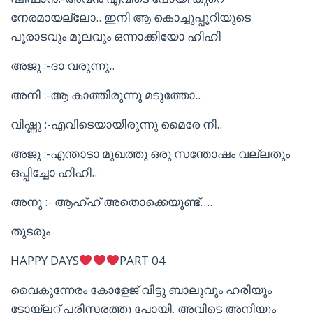
നേരമായല്ലോ.. ഇനി ആ കൊച്ചുപ്പൂറിയുടെ
പൂരാടവും മൂലവും ഒന്നാക്കിയോ ഹിഹി
അജു :-ദാ വരുന്നു..
അനി :-ആ കാത്തിരുന്നു മടുത്തോ..
വിഷ്ണു :-എവിടെയായിരുന്നു മൈരേ നി..
അജു :-എന്താടാ മുഖത്തു ഒരു സന്തോഷം വല്ലതും
ഒപ്പിച്ചോ ഹിഹി..
അനു :- ആഹ്ഹ് അതൊക്കെയുണ്ട്….
തുടരും
HAPPY DAYS
PART 04
വൈകുന്നേരം കോളേജ് വിട്ടു ബാലുവും ഹരിയും
ടോയ്ലറ്റ് പരിസരത്തു പോയി. അവിടെ അനിയും