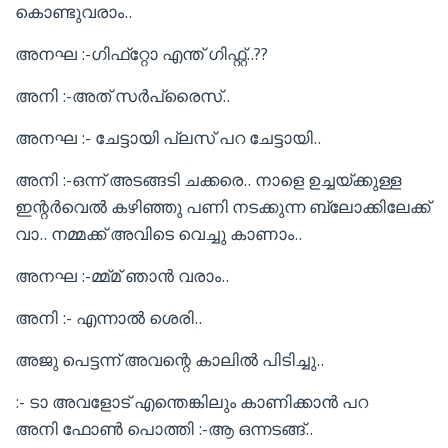
കൊണ്ടുവരാം..
അനഘ :-ഗിഫ്‌റ്റോ എന്ത് ഗിഫ്റ്റ്..??
അനി :-അത് സർപ്രൈസ്..
അനഘ :- ചേട്ടായി പ്ലസ് പറ ചേട്ടായി..
അനി :-ഒന്ന് അടങ്ങടി ചക്കരെ.. നാളെ ഉച്ചയ്ക്കുള്ള
ഇന്റർവെൽ കഴിഞ്ഞു പണി നടക്കുന്ന ബ്ലോക്കിലേക്ക്
വാ.. നമ്മക്ക് അവിടെ വെച്ചു കാണാം..
അനഘ :-മ്മ്മ് ഞാൻ വരാം..
അനി :- എന്നാൽ ശെരി..
അജു പെട്ടന്ന് അവന്റെ കാലിൽ പിടിച്ചു..
:- ടാ അവളോട്‌ എന്തെങ്കിലും കാണിക്കാൻ പറ
അനി ഫോൺ പൊത്തി :-ആ ഒന്നടങ്ങ്..