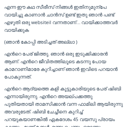
എന്ന ഈ കഥ സീരീസ് നിങ്ങൾ ഇതിനുമുന്പേ
വായിച്ചു കാണാൻ ചാൻസ് ഉണ്ട് ഇതു ഞാൻ പണ്ട്
എഴുതി ഒരു websiteil വന്നതാണ്… വായിക്കാത്തവർ
വായിക്കുക
(ഞാൻ കോപ്പി അടിച്ചത് അല്ലാ )
എൻറെ പേര് ജിത്തു. ഞാൻ ഒരു ഇടുക്കിക്കാരൻ
ആണ്. എൻറെ ജീവിതത്തിലൂടെ കടന്നു പോയ
കാമറാണിമാരേ കുറിച്ചാണ് ഞാൻ ഇവിടെ പറയാൻ
പോകുന്നത്.
എൻറെ ആദ്യത്തെ കളി കൂട്ടുകാരിയുടെ പേര് ഷിബി
എന്നായിരുന്നു. എൻറെ അയല്പക്കത്തു
പുതിയതായി താമസിക്കാൻ വന്ന ഫാമിലി ആയിരുന്നു
അവരുടേത്. ഷിബി ചേച്ചീനെ കുറിച്ച്
പറയുകയാണങ്കിൽ ഏകദേശം 45 വയസു പ്രായം
കാണും. മൂന്ന് മക്കൾ. രണ്ടു പെണ്ണും ഒരാണും.