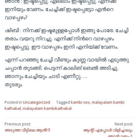
ഞാൻ : ഇഷ്ടപ്പെട്ടു. എല്ലാം ഇഷ്ടപ്പെട്ടു. എനിക്ക്
ഇനിയും വേണം. ചേച്ചിക്ക് ഇഷ്ടപ്പെട്ടോ എൻറെ
വാഴപ്പഴം?
ഷിബി : നിനക്ക് ഇഷ്ടമുള്ളപ്പോൾ ഇങ്ങു പോരേ. ചേച്ചി
തരാം വയറു നിറച്ചു. എനിക്ക് നിൻറെ വാഴപ്പഴം
ഇഷ്ടപ്പെട്ടു. ഈ വാഴപ്പഴം ഇനി എനിയ്ക്ക് വേണം.
എന്ന് പറഞ്ഞു ചേച്ചി വീണ്ടും കുണ്ണ വായിൽ എടുത്തു
ചപ്പാൻ തുടങ്ങി. പെട്ടന്ന് കാലിങ് ബെൽ അടിച്ചു.
ഞാനും ചേച്ചിയും ചാടി എണീറ്റു…..
തുടരും
Posted in
Uncategorized
Tagged
kambi sex
,
malayalam kambi
kathakal
,
malayalam kambikathakal
Post
Previous post
Next post
അടുത്ത വീട്ടിലെ ആൻ്റി
ആന്റി എപ്പോൾ വിളിച്ചാലും
navigation
ഞാൻ വരും 2