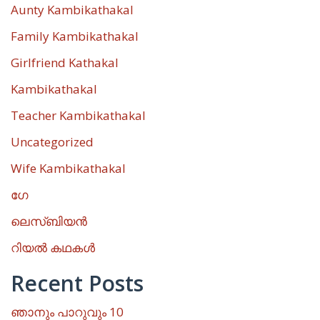
Aunty Kambikathakal
Family Kambikathakal
Girlfriend Kathakal
Kambikathakal
Teacher Kambikathakal
Uncategorized
Wife Kambikathakal
ഗേ
ലെസ്ബിയൻ
റിയൽ കഥകൾ
Recent Posts
ഞാനും പാറുവും 10