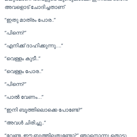
അവളൊട് ചോദിച്ചതാണ്‌
“ഇതു മാത്രം പോര..”
“പിന്നെ?”
“എനിക്ക് ദാഹിക്കുന്നു….”
“വെള്ളം കുടീ..”
“വെള്ളം പോര..”
“പിന്നെ?”
“പാല്‍ വേണം…”
“ഇനി ബൂത്തിലൊക്കെ പോണ്ടേ?”
“അവള്‍ ചിരിച്ചു..”
“വേണ്ട..ഈ ബൂത്തിലതുണ്ടോ?” ഞാനൊന്നു തൊട്ടു