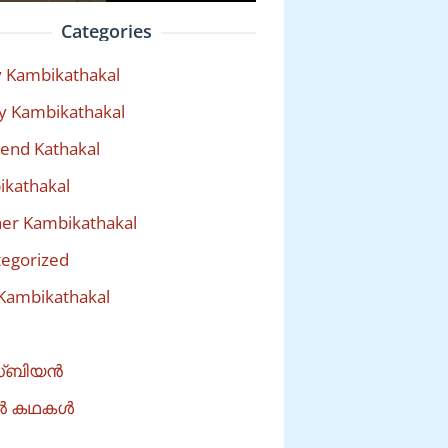
Categories
 Kambikathakal
y Kambikathakal
riend Kathakal
kathakal
er Kambikathakal
egorized
Kambikathakal
്ബിയൻ
ൽ കഥകൾ