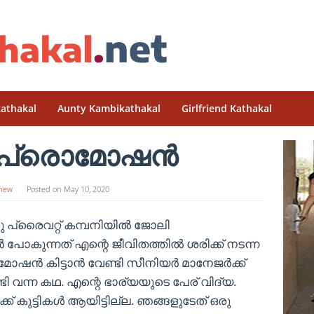
athakal
Aunty Kambikathakal
Girlfriend Kathakal
െ പ്രൊമോഷൻ
hew
Posted on
May 10, 2020
രു പ്രൈവറ്റ് കമ്പനിയിൽ ജോലി
കുന്നത് എന്റെ ജീവിതത്തിൽ ശരിക്ക് നടന്ന
മോഷൻ കിട്ടാൻ വേണ്ടി സീനിയർ മാനേജർക്ക്
ി വന്ന കഥ. എന്റെ ഭാര്യയുടെ പേര് വിദ്യ.
ക്ക് കുട്ടികൾ ആയിട്ടില്ല. ഞങ്ങളുടേത് ഒരു