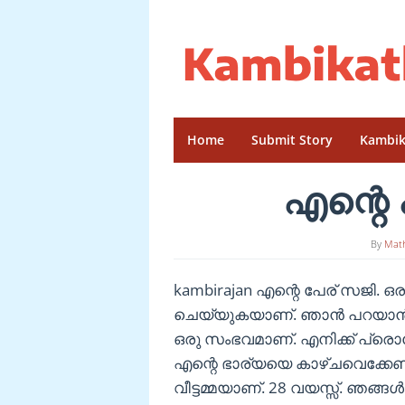
Skip
to
content
Home
Submit Story
Kambik
എന്റ
By
Mat
kambirajan എന്റെ പേര് സജി. ഒ
ചെയ്യുകയാണ്. ഞാൻ പറയാൻ പോ
ഒരു സംഭവമാണ്. എനിക്ക് പ്രൊ
എന്റെ ഭാര്യയെ കാഴ്ചവെക്കേണ്ട
വീട്ടമ്മയാണ്. 28 വയസ്സ്. ഞങ്ങൾ