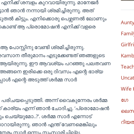
നിക്ക് ശമ്പളം കുറവായിരുന്നു. മാനേജർ
ടാൻ ഞാൻ നന്നായി ശ്രമിച്ചിരുന്നു. അത്
കൂടുതൽ കിട്ടും. എനിക്കൊരു പെഴ്സണൽ ലോണും
Aunty
തുകൊണ്ട് ആ പ്രൊമോഷൻ എനിക്ക് വളരെ
Famil
Girlf
 പോസ്റ്റിനു വേണ്ടി ശ്രമിച്ചിരുന്നു.
വസാന തീരുമാനം എടുക്കേണ്ടത് ഞങ്ങളുടെ
Kambi
ർ ആയിരുന്നു. ഈ ആവശ്യം പറഞ്ഞു പലതവണ
Teach
. അങ്ങനെ ഇരിക്കെ ഒരു ദിവസം എന്റെ ഭാര്യ
Uncat
്പോൾ എന്റെ അടുത്ത് ശർമ്മ സാർ
Wife 
ഗേ
രിചയപ്പെടുത്തി. അന്ന് വൈകുന്നേരം ശർമ്മ
ാണ് കാര്യം എന്ന് ഞാൻ ചോദിച്ചു. ‘പ്രൊമോഷൻ
ലെസ
ും ചെയ്യുമോ..?’. ശർമ്മ സാർ എന്നോട്
റിയ
ാറായിരുന്നു. ഞാൻ എന്ത് വേണമെങ്കിലും
 നേരം സാർ ഒന്നും സംസാരിച്ചില്ല.