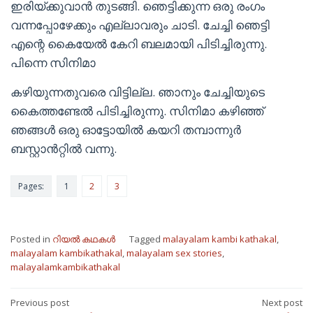
ഇരിയ്ക്കുവാൻ തുടങ്ങി. ഞെട്ടിക്കുന്ന ഒരു രംഗം
വന്നപ്പോഴേക്കും എല്ലാവരും ചാടി. ചേച്ചി ഞെട്ടി
എന്റെ കൈയേൽ കേറി ബലമായി പിടിച്ചിരുന്നു.
പിന്നെ സിനിമാ
കഴിയുന്നതുവരെ വിട്ടില്ല. ഞാനും ചേച്ചിയുടെ
കൈത്തണ്ടേൽ പിടിച്ചിരുന്നു. സിനിമാ കഴിഞ്ഞ്
ഞങ്ങൾ ഒരു ഓട്ടോയിൽ കയറി തമ്പാന്നുർ
ബസ്റ്റാൻറ്റിൽ വന്നു.
Pages:
1
2
3
Posted in
റിയൽ കഥകൾ
Tagged
malayalam kambi kathakal
,
malayalam kambikathakal
,
malayalam sex stories
,
malayalamkambikathakal
Post
Previous post
Next post