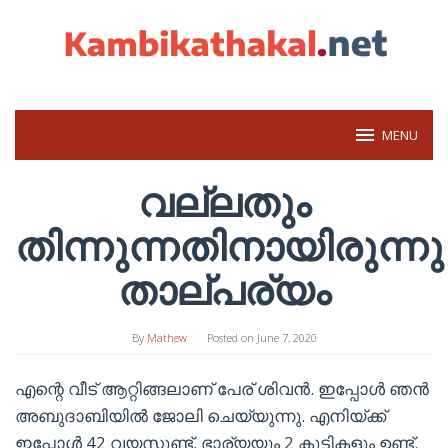
Skip
to
content
MENU
വല്ലതും
തിന്നുന്നതിനായിരുന്നു
താല്പര്യം
By
Mathew
Posted on
June 7, 2020
എന്റെ വീട് ആറ്റിങ്ങലാണ് പേര് ശിവൻ. ഇപ്പോൾ ഞൻ
അബുദാബിയിൽ ജോലി ചെയ്യുന്നു. എനിയ്ക്ക്
ഇപ്പോൾ 42 വയസുണ്ട്. ഭാര്യയും 2 കുട്ടികളും ഉണ്ട്.