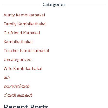
Categories
Aunty Kambikathakal
Family Kambikathakal
Girlfriend Kathakal
Kambikathakal
Teacher Kambikathakal
Uncategorized
Wife Kambikathakal
ഗേ
ലെസ്ബിയൻ
റിയൽ കഥകൾ
Recent Posts