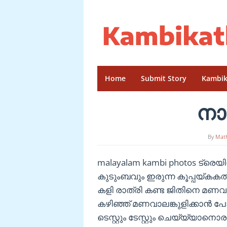
Skip
to
content
Home
Submit Story
Kambik
നാട
By
Mat
malayalam kambi photos ട്രെയി
കുടുംബവും ഇരുന്ന കൂപ്പയ്ക
കളി രാത്രി കണ്ട ജിതിനെ മണവാട
കഴിഞ്ഞ് മണവാലങ്കുളിക്കാന്‍ പോ
ടെസ്റ്റും ടേസ്റ്റും ചെയ്യ്യാനൊര