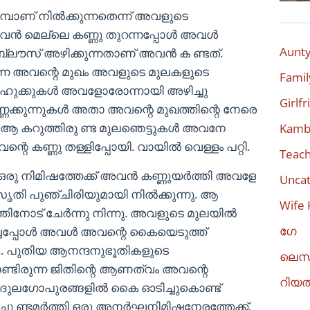
ുമ്പാണ് നില്‍ക്കുന്നതെന്ന് അവളുടെ
‍ മെല്ലെ കണ്ണു തുറന്നപ്പോള്‍ അവള്‍
Aunty
ബ്ലൗസ് അഴിക്കുന്നതാണ് അവന്‍ ക ണ്ടത്.
്കുന്ന അവന്റെ മുഖം അവളുടെ മുലകളുടെ
Famil
 ഹുക്കുകള്‍ അവളോരോന്നായി അഴിച്ചു
Girlf
ണ്ണക്കുന്നുകള്‍ അതാ അവന്റെ മുഖത്തിന്റെ നേരെ
നു. ആ കറുത്തിരു ണ്ട മുലഞെട്ടുകള്‍ അവനേ
Kambi
്റെ കണ്ണു തള്ളിപ്പോയി. വായില്‍ വെള്ളം പറ്റി.
Teach
 ഒരു നിമിഷത്തേക്ക് അവന്‍ കണ്ണുയര്‍ത്തി അവളേ
Uncat
ൃതി പുഞ്ചിരിയുമായി നില്‍ക്കുന്നു. ആ
Wife 
നോട് ചേര്‍ന്നു നിന്നു. അവളുടെ മുലയില്‍
ഗേ
ചപ്പോള്‍ അവള്‍ അവന്റെ കൈയെടുത്ത്
തി.. പുതിയ ആനന്ദനുഭൂതികളുടെ
ലെസ
ിക്കൊണ്ടിരുന്ന ജിതിന്റെ ആണത്വം അവന്റെ
റിയ
ൃദുലഗോപുരങ്ങളില്‍ കൈ ഓടിച്ചുകൊണ്ട്
ചു ണ്ടമര്‍ത്തി ഒരു അനര്‍ഘനിമിഷനേരത്തേക്ക്.