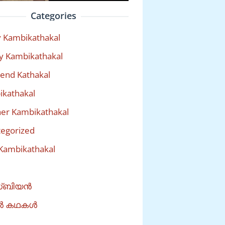
Categories
 Kambikathakal
y Kambikathakal
riend Kathakal
kathakal
er Kambikathakal
egorized
Kambikathakal
്ബിയൻ
ൽ കഥകൾ