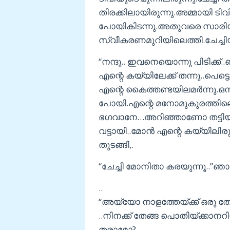
തിരക്കിലായിരുന്നു.അമ്മായി ടിവ
പോയികിടന്നു.അതുവരെ സാരിയിലായ
സ്വീകരണമുറിയിലെത്തി.ചേച്ചിയ
“നന്ദു.. ഇവനെയൊന്നു പിടിക്ക്
എന്റെ കയ്യിലേക്ക് തന്നു..പെട്
എന്റെ കൈത്തണ്ടയിലമർന്നു.ഒന്
പോയി.എന്റെ മനോമുകുരത്തിലൊര
ഭഗവാനേ…അറിഞ്ഞാണോ തട്
വട്ടായി..മോൻ എന്റെ കയ്യിലിര
തുടങ്ങി,.
“ചേച്ചീ മോനിതാ കരയുന്നൂ..”ഞാ
..
“അയ്യോ നാളത്തേയ്ക്ക് ഒരു തേ
..നിനക്ക് തേങ്ങ പൊതിയ്ക്കാന
തരാമോ?