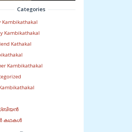
Categories
y Kambikathakal
ly Kambikathakal
riend Kathakal
ikathakal
her Kambikathakal
tegorized
 Kambikathakal
്ബിയൻ
ൽ കഥകൾ