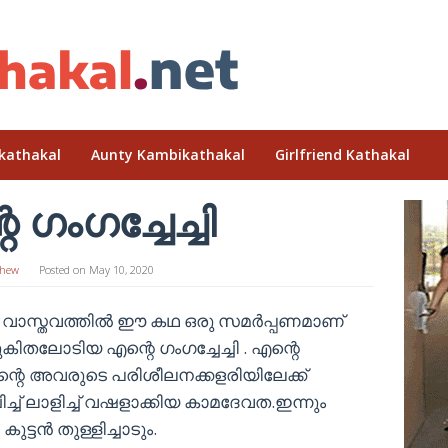
kathakal
Aunty Kambikathakal
Girlfriend Kathakal
 ഗംഗച്ചേച്ചി
hew
Posted on
May 10, 2020
 pdf വാസ്തവത്തിൽ ഈ കഥ ഒരു സമർപ്പണമാണ്
കിതലോടിയ എന്റെ ഗംഗച്ചേച്ചി . എന്റെ
്റെ അവരുടെ പരിശീലനക്കളരിയിലേക്ക്
്ച് ലാളിച്ച് വഷളാക്കിയ കാമദേവത.ഇന്നും
്ടൻ തുള്ളിച്ചാടും.