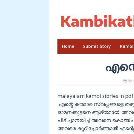
Skip
to
content
Home
Submit Story
Kambi
എന്റെ
By
Mat
malayalam kambi stories in
.എന്റെ കൗമാര സ്വപ്നങ്ങളെ തഴു
ഓമനക്കുട്ടനെ ആദ്യമായി അവന
പിടിച്ചാനയിച്ച് അവനെ കൊഞ്ചിച
അവരെ കുറിച്ചോർത്താൽ എന്റെ കുട