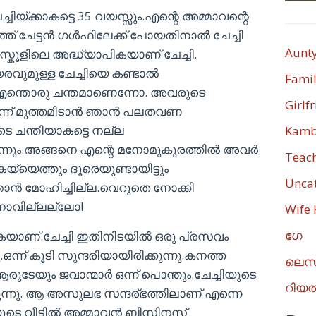
ച്ചിയ്ക്കാകട്ടെ 35 വയസ്സും.എന്റെ അമ്മാവന്റെ
്ഞ് ചേട്ടൻ ഗൾഫിലേക്ക് പോയതിനാൽ ചേച്ചി
Aunt
 സ്കൂളിലെ അദ്ധ്യാപികയാണ് ചേച്ചി.
രവുമുള്ള ചേച്ചിയെ കണ്ടാൽ
Fami
ം.എന്തൊരു ചന്തമാണെന്നോ. അവരുടെ
Girlf
ഒന്ന് മുത്തമിടാൻ ഞാൻ പലതവണ
ടെ ചന്തിയാകട്ടെ നല്ല
Kamb
തോന്നും.അങ്ങനെ എന്റെ മനോമുകുരത്തിൽ അവർ
Teac
 കയ്യെത്തും ദൂരെയുണ്ടായിട്ടും
Unca
 ഞാൻ മോഹിച്ചില്ല.വെറുതെ നോക്കി
നാവില്ലല്ലോ!
Wife
ഗേ
കയാണ്.ചേച്ചി ഇതിനിടയിൽ ഒരു പ്രസവം
നു.ഒന്ന് കൂടി സുന്ദരിയായിരിക്കുന്നു.കനത്ത
ലെസ
ആരുടേയും ജവാന്മാർ ഒന്ന് പൊന്തും.ചേച്ചിയുടെ
റിയ
്കുന്നു. ആ അസുലഭ സന്ദര്ഭത്തിലാണ് എന്നെ
്ചിയുടെ വീട്ടിൽ അമ്മാവൻ ബിസിനസ്