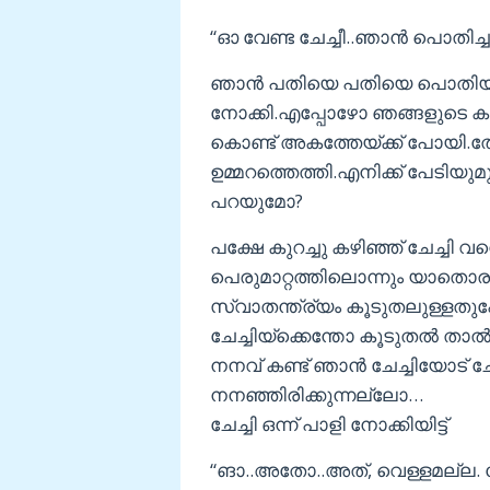
“ഓ വേണ്ട ചേച്ചീ..ഞാൻ പൊതിച്ച
ഞാൻ പതിയെ പതിയെ പൊതിയ്ക്കൽ
നോക്കി.എപ്പോഴോ ഞങ്ങളുടെ കണ്ണ
കൊണ്ട് അകത്തേയ്ക്ക് പോയി.തേ
ഉമ്മറത്തെത്തി.എനിക്ക് പേടിയുമ
പറയുമോ?
പക്ഷേ കുറച്ചു കഴിഞ്ഞ് ചേച്ചി വന
പെരുമാറ്റത്തിലൊന്നും യാതൊരു
സ്വാതന്ത്ര്യം കൂടുതലുള്ളതു
ചേച്ചിയ്ക്കെന്തോ കൂടുതൽ താ
നനവ് കണ്ട് ഞാൻ ചേച്ചിയോട് ചോ
നനഞ്ഞിരിക്കുന്നല്ലോ…
ചേച്ചി ഒന്ന് പാളി നോക്കിയിട്ട്
“ങാ..അതോ..അത്, വെള്ളമല്ല. മോ