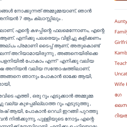
ങ്ങൾ നോക്കുന്നത് അമ്മുമ്മയാണ്, ഞാൻ
, അനിയൻ 7 ആം ക്ലാസ്സിലും .
Aunty
ിലാണ്, എന്റെ കഴപ്പിന്റെ ഫലമെന്നോണം, എന്റെ
Famil
 ആണ്. എനിക്കു പലരെയും വിളിച്ചു കളിക്കണം
Girlf
ട് അല്പം പ്രമാണി ടൈപ്പ് ആണ്, അതുകൊണ്ട്
Kambi
ന്ന് അറിയാമായിരുന്നു , അങ്ങനെയിരിക്കെ
ക് പളനിയിൽ പോകാം എന്ന് ‘ എനിക്കു വലിയ
Teach
, പക്ഷെ അനിയൻ വലിയ സന്തോഷത്തിലാണ്,
Uncat
ു, അങ്ങനെ ഞാനും പോകാൻ ഓക്കേ ആയി,
ായി,
Wife 
ഗേ
 എത്തി , ഒരു റൂം എടുക്കാൻ അമ്മുമ്മ
 വല്യ കുഴപ്പമില്ലാത്ത റൂം എടുടുത്തു ,
ലെസ
രഷ് ആയി, പോകാൻ റെഡി ഇറങ്ങി പുറത്തു
റിയ
ൻ നിൽക്കുന്നു, പുള്ളിയുടെ നോട്ടം എന്റെ
നെനിക്ക് മനസ്സിലായി, എനിക്കു ചെറിയൊരു