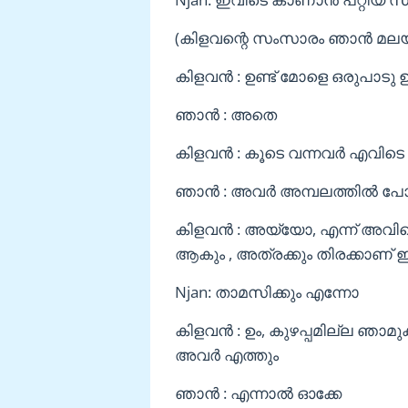
(കിളവന്റെ സംസാരം ഞാൻ മലയ
കിളവൻ : ഉണ്ട്‌ മോളെ ഒരുപാടു
ഞാൻ : അതെ
കിളവൻ : കൂടെ വന്നവർ എവിടെ
ഞാൻ : അവർ അമ്പലത്തിൽ പ
കിളവൻ : അയ്യോ, എന്ന് അവി
ആകും , അത്രക്കും തിരക്കാണ് ഇന
Njan: താമസിക്കും എന്നോ
കിളവൻ : ഉം, കുഴപ്പമില്ല ഞാമുക
അവർ എത്തും
ഞാൻ : എന്നാൽ ഓക്കേ