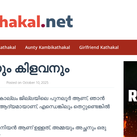
athakal
Aunty Kambikathakal
Girlfriend Kathakal
ം കിളവനും
n
Posted on
October 10, 2025
കൊല്ലം ജില്ലയിലെ പുനലൂർ ആണ്, ഞാൻ
 ആദ്യമായാണ്, എന്ധെങ്കിലും തെറ്റുണ്ടെങ്കിൽ
അനിയൻ ആണ് ഉള്ളത്, അമ്മയും അച്ഛനും ഒരു
.