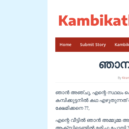
Skip
to
content
Home
Submit Story
Kambik
ഞാനു
By
Kira
ഞാൻ അഞ്ചു, എന്റെ സ്ഥലം 
കമ്പിക്കുട്ടനിൽ കഥ എഴുതുന്നത്
ക്ഷേമിക്കനെ ??,
എന്റെ വീട്ടിൽ ഞാൻ അമ്മുമ്മ 
ആക്‌സിടെണ്ടിൽ മരിച്ചു പോയി ?