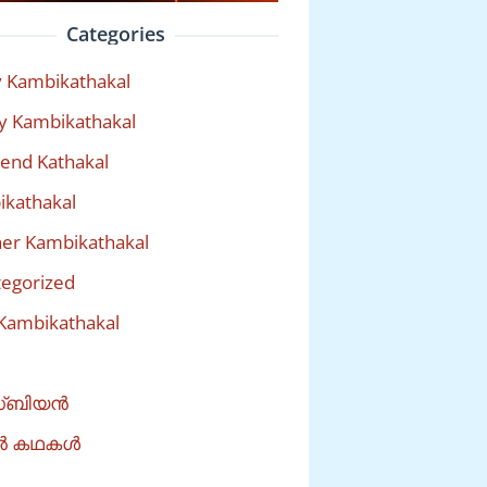
Categories
 Kambikathakal
y Kambikathakal
riend Kathakal
kathakal
er Kambikathakal
egorized
Kambikathakal
്ബിയൻ
ൽ കഥകൾ