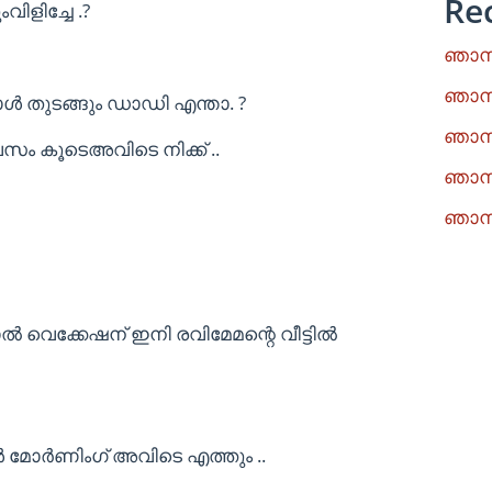
Re
ളിച്ചേ .?
ഞാനു
ഞാനു
ാൾ തുടങ്ങും ഡാഡി എന്താ. ?
ഞാനു
ം കൂടെഅവിടെ നിക്ക് ..
ഞാനു
ഞാനു
വെക്കേഷന് ഇനി രവിമേമന്റെ വീട്ടിൽ
 മോർണിംഗ് അവിടെ എത്തും ..