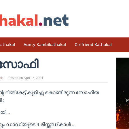
athakal
Aunty Kambikathakal
Girlfriend Kathakal
സോഫി
it
Posted on
April 14, 2024
ിങ് കേട്ട് കുളിച്ചു കൊണ്ടിരുന്ന സോഫിയ
 :
ി ..
ം ഡാഡിയുടെ 4 മിസ്സ്ഡ് കാൾ ..