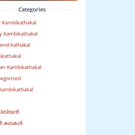
Categories
 Kambikathakal
y Kambikathakal
riend Kathakal
kathakal
er Kambikathakal
egorized
Kambikathakal
്ബിയൻ
ൽ കഥകൾ