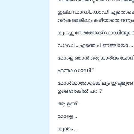
ഇല്ല ഡാഡി..ഡാഡി ഏതൊക്കെ പ
വർഷമെങ്കിലും കഴിയാതെ ഒന്നും വ
കുറച്ചു നേരത്തേക്ക് ഡാഡിയുടെ
ഡാഡി .. എന്തെ പിണങ്ങിയോ …
മോളെ ഞാൻ ഒരു കാര്യം ചോദിക്
എന്താ ഡാഡി ?
മോൾക്കാരോടെങ്കിലും ഇഷ്ടമുണ്ട
ഉണ്ടെൻകിൽ പറ .?
ആ ഉണ്ട് ..
മോളെ ..
കുന്തം …