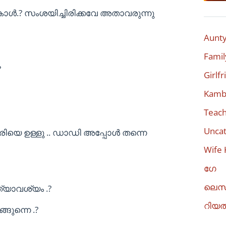
ാൾ.? സംശയിച്ചിരിക്കവേ അതാവരുന്നു
Aunty
Famil
?
Girlf
Kambi
Teach
Uncat
ിയെ ഉള്ളു .. ഡാഡി അപ്പോൾ തന്നെ
Wife 
ഗേ
ലെസ
്യാവശ്യം .?
റിയ
ങുന്നെ .?