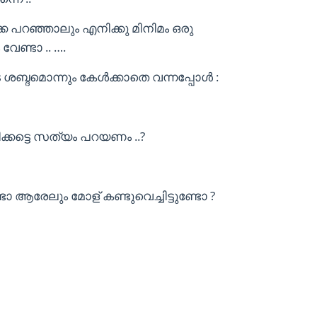
റഞ്ഞാലും എനിക്കു മിനിമം ഒരു
േണ്ടാ .. ….
 ശബ്ദമൊന്നും കേൾക്കാതെ വന്നപ്പോൾ :
കട്ടെ സത്യം പറയണം ..?
ോ ആരേലും മോള് കണ്ടുവെച്ചിട്ടുണ്ടോ ?